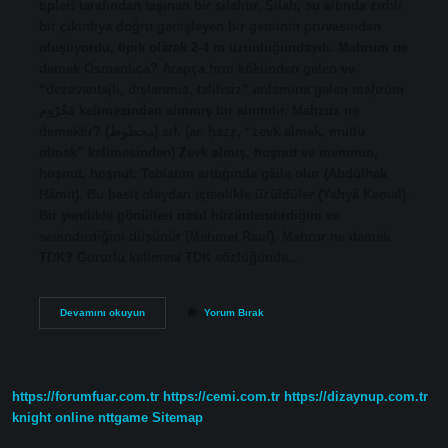
tipleri tarafından taşınan bir silahtır. Silah, su altında zırhlı
bir çıkıntıya doğru genişleyen bir geminin pruvasından
oluşuyordu, tipik olarak 2-4 m uzunluğundaydı. Mahrum ne
demek Osmanlıca? Arapça ḥrm kökünden gelen ve
“dezavantajlı, dışlanmış, talihsiz” anlamına gelen maḥrūm
مَحْرُوم kelimesinden alınmış bir alıntıdır. Mahzuz ne
demektir? (ﻣﺤﻈﻮﻅ) sıf. (ar. ḥaẓẓ, “zevk almak, mutlu
olmak” kelimesinden) Zevk almış, hoşnut ve memnun,
hoşnut, hoşnut: Tabiatım arttığında gāile olur (Abdülhak
Hâmit). Bu basit olaydan içtenlikle üzüldüler (Yahyâ Kemal).
Bir yenilikle gönülleri nasıl hüzünlendirdiğini ve
sevindirdiğini düşünür (Mehmet Rauf). Mahrur ne demek
TDK? Gururlu kelimesi TDK sözlüğünde…
Mahruz
Devamını okuyun
Yorum Bırak
Ne
Demek
https://forumfuar.com.tr
https://cemi.com.tr
https://dizaynup.com.tr
knight online
nttgame
Sitemap