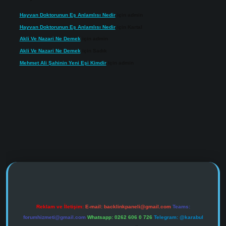
Hayvan Doktorunun Eş Anlamlısı Nedir
için
admin
Hayvan Doktorunun Eş Anlamlısı Nedir
için
Kartal
Akli Ve Nazari Ne Demek
için
admin
Akli Ve Nazari Ne Demek
için
Sadık
Mehmet Ali Şahinin Yeni Eşi Kimdir
için
admin
https://www.tulipbet.online/
Reklam ve İletişim:
E-mail:
backlinkpaneli@gmail.com
Teams:
forumhizmeti@gmail.com
Whatsapp: 0262 606 0 726
Telegram: @karabul