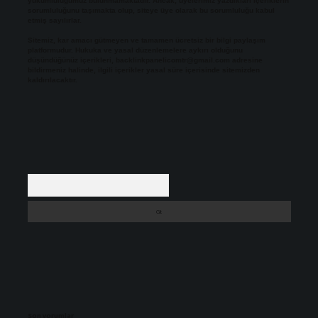
yükümlülüğümüz bulunmamaktadır. Ancak, üyelerimiz yazdıkları içeriklerin
sorumluluğunu taşımakta olup, siteye üye olarak bu sorumluluğu kabul
etmiş sayılırlar.
Sitemiz, kar amacı gütmeyen ve tamamen ücretsiz bir bilgi paylaşım
platformudur. Hukuka ve yasal düzenlemelere aykırı olduğunu
düşündüğünüz içerikleri,
backlinkpanelicomtr@gmail.com
adresine
bildirmeniz halinde, ilgili içerikler yasal süre içerisinde sitemizden
kaldırılacaktır.
Arama
Son yorumlar