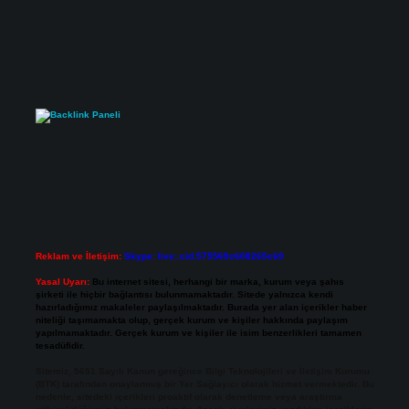
Reklam ve İletişim:
Skype: live:.cid.575569c608265c69
Yasal Uyarı:
Bu internet sitesi, herhangi bir marka, kurum veya şahıs
şirketi ile hiçbir bağlantısı bulunmamaktadır. Sitede yalnızca kendi
hazırladığımız makaleler paylaşılmaktadır. Burada yer alan içerikler haber
niteliği taşımamakta olup, gerçek kurum ve kişiler hakkında paylaşım
yapılmamaktadır. Gerçek kurum ve kişiler ile isim benzerlikleri tamamen
tesadüfidir.
Sitemiz, 5651 Sayılı Kanun gereğince Bilgi Teknolojileri ve İletişim Kurumu
(BTK) tarafından onaylanmış bir Yer Sağlayıcı olarak hizmet vermektedir. Bu
nedenle, sitedeki içerikleri proaktif olarak denetleme veya araştırma