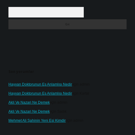
Arama
Son yorumlar
Hayvan Doktorunun Eş Anlamlısı Nedir
için
admin
Hayvan Doktorunun Eş Anlamlısı Nedir
için
Kartal
Akli Ve Nazari Ne Demek
için
admin
Akli Ve Nazari Ne Demek
için
Sadık
Mehmet Ali Şahinin Yeni Eşi Kimdir
için
admin