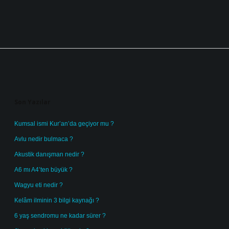
Sidebar
Son Yazılar
Kumsal ismi Kur’an’da geçiyor mu ?
Avlu nedir bulmaca ?
Akustik danışman nedir ?
A6 mı A4’ten büyük ?
Wagyu eti nedir ?
Kelâm ilminin 3 bilgi kaynağı ?
6 yaş sendromu ne kadar sürer ?