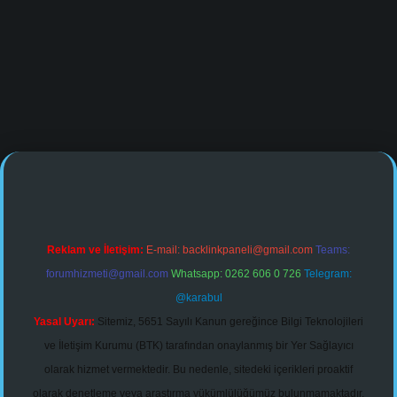
ttps://www.tulipbet.online/
Reklam ve İletişim:
E-mail:
backlinkpaneli@gmail.com
Teams:
forumhizmeti@gmail.com
Whatsapp: 0262 606 0 726
Telegram:
@karabul
Yasal Uyarı:
Sitemiz, 5651 Sayılı Kanun gereğince Bilgi Teknolojileri
ve İletişim Kurumu (BTK) tarafından onaylanmış bir Yer Sağlayıcı
olarak hizmet vermektedir. Bu nedenle, sitedeki içerikleri proaktif
olarak denetleme veya araştırma yükümlülüğümüz bulunmamaktadır.