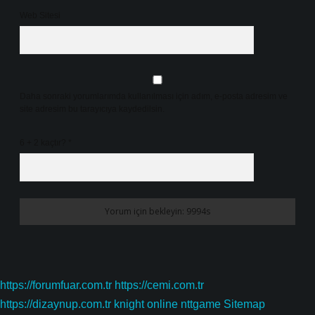
Web Sitesi
Daha sonraki yorumlarımda kullanılması için adım, e-posta adresim ve
site adresim bu tarayıcıya kaydedilsin.
6 + 2 kaçtır?
*
https://forumfuar.com.tr
https://cemi.com.tr
https://dizaynup.com.tr
knight online
nttgame
Sitemap