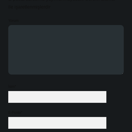
ile işaretlenmişlerdir
Yorum
İsim*
E-Posta*