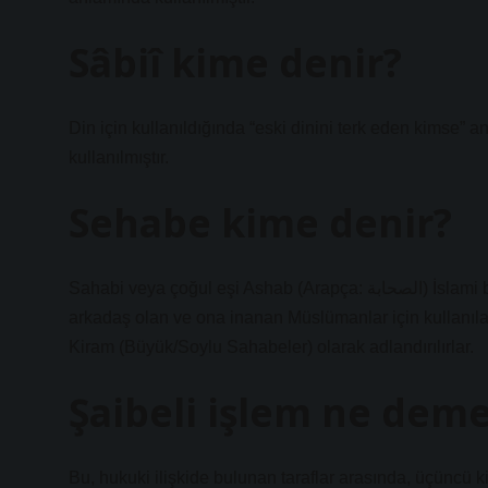
Sâbiî kime denir?
Din için kullanıldığında “eski dinini terk eden kimse”
kullanılmıştır.
Sehabe kime denir?
Sahabi veya çoğul eşi Ashab (Arapça: الصحابة) İslami bir terimdir. İslam peygamberi Muhammed’i gören, konuşan,
arkadaş olan ve ona inanan Müslümanlar için kullanılan 
Kiram (Büyük/Soylu Sahabeler) olarak adlandırılırlar.
Şaibeli işlem ne dem
Bu, hukuki ilişkide bulunan taraflar arasında, üçüncü k