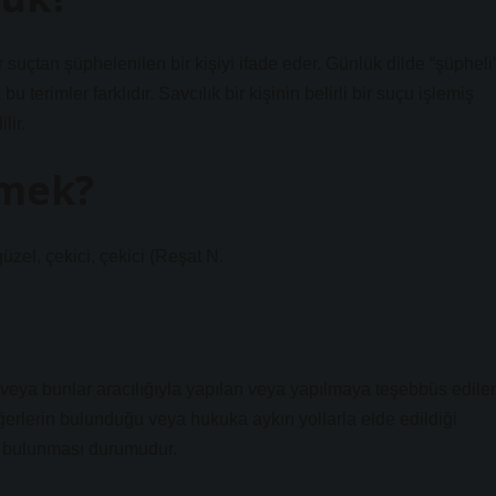
r suçtan şüphelenilen bir kişiyi ifade eder. Günlük dilde “şüpheli
u terimler farklıdır. Savcılık bir kişinin belirli bir suçu işlemiş
lir.
emek?
üzel, çekici, çekici (Reşat N.
 veya bunlar aracılığıyla yapılan veya yapılmaya teşebbüs edile
ğerlerin bulunduğu veya hukuka aykırı yollarla elde edildiği
n bulunması durumudur.