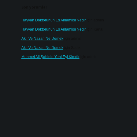
Son yorumlar
Hayvan Doktorunun Eş Anlamlısı Nedir
için
admin
Hayvan Doktorunun Eş Anlamlısı Nedir
için
Kartal
Akli Ve Nazari Ne Demek
için
admin
Akli Ve Nazari Ne Demek
için
Sadık
Mehmet Ali Şahinin Yeni Eşi Kimdir
için
admin