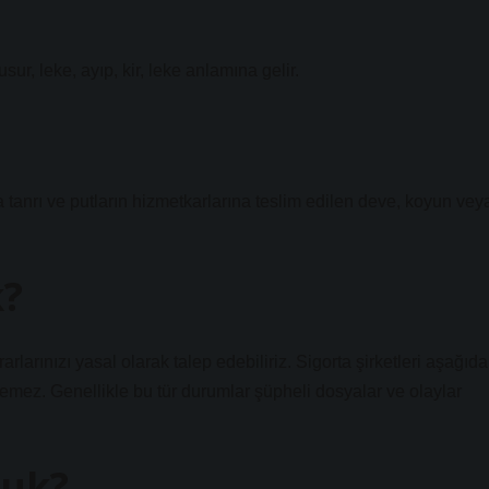
 leke, ayıp, kir, leke anlamına gelir.
a tanrı ve putların hizmetkarlarına teslim edilen deve, koyun vey
k?
rlarınızı yasal olarak talep edebiliriz. Sigorta şirketleri aşağıda
demez. Genellikle bu tür durumlar şüpheli dosyalar ve olaylar
kuk?