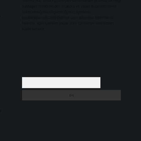
Sitemiz, kar amacı gütmeyen ve tamamen ücretsiz bir bilgi
paylaşım platformudur. Hukuka ve yasal düzenlemelere
aykırı olduğunu düşündüğünüz içerikleri,
”
backlinkpanelicomtr@gmail.com
adresine bildirmeniz
halinde, ilgili içerikler yasal süre içerisinde sitemizden
kaldırılacaktır.
Arama
n