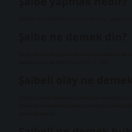
Şaibe yapmak nedir?
ŞAYBE KELİMESİNİN ANLAMI Gizli amaç, aldatma, kusur,
Şaibe ne demek din?
Saibe, tanrılar veya putlar adına serbest bırakılan ya d
sadece koyun demektir (Cevâd Ali, VI, 205).
Şaibeli olay ne deme
Sigorta şirketleri tarafından haksız yere ödenmeyen zara
listelenen nedenlerden dolayı ortaya çıkan zararları ö
olarak adlandırılır.
Şaibeli ne demek hu