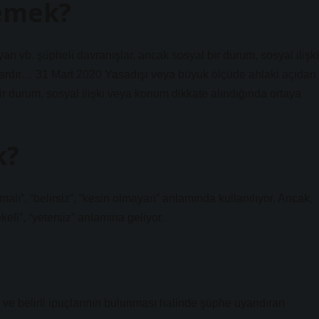
demek?
n vb. şüpheli davranışlar, ancak sosyal bir durum, sosyal ilişki
lardır… 31 Mart 2020 Yasadışı veya büyük ölçüde ahlaki açıdan
ir durum, sosyal ilişki veya konum dikkate alındığında ortaya
k?
alı”, “belirsiz”, “kesin olmayan” anlamında kullanılıyor. Ancak,
lekeli”, “yetersiz” anlamına geliyor.
n ve belirli ipuçlarının bulunması halinde şüphe uyandıran