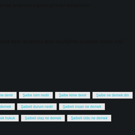
mak amacıyla yapılan gizli bir anlaşmadır.
ksek tepe” anlamına gelir. Geçtiğimiz yüzyılda “sabah ışığı”
me denir
Şaibe isim nedir
Şaibe kime denir
Şaibe ne demek din
e demek
Şaibeli durum nedir
Şaibeli insan ne demek
mek hukuk
Şaibeli olay ne demek
Şaibeli oldu ne demek