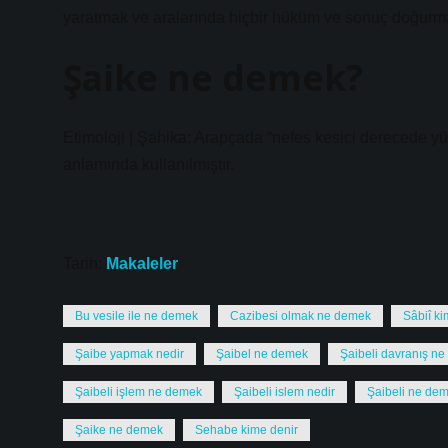
yaratmak ve aralarında hiçbir hüküm ve sonuç doğurma
Şaike ne demek?
Etimoloji | Şahika; Arapçada “nefes kesici derecede yü
anlamında kullanılmıştır.
Tarih:
Makaleler
Bu vesile ile ne demek
Cazibesi olmak ne demek
Sâbiî ki
Şaibe yapmak nedir
Şaibel ne demek
Şaibeli davranış n
Şaibeli işlem ne demek
Şaibeli islem nedir
Şaibeli ne de
Şaike ne demek
Sehabe kime denir