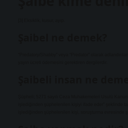
Şaibe kime deni
[3] Eksiklik, kusur, ayıp.
Şaibel ne demek?
“Predatory/Shabby” veya “Predator” olarak adlandırıla
yayın ücreti ödemesini gerektiren dergilerdir.
Şaibeli insan ne dem
Şüpheli; 5271 sayılı Ceza Muhakemeleri Usulü Kanun
işlediğinden şüphelenilen kişiyi ifade eder” şeklinde 
işlediğinden şüphelenilen kişi, soruşturma evresinde şü