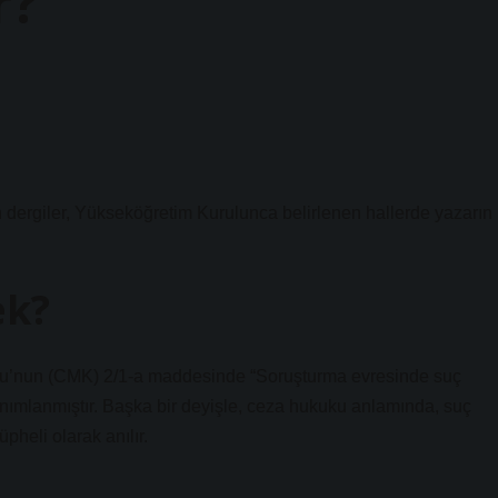
r?
n dergiler, Yükseköğretim Kurulunca belirlenen hallerde yazarın
ek?
u’nun (CMK) 2/1-a maddesinde “Soruşturma evresinde suç
tanımlanmıştır. Başka bir deyişle, ceza hukuku anlamında, suç
pheli olarak anılır.