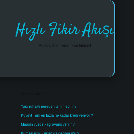
Hızlı Fikir Akışı
Anında ilham veren kısa bilgiler!
Sidebar
https://www.tulipbet.online/
Son Yazılar
Yapı ruhsatı nereden temin edilir ?
Kuveyt Türk en fazla ne kadar kredi veriyor ?
Maaşın yüzde kaçı avans verilir ?
Kumsal ismi Kur’an’da geçiyor mu ?