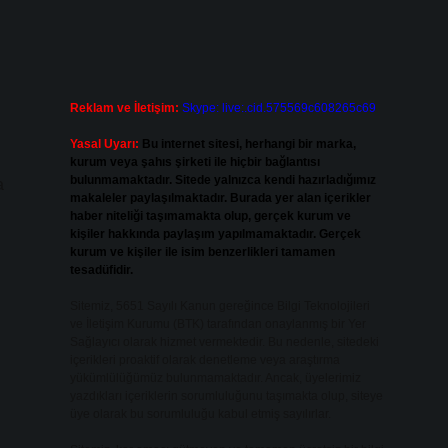
Reklam ve İletişim:
Skype: live:.cid.575569c608265c69
Yasal Uyarı:
Bu internet sitesi, herhangi bir marka,
kurum veya şahıs şirketi ile hiçbir bağlantısı
bulunmamaktadır. Sitede yalnızca kendi hazırladığımız
a
makaleler paylaşılmaktadır. Burada yer alan içerikler
haber niteliği taşımamakta olup, gerçek kurum ve
kişiler hakkında paylaşım yapılmamaktadır. Gerçek
kurum ve kişiler ile isim benzerlikleri tamamen
tesadüfidir.
Sitemiz, 5651 Sayılı Kanun gereğince Bilgi Teknolojileri
ve İletişim Kurumu (BTK) tarafından onaylanmış bir Yer
Sağlayıcı olarak hizmet vermektedir. Bu nedenle, sitedeki
içerikleri proaktif olarak denetleme veya araştırma
yükümlülüğümüz bulunmamaktadır. Ancak, üyelerimiz
yazdıkları içeriklerin sorumluluğunu taşımakta olup, siteye
üye olarak bu sorumluluğu kabul etmiş sayılırlar.