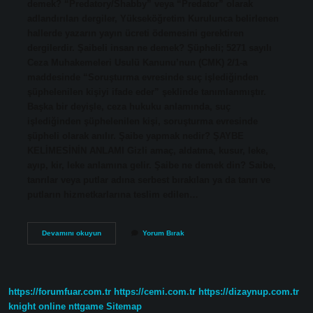
demek? “Predatory/Shabby” veya “Predator” olarak
adlandırılan dergiler, Yükseköğretim Kurulunca belirlenen
hallerde yazarın yayın ücreti ödemesini gerektiren
dergilerdir. Şaibeli insan ne demek? Şüpheli; 5271 sayılı
Ceza Muhakemeleri Usulü Kanunu’nun (CMK) 2/1-a
maddesinde “Soruşturma evresinde suç işlediğinden
şüphelenilen kişiyi ifade eder” şeklinde tanımlanmıştır.
Başka bir deyişle, ceza hukuku anlamında, suç
işlediğinden şüphelenilen kişi, soruşturma evresinde
şüpheli olarak anılır. Şaibe yapmak nedir? ŞAYBE
KELİMESİNİN ANLAMI Gizli amaç, aldatma, kusur, leke,
ayıp, kir, leke anlamına gelir. Şaibe ne demek din? Saibe,
tanrılar veya putlar adına serbest bırakılan ya da tanrı ve
putların hizmetkarlarına teslim edilen…
Şaibesiz
Devamını okuyun
Yorum Bırak
Ne
Demek
https://forumfuar.com.tr
https://cemi.com.tr
https://dizaynup.com.tr
knight online
nttgame
Sitemap