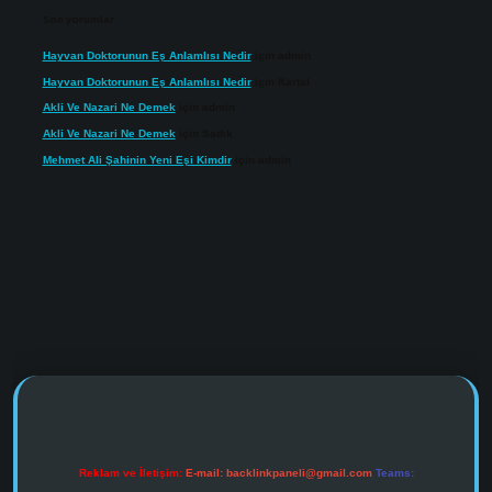
Son yorumlar
Hayvan Doktorunun Eş Anlamlısı Nedir
için
admin
Hayvan Doktorunun Eş Anlamlısı Nedir
için
Kartal
Akli Ve Nazari Ne Demek
için
admin
Akli Ve Nazari Ne Demek
için
Sadık
Mehmet Ali Şahinin Yeni Eşi Kimdir
için
admin
https://www.tulipbet.online/
Reklam ve İletişim:
E-mail:
backlinkpaneli@gmail.com
Teams: