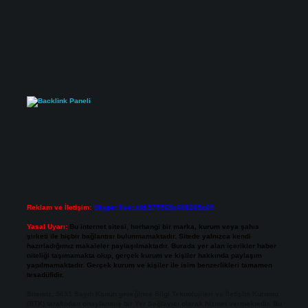
Reklam ve İletişim:
Skype: live:.cid.575569c608265c69
Yasal Uyarı:
Bu internet sitesi, herhangi bir marka, kurum veya şahıs
şirketi ile hiçbir bağlantısı bulunmamaktadır. Sitede yalnızca kendi
hazırladığımız makaleler paylaşılmaktadır. Burada yer alan içerikler haber
niteliği taşımamakta olup, gerçek kurum ve kişiler hakkında paylaşım
yapılmamaktadır. Gerçek kurum ve kişiler ile isim benzerlikleri tamamen
tesadüfidir.
Sitemiz, 5651 Sayılı Kanun gereğince Bilgi Teknolojileri ve İletişim Kurumu
(BTK) tarafından onaylanmış bir Yer Sağlayıcı olarak hizmet vermektedir. Bu