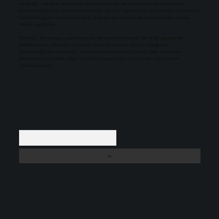
nedenle, sitedeki içerikleri proaktif olarak denetleme veya araştırma
yükümlülüğümüz bulunmamaktadır. Ancak, üyelerimiz yazdıkları içeriklerin
sorumluluğunu taşımakta olup, siteye üye olarak bu sorumluluğu kabul
etmiş sayılırlar.
Sitemiz, kar amacı gütmeyen ve tamamen ücretsiz bir bilgi paylaşım
platformudur. Hukuka ve yasal düzenlemelere aykırı olduğunu
düşündüğünüz içerikleri,
backlinkpanelicomtr@gmail.com
adresine
bildirmeniz halinde, ilgili içerikler yasal süre içerisinde sitemizden
kaldırılacaktır.
Arama