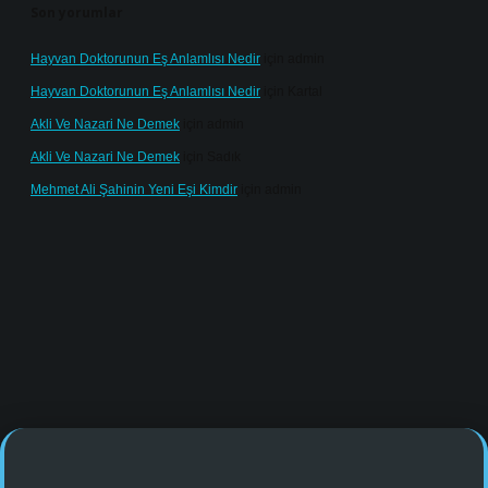
Son yorumlar
Hayvan Doktorunun Eş Anlamlısı Nedir
için
admin
Hayvan Doktorunun Eş Anlamlısı Nedir
için
Kartal
Akli Ve Nazari Ne Demek
için
admin
Akli Ve Nazari Ne Demek
için
Sadık
Mehmet Ali Şahinin Yeni Eşi Kimdir
için
admin
e/