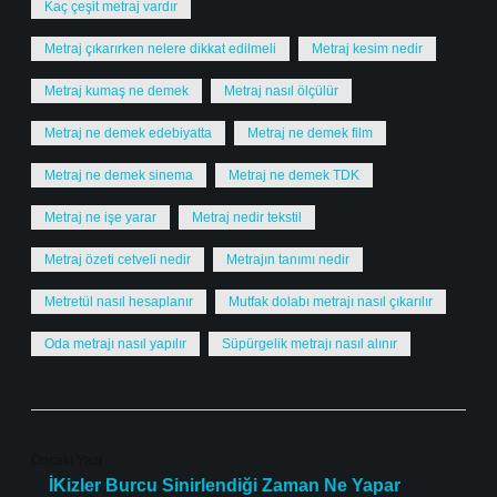
Kaç çeşit metraj vardır
Metraj çıkarırken nelere dikkat edilmeli
Metraj kesim nedir
Metraj kumaş ne demek
Metraj nasıl ölçülür
Metraj ne demek edebiyatta
Metraj ne demek film
Metraj ne demek sinema
Metraj ne demek TDK
Metraj ne işe yarar
Metraj nedir tekstil
Metraj özeti cetveli nedir
Metrajın tanımı nedir
Metretül nasıl hesaplanır
Mutfak dolabı metrajı nasıl çıkarılır
Oda metrajı nasıl yapılır
Süpürgelik metrajı nasıl alınır
Önceki Yazı
İKizler Burcu Sinirlendiği Zaman Ne Yapar