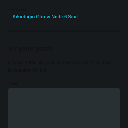
Sonraki Yazı
Kıkırdağın Görevi Nedir 6 Sınıf
Bir yanıt yazın
E-posta adresiniz yayınlanmayacak.
Gerekli alanlar
*
ile işaretlenmişlerdir
Yorum