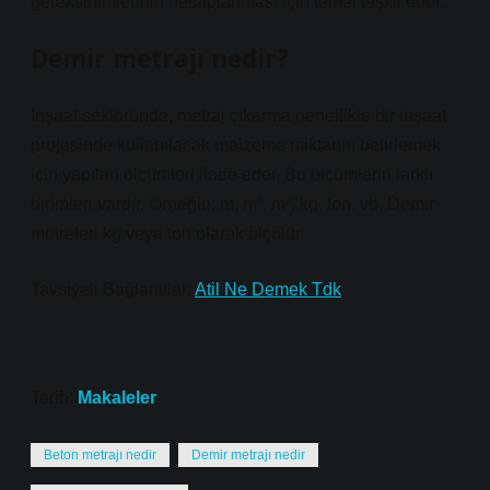
gereksinimlerinin hesaplanması için temel teşkil eder.
Demir metrajı nedir?
İnşaat sektöründe, metraj çıkarma genellikle bir inşaat
projesinde kullanılacak malzeme miktarını belirlemek
için yapılan ölçümleri ifade eder. Bu ölçümlerin farklı
birimleri vardır. Örneğin: m, m², m³, kg, ton, vb. Demir
metreleri kg veya ton olarak ölçülür.
Tavsiyeli Bağlantılar:
Atil Ne Demek Tdk
Tarih:
Makaleler
Beton metrajı nedir
Demir metrajı nedir