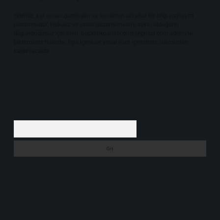
Sitemiz, kar amacı gütmeyen ve tamamen ücretsiz bir bilgi paylaşım
platformudur. Hukuka ve yasal düzenlemelere aykırı olduğunu
düşündüğünüz içerikleri,
backlinkpanelicomtr@gmail.com
adresine
bildirmeniz halinde, ilgili içerikler yasal süre içerisinde sitemizden
kaldırılacaktır.
Arama