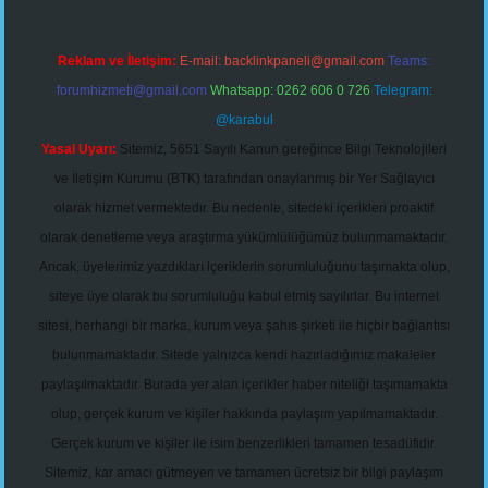
Reklam ve İletişim:
E-mail:
backlinkpaneli@gmail.com
Teams:
forumhizmeti@gmail.com
Whatsapp: 0262 606 0 726
Telegram:
@karabul
Yasal Uyarı:
Sitemiz, 5651 Sayılı Kanun gereğince Bilgi Teknolojileri
ve İletişim Kurumu (BTK) tarafından onaylanmış bir Yer Sağlayıcı
olarak hizmet vermektedir. Bu nedenle, sitedeki içerikleri proaktif
olarak denetleme veya araştırma yükümlülüğümüz bulunmamaktadır.
Ancak, üyelerimiz yazdıkları içeriklerin sorumluluğunu taşımakta olup,
siteye üye olarak bu sorumluluğu kabul etmiş sayılırlar. Bu internet
sitesi, herhangi bir marka, kurum veya şahıs şirketi ile hiçbir bağlantısı
bulunmamaktadır. Sitede yalnızca kendi hazırladığımız makaleler
paylaşılmaktadır. Burada yer alan içerikler haber niteliği taşımamakta
olup, gerçek kurum ve kişiler hakkında paylaşım yapılmamaktadır.
Gerçek kurum ve kişiler ile isim benzerlikleri tamamen tesadüfidir.
Sitemiz, kar amacı gütmeyen ve tamamen ücretsiz bir bilgi paylaşım