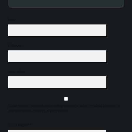
İsim*
E-Posta*
Web Sitesi
Daha sonraki yorumlarımda kullanılması için adım, e-posta adresim ve
site adresim bu tarayıcıya kaydedilsin.
10 - 4 kaçtır?
*