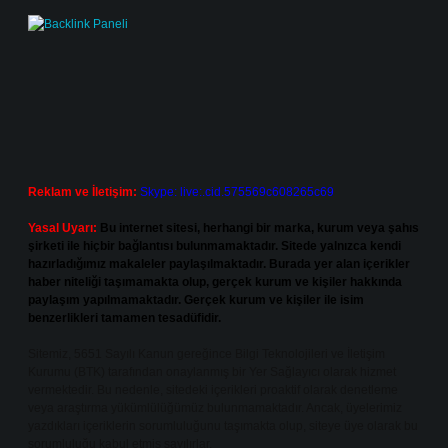
Reklam ve İletişim:
Skype: live:.cid.575569c608265c69
Yasal Uyarı:
Bu internet sitesi, herhangi bir marka, kurum veya şahıs
şirketi ile hiçbir bağlantısı bulunmamaktadır. Sitede yalnızca kendi
hazırladığımız makaleler paylaşılmaktadır. Burada yer alan içerikler
haber niteliği taşımamakta olup, gerçek kurum ve kişiler hakkında
paylaşım yapılmamaktadır. Gerçek kurum ve kişiler ile isim
benzerlikleri tamamen tesadüfidir.
Sitemiz, 5651 Sayılı Kanun gereğince Bilgi Teknolojileri ve İletişim
Kurumu (BTK) tarafından onaylanmış bir Yer Sağlayıcı olarak hizmet
vermektedir. Bu nedenle, sitedeki içerikleri proaktif olarak denetleme
veya araştırma yükümlülüğümüz bulunmamaktadır. Ancak, üyelerimiz
yazdıkları içeriklerin sorumluluğunu taşımakta olup, siteye üye olarak bu
sorumluluğu kabul etmiş sayılırlar.