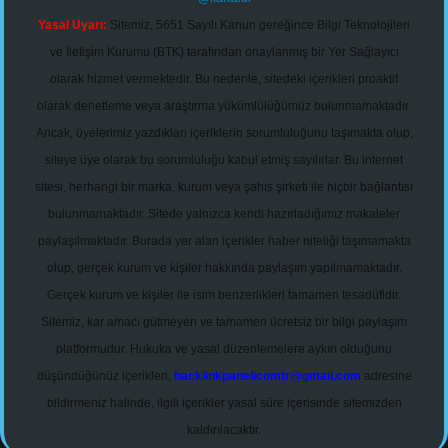
Yasal Uyarı:
Sitemiz, 5651 Sayılı Kanun gereğince Bilgi Teknolojileri
ve İletişim Kurumu (BTK) tarafından onaylanmış bir Yer Sağlayıcı
olarak hizmet vermektedir. Bu nedenle, sitedeki içerikleri proaktif
olarak denetleme veya araştırma yükümlülüğümüz bulunmamaktadır.
Ancak, üyelerimiz yazdıkları içeriklerin sorumluluğunu taşımakta olup,
siteye üye olarak bu sorumluluğu kabul etmiş sayılırlar. Bu internet
sitesi, herhangi bir marka, kurum veya şahıs şirketi ile hiçbir bağlantısı
bulunmamaktadır. Sitede yalnızca kendi hazırladığımız makaleler
paylaşılmaktadır. Burada yer alan içerikler haber niteliği taşımamakta
olup, gerçek kurum ve kişiler hakkında paylaşım yapılmamaktadır.
Gerçek kurum ve kişiler ile isim benzerlikleri tamamen tesadüfidir.
Sitemiz, kar amacı gütmeyen ve tamamen ücretsiz bir bilgi paylaşım
platformudur. Hukuka ve yasal düzenlemelere aykırı olduğunu
düşündüğünüz içerikleri,
backlinkpanelicomtr@gmail.com
adresine
bildirmeniz halinde, ilgili içerikler yasal süre içerisinde sitemizden
kaldırılacaktır.