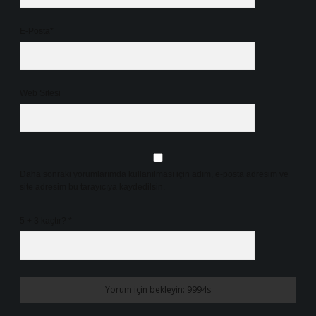
E-Posta*
Web Sitesi
Daha sonraki yorumlarımda kullanılması için adım, e-posta adresim ve
site adresim bu tarayıcıya kaydedilsin.
5 + 3 kaçtır?
*