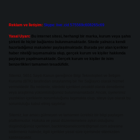
Reklam ve İletişim:
Skype: live:.cid.575569c608265c69
Yasal Uyarı:
Bu internet sitesi, herhangi bir marka, kurum veya şahıs
şirketi ile hiçbir bağlantısı bulunmamaktadır. Sitede yalnızca kendi
hazırladığımız makaleler paylaşılmaktadır. Burada yer alan içerikler
haber niteliği taşımamakta olup, gerçek kurum ve kişiler hakkında
paylaşım yapılmamaktadır. Gerçek kurum ve kişiler ile isim
benzerlikleri tamamen tesadüfidir.
Sitemiz, 5651 Sayılı Kanun gereğince Bilgi Teknolojileri ve İletişim
Kurumu (BTK) tarafından onaylanmış bir Yer Sağlayıcı olarak hizmet
vermektedir. Bu nedenle, sitedeki içerikleri proaktif olarak denetleme
veya araştırma yükümlülüğümüz bulunmamaktadır. Ancak, üyelerimiz
yazdıkları içeriklerin sorumluluğunu taşımakta olup, siteye üye olarak bu
sorumluluğu kabul etmiş sayılırlar.
Sitemiz, kar amacı gütmeyen ve tamamen ücretsiz bir bilgi paylaşım
platformudur. Hukuka ve yasal düzenlemelere aykırı olduğunu
düşündüğünüz içerikleri,
backlinkpanelicomtr@gmail.com
adresine
bildirmeniz halinde, ilgili içerikler yasal süre içerisinde sitemizden
kaldırılacaktır.