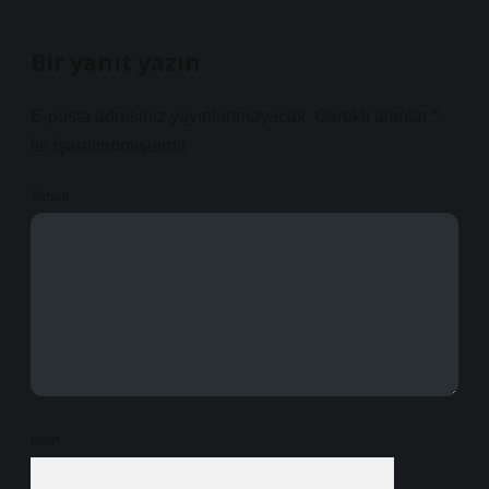
Bir yanıt yazın
E-posta adresiniz yayınlanmayacak.
Gerekli alanlar
*
ile işaretlenmişlerdir
Yorum
İsim*