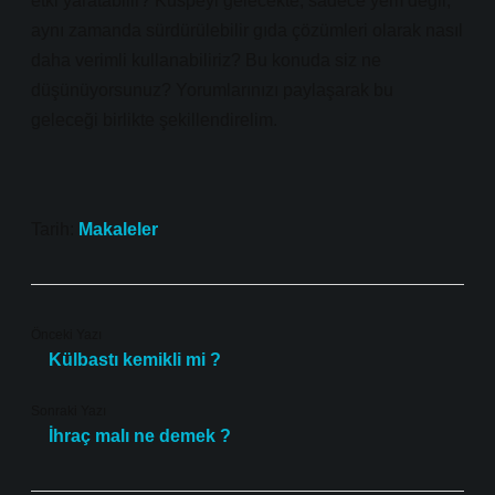
etki yaratabilir? Küspeyi gelecekte, sadece yem değil,
aynı zamanda sürdürülebilir gıda çözümleri olarak nasıl
daha verimli kullanabiliriz? Bu konuda siz ne
düşünüyorsunuz? Yorumlarınızı paylaşarak bu
geleceği birlikte şekillendirelim.
Tarih:
Makaleler
Önceki Yazı
Külbastı kemikli mi ?
Sonraki Yazı
İhraç malı ne demek ?