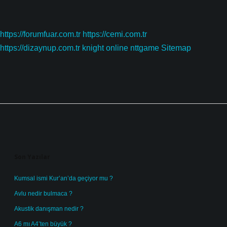
https://forumfuar.com.tr
https://cemi.com.tr
https://dizaynup.com.tr
knight online
nttgame
Sitemap
Sidebar
Son Yazılar
Kumsal ismi Kur’an’da geçiyor mu ?
Avlu nedir bulmaca ?
Akustik danışman nedir ?
A6 mı A4’ten büyük ?