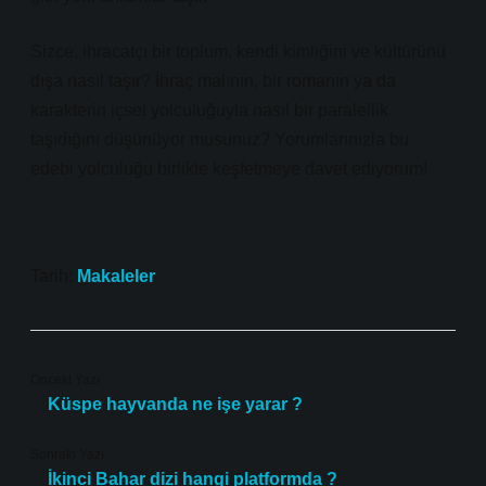
Sizce, ihracatçı bir toplum, kendi kimliğini ve kültürünü
dışa nasıl taşır? İhraç malının, bir romanın ya da
karakterin içsel yolculuğuyla nasıl bir paralellik
taşıdığını düşünüyor musunuz? Yorumlarınızla bu
edebi yolculuğu birlikte keşfetmeye davet ediyorum!
Tarih:
Makaleler
Önceki Yazı
Küspe hayvanda ne işe yarar ?
Sonraki Yazı
İkinci Bahar dizi hangi platformda ?