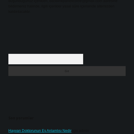
düşündüğünüz içerikleri,
backlinkpanelicomtr@gmail.com
adresine
bildirmeniz halinde, ilgili içerikler yasal süre içerisinde sitemizden
kaldırılacaktır.
Arama
Son yorumlar
Hayvan Doktorunun Eş Anlamlısı Nedir
için
admin