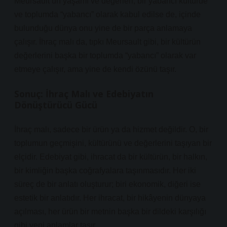
Meursault’un yaşamı ve değerleri, bir yabancı kültürde
ve toplumda “yabancı” olarak kabul edilse de, içinde
bulunduğu dünya onu yine de bir parça anlamaya
çalışır. İhraç malı da, tıpkı Meursault gibi, bir kültürün
değerlerini başka bir toplumda “yabancı” olarak var
etmeye çalışır, ama yine de kendi özünü taşır.
Sonuç: İhraç Malı ve Edebiyatın
Dönüştürücü Gücü
İhraç malı, sadece bir ürün ya da hizmet değildir. O, bir
toplumun geçmişini, kültürünü ve değerlerini taşıyan bir
elçidir. Edebiyat gibi, ihracat da bir kültürün, bir halkın,
bir kimliğin başka coğrafyalara taşınmasıdır. Her iki
süreç de bir anlatı oluşturur; biri ekonomik, diğeri ise
estetik bir anlatıdır. Her ihracat, bir hikâyenin dünyaya
açılması, her ürün bir metnin başka bir dildeki karşılığı
gibi yeni anlamlar taşır.