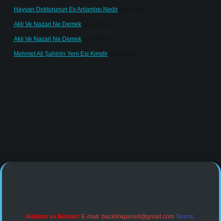
Hayvan Doktorunun Eş Anlamlısı Nedir
için
Kartal
Akli Ve Nazari Ne Demek
için
admin
Akli Ve Nazari Ne Demek
için
Sadık
Mehmet Ali Şahinin Yeni Eşi Kimdir
için
admin
line/
Reklam ve İletişim:
E-mail:
backlinkpaneli@gmail.com
Teams: