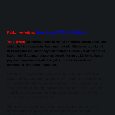
Reklam ve İletişim:
Skype: live:.cid.575569c608265c69
Yasal Uyarı:
Bu internet sitesi, herhangi bir marka, kurum veya şahıs
şirketi ile hiçbir bağlantısı bulunmamaktadır. Sitede yalnızca kendi
hazırladığımız makaleler paylaşılmaktadır. Burada yer alan içerikler
haber niteliği taşımamakta olup, gerçek kurum ve kişiler hakkında
paylaşım yapılmamaktadır. Gerçek kurum ve kişiler ile isim
benzerlikleri tamamen tesadüfidir.
Sitemiz, 5651 Sayılı Kanun gereğince Bilgi Teknolojileri ve İletişim
Kurumu (BTK) tarafından onaylanmış bir Yer Sağlayıcı olarak hizmet
vermektedir. Bu nedenle, sitedeki içerikleri proaktif olarak denetleme
veya araştırma yükümlülüğümüz bulunmamaktadır. Ancak, üyelerimiz
yazdıkları içeriklerin sorumluluğunu taşımakta olup, siteye üye olarak bu
sorumluluğu kabul etmiş sayılırlar.
Sitemiz, kar amacı gütmeyen ve tamamen ücretsiz bir bilgi paylaşım
platformudur. Hukuka ve yasal düzenlemelere aykırı olduğunu