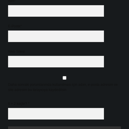
İsim*
E-Posta*
Web Sitesi
Daha sonraki yorumlarımda kullanılması için adım, e-posta adresim ve
site adresim bu tarayıcıya kaydedilsin.
6 + 2 kaçtır?
*