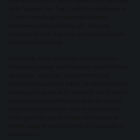
değerlerini, kültürünü, tarihini taşırken, o ürünle birlikte
bir tür “göçmen” olur. Tıpkı Gabriel García Márquez’in
Yüzyıllık Yalnızlık adlı romanındaki Macondo
kasabasının kültürel yolculuğu gibi, ihracat da
kültürlerin, fikirlerin, değerlerin sınırları aşarak başka
topraklara yerleşmesidir.
Romanlarda, bazen karakterler, ait oldukları yerin
sınırlarından çıkarak, başka diyarlara, başka kültürlere
adım atarlar. “İhraç malı”, bu karakterlerin içsel
yolculuklarıyla paralel bir şekilde, bir toplumun tarihsel,
kültürel yolculuğunun da bir simgesidir. Her ihracat, bir
bakıma bir toplumun hikâyesinin başka bir dünyada
anlatılmaya başlanmasıdır. Tıpkı bir romanın başka
dillere çevrilmesi gibi, bir ihracat malı da başka bir
kültüre, başka bir topluma aktarılır ve orada başka bir
kimlik kazanır.