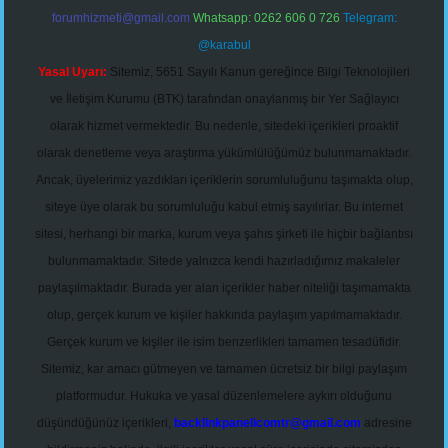
forumhizmeti@gmail.com
Whatsapp: 0262 606 0 726
Telegram:
@karabul
Yasal Uyarı:
Sitemiz, 5651 Sayılı Kanun gereğince Bilgi Teknolojileri
ve İletişim Kurumu (BTK) tarafından onaylanmış bir Yer Sağlayıcı
olarak hizmet vermektedir. Bu nedenle, sitedeki içerikleri proaktif
olarak denetleme veya araştırma yükümlülüğümüz bulunmamaktadır.
Ancak, üyelerimiz yazdıkları içeriklerin sorumluluğunu taşımakta olup,
siteye üye olarak bu sorumluluğu kabul etmiş sayılırlar. Bu internet
sitesi, herhangi bir marka, kurum veya şahıs şirketi ile hiçbir bağlantısı
bulunmamaktadır. Sitede yalnızca kendi hazırladığımız makaleler
paylaşılmaktadır. Burada yer alan içerikler haber niteliği taşımamakta
olup, gerçek kurum ve kişiler hakkında paylaşım yapılmamaktadır.
Gerçek kurum ve kişiler ile isim benzerlikleri tamamen tesadüfidir.
Sitemiz, kar amacı gütmeyen ve tamamen ücretsiz bir bilgi paylaşım
platformudur. Hukuka ve yasal düzenlemelere aykırı olduğunu
düşündüğünüz içerikleri,
backlinkpanelicomtr@gmail.com
adresine