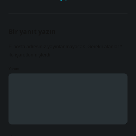
Bir yanıt yazın
E-posta adresiniz yayınlanmayacak.
Gerekli alanlar
*
ile işaretlenmişlerdir
Yorum