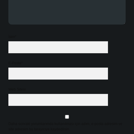
İsim*
E-Posta*
Web Sitesi
Daha sonraki yorumlarımda kullanılması için adım, e-posta adresim ve
site adresim bu tarayıcıya kaydedilsin.