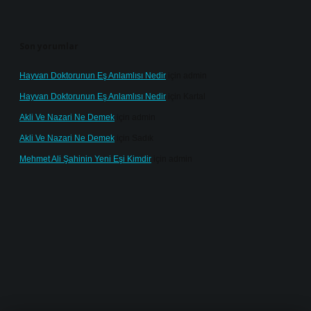
Son yorumlar
Hayvan Doktorunun Eş Anlamlısı Nedir
için
admin
Hayvan Doktorunun Eş Anlamlısı Nedir
için
Kartal
Akli Ve Nazari Ne Demek
için
admin
Akli Ve Nazari Ne Demek
için
Sadık
Mehmet Ali Şahinin Yeni Eşi Kimdir
için
admin