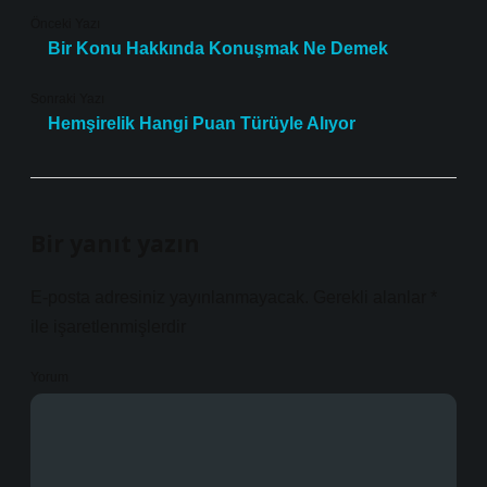
Önceki Yazı
Bir Konu Hakkında Konuşmak Ne Demek
Sonraki Yazı
Hemşirelik Hangi Puan Türüyle Alıyor
Bir yanıt yazın
E-posta adresiniz yayınlanmayacak.
Gerekli alanlar
*
ile işaretlenmişlerdir
Yorum