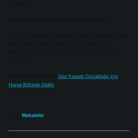
canlılardır.
Ayrıştırıcılar tüketici midir?
Üçüncü Tüketiciler (Hepçiller) – Bitki ve Hayvan -Yiyen
(örn. Üretici, Tüketici, Ayırıcı Organizmalar (örn.
Mantarlar) Tüketici Nelerdir? | Üreticiler, Tüketiciler,
Ayırıcılar
Tavsiyeli Bağlantılar:
Göz Kapağı Düşüklüğü Için
Hangi Bölüme Gidilir
Tarih:
Makaleler