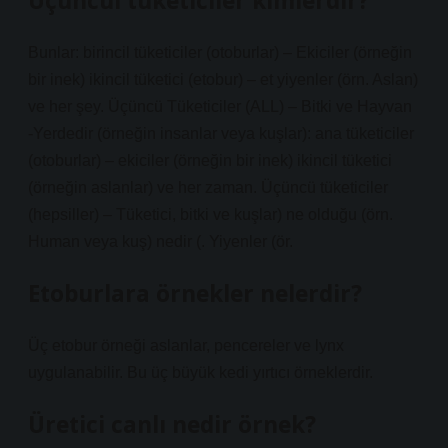
Üçüncül tüketiciler kimlerdir?
Bunlar: birincil tüketiciler (otoburlar) – Ekiciler (örneğin
bir inek) ikincil tüketici (etobur) – et yiyenler (örn. Aslan)
ve her şey. Üçüncü Tüketiciler (ALL) – Bitki ve Hayvan
-Yerdedir (örneğin insanlar veya kuşlar): ana tüketiciler
(otoburlar) – ekiciler (örneğin bir inek) ikincil tüketici
(örneğin aslanlar) ve her zaman. Üçüncü tüketiciler
(hepsiller) – Tüketici, bitki ve kuşlar) ne olduğu (örn.
Human veya kuş) nedir (. Yiyenler (ör.
Etoburlara örnekler nelerdir?
Üç etobur örneği aslanlar, pencereler ve lynx
uygulanabilir. Bu üç büyük kedi yırtıcı örneklerdir.
Üretici canlı nedir örnek?