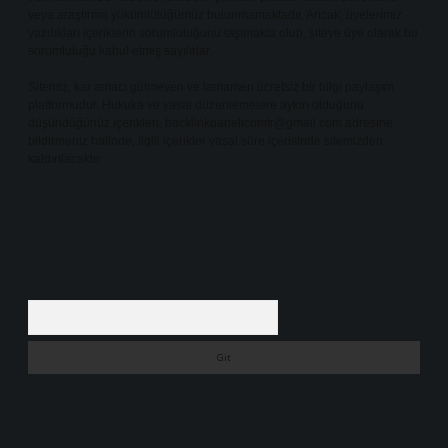
veya araştırma yükümlülüğümüz bulunmamaktadır. Ancak, üyelerimiz
yazdıkları içeriklerin sorumluluğunu taşımakta olup, siteye üye olarak bu
sorumluluğu kabul etmiş sayılırlar.
Sitemiz, kar amacı gütmeyen ve tamamen ücretsiz bir bilgi paylaşım
platformudur. Hukuka ve yasal düzenlemelere aykırı olduğunu
düşündüğünüz içerikleri,
backlinkpanelicomtr@gmail.com
adresine
bildirmeniz halinde, ilgili içerikler yasal süre içerisinde sitemizden
kaldırılacaktır.
Arama