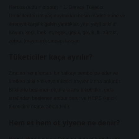
Herbos (arzu = otobur) = 1. Derece Tüketici:
Üreticilerden ihtiyaç duydukları besin maddelerine ve
enerjiye karşılık gelen yaratıklar, yani yeşil bitkiler.
Koyun, keçi, inek, et, eşek, geyik, geyik, fil, zürafa,
zebra, (maymun), sincap, tavşan.
Tüketiciler kaça ayrılır?
Zincirin her elemanı bir halkayı sembolize eder ve
üretken bitkilere veya tüketici hayvanlarına bölünür.
Bitkilerle beslenen otçullara ana tüketiciler, gıda
tarafından beslenen etobur denir ve HEPS ikincil
tüketiciler olarak adlandırılır.
Hem et hem ot yiyene ne denir?
Hepçil, Hepobur veya Omnivor, hem et hem de çim