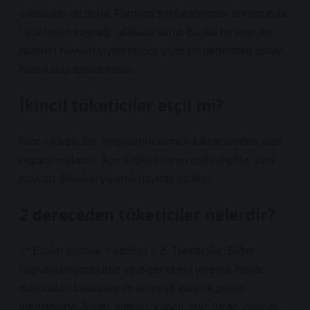
tüketiciler de denir. Farnival sınıflandırması durumunda
“ana besin kaynağı” dikkate alınır. Başka bir deyişle,
nadiren hayvan yiyen etobur yiyor bir nedenden dolayı
hala kabul edilmektedir.
İkincil tüketiciler etçil mi?
İkincil tüketiciler, enerjilerini birincil tüketicilerden alan
organizmalardır. İkincil tüketicilerin çoğu etobur, yani
hayvan dokuları yiyerek hayatta kalırlar.
2 dereceden tüketiciler nelerdir?
2* Etciler (etobur = etobur) = 2. Tüketiciler: Diğer
hayvanları (otoburlar ve diğer et eti) yiyerek ihtiyaç
duydukları besinlere ve enerjiye karşılık gelen
yaratıklardır. Aslan, kaplan, köpek, kurt, fuchs, sansar,