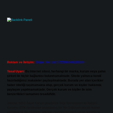
Reklam ve İletişim:
Skype: live:.cid.575569c608265c69
Yasal Uyarı:
Bu internet sitesi, herhangi bir marka, kurum veya şahıs
şirketi ile hiçbir bağlantısı bulunmamaktadır. Sitede yalnızca kendi
hazırladığımız makaleler paylaşılmaktadır. Burada yer alan içerikler
haber niteliği taşımamakta olup, gerçek kurum ve kişiler hakkında
paylaşım yapılmamaktadır. Gerçek kurum ve kişiler ile isim
benzerlikleri tamamen tesadüfidir.
Sitemiz, 5651 Sayılı Kanun gereğince Bilgi Teknolojileri ve İletişim
Kurumu (BTK) tarafından onaylanmış bir Yer Sağlayıcı olarak hizmet
vermektedir. Bu nedenle, sitedeki içerikleri proaktif olarak denetleme