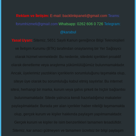
Reklam ve İletişim:
E-mail:
backlinkpaneli@gmail.com
Teams:
forumhizmeti@gmail.com
Whatsapp: 0262 606 0 726
Telegram:
@karabul
Yasal Uyarı:
Sitemiz, 5651 Sayılı Kanun gereğince Bilgi Teknolojileri
ve İletişim Kurumu (BTK) tarafından onaylanmış bir Yer Sağlayıcı
olarak hizmet vermektedir. Bu nedenle, sitedeki içerikleri proaktif
olarak denetleme veya araştırma yükümlülüğümüz bulunmamaktadır.
Ancak, üyelerimiz yazdıkları içeriklerin sorumluluğunu taşımakta olup,
siteye üye olarak bu sorumluluğu kabul etmiş sayılırlar. Bu internet
sitesi, herhangi bir marka, kurum veya şahıs şirketi ile hiçbir bağlantısı
bulunmamaktadır. Sitede yalnızca kendi hazırladığımız makaleler
paylaşılmaktadır. Burada yer alan içerikler haber niteliği taşımamakta
olup, gerçek kurum ve kişiler hakkında paylaşım yapılmamaktadır.
Gerçek kurum ve kişiler ile isim benzerlikleri tamamen tesadüfidir.
Sitemiz, kar amacı gütmeyen ve tamamen ücretsiz bir bilgi paylaşım