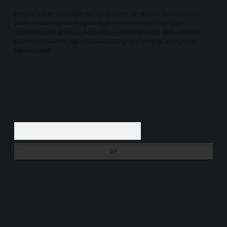
Sitemiz, kar amacı gütmeyen ve tamamen ücretsiz bir bilgi paylaşım
platformudur. Hukuka ve yasal düzenlemelere aykırı olduğunu
düşündüğünüz içerikleri,
backlinkpanelicomtr@gmail.com
adresine
bildirmeniz halinde, ilgili içerikler yasal süre içerisinde sitemizden
kaldırılacaktır.
Arama