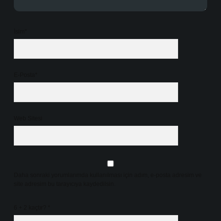
İsim*
E-Posta*
Web Sitesi
Daha sonraki yorumlarımda kullanılması için adım, e-posta adresim ve
site adresim bu tarayıcıya kaydedilsin.
6 + 2 kaçtır?
*