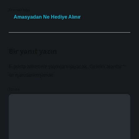
Sonraki Yazı
Amasyadan Ne Hediye Alınır
Bir yanıt yazın
E-posta adresiniz yayınlanmayacak.
Gerekli alanlar
*
ile işaretlenmişlerdir
Yorum