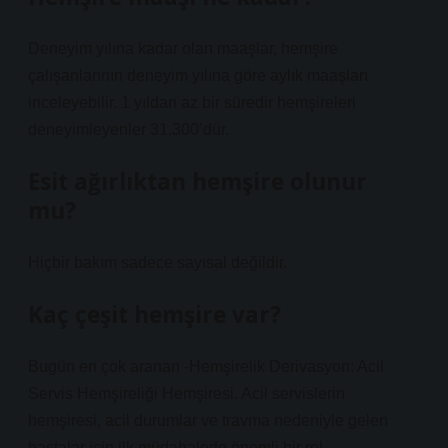
Deneyim yılına kadar olan maaşlar, hemşire
çalışanlarının deneyim yılına göre aylık maaşları
inceleyebilir. 1 yıldan az bir süredir hemşireleri
deneyimleyenler 31.300’dür.
Esit ağırlıktan hemşire olunur
mu?
Hiçbir bakım sadece sayısal değildir.
Kaç çeşit hemşire var?
Bugün en çok aranan -Hemşirelik Derivasyon: Acil
Servis Hemşireliği Hemşiresi. Acil servislerin
hemşiresi, acil durumlar ve travma nedeniyle gelen
hastalar için ilk müdahalede önemli bir rol