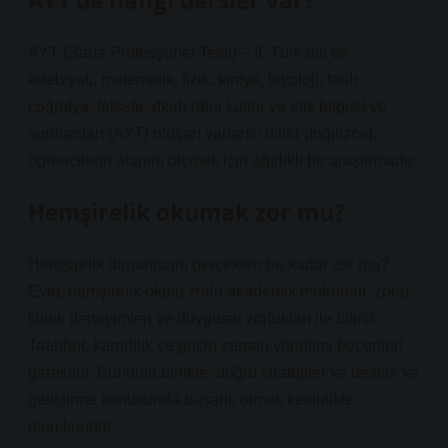
AYT’de hangi dersler var?
AYT (Saha Profesyonel Testi) – II. Türk dili ve
edebiyatı, matematik, fizik, kimya, biyoloji, tarih,
coğrafya, felsefe, dkab (dini kültür ve etik bilgisi) ve
sorulardan (AYT) oluşan yabancı diller (İngilizce),
öğrencilerin alanını ölçmek için ağırlıklı bir araştırmadır.
Hemşirelik okumak zor mu?
Hemşirelik departmanı gerçekten bu kadar zor mu?
Evet, hemşirelik okulu zorlu akademik müfredatı, zorlu
klinik deneyimleri ve duygusal zorlukları ile bilinir.
Taahhüt, kararlılık ve güçlü zaman yönetimi becerileri
gerektirir. Bununla birlikte, doğru stratejiler ve destek ve
geliştirme konusunda başarılı olmak kesinlikle
mümkündür.