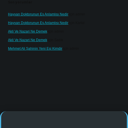
Son yorumlar
Hayvan Doktorunun Eş Anlamlısı Nedir
için
admin
Hayvan Doktorunun Eş Anlamlısı Nedir
için
Kartal
Akli Ve Nazari Ne Demek
için
admin
Akli Ve Nazari Ne Demek
için
Sadık
Mehmet Ali Şahinin Yeni Eşi Kimdir
için
admin
e/