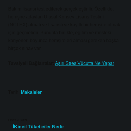
Bakım lisansı test edilerek gerçekleştirilir. Özellikle,
hemşire adayları Ulusal Konsey Lisans Testini
(NCLEX) almalı ve lisanslı ve kayıtlı bir hemşire olmak
için geçmelidir. Bununla birlikte, eğitim ve mesleki
kariyerleri boyunca hemşireleri alması gereken başka
birçok sınav var.
Tavsiyeli Bağlantılar:
Aşırı Stres Vücutta Ne Yapar
Tarih:
Makaleler
Önceki Yazı
İKincil Tüketiciler Nedir