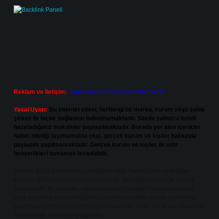
Reklam ve İletişim:
Skype: live:.cid.575569c608265c69
Yasal Uyarı:
Bu internet sitesi, herhangi bir marka, kurum veya şahıs
şirketi ile hiçbir bağlantısı bulunmamaktadır. Sitede yalnızca kendi
hazırladığımız makaleler paylaşılmaktadır. Burada yer alan içerikler
haber niteliği taşımamakta olup, gerçek kurum ve kişiler hakkında
paylaşım yapılmamaktadır. Gerçek kurum ve kişiler ile isim
benzerlikleri tamamen tesadüfidir.
Sitemiz, 5651 Sayılı Kanun gereğince Bilgi Teknolojileri ve İletişim
Kurumu (BTK) tarafından onaylanmış bir Yer Sağlayıcı olarak hizmet
vermektedir. Bu nedenle, sitedeki içerikleri proaktif olarak denetleme
veya araştırma yükümlülüğümüz bulunmamaktadır. Ancak, üyelerimiz
yazdıkları içeriklerin sorumluluğunu taşımakta olup, siteye üye olarak bu
sorumluluğu kabul etmiş sayılırlar.