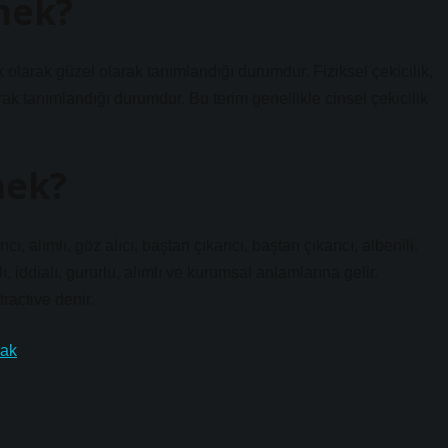
mek?
etik olarak güzel olarak tanımlandığı durumdur. Fiziksel çekicilik,
larak tanımlandığı durumdur. Bu terim genellikle cinsel çekicilik
mek?
 alımlı, göz alıcı, baştan çıkarıcı, baştan çıkarıcı, albenili.
iddialı, gururlu, alımlı ve kurumsal anlamlarına gelir.
ractive denir.
cak