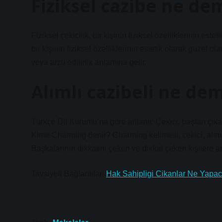
Fiziksel cazibe ne de
Fiziksel çekicilik, bir kişinin fiziksel özelliklerinin est
bir kişinin fiziksel özelliklerinin estetik olarak güzel o
veya arzu edilirlik anlamına gelir.
Alımlı cazibeli ne de
Türkçe Dil Kurumu’na göre anlamı: Çekici, baştan çıkarıcı,
Kime Charming denir? Charming kelimesi; çekici, alımlı, 
Başkalarının dikkatini çeken ve dikkat çeken kişilere att
Tavsiyeli Bağlantılar:
Hak Sahipligi Cikanlar Ne Yapa