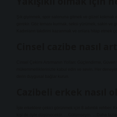
Yakışıklı olmak için 
Şık giyinmek, spor salonuna gitmek ve güzel kokmak en 
gerekir. Göz teması kurmak, seksi yürümek, sakin ve 
Kadınların takdirini kazanmak ve onlara hitap etmek ço
Cinsel cazibe nasıl artt
Cinsel Çekimi Artırmanın Yolları: Güçlendirme, Güven v
mükemmelliklerinizle kabul edin ve sevin. Her deneyim
derin duygusal bağlar kurun.
Cazibeli erkek nasıl 
İşte erkeklere çekici görünmek için 8 adımlık rehber: 
kişi de öyle düşünecektir. …Gülümseyin. …Daha fazlas