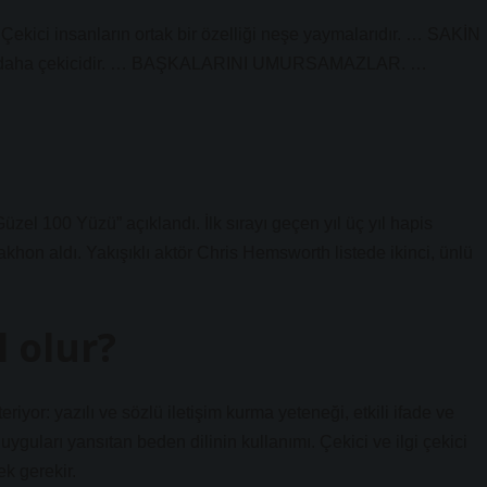
 Çekici insanların ortak bir özelliği neşe yaymalarıdır. … SAKİN
an daha çekicidir. … BAŞKALARINI UMURSAMAZLAR. …
el 100 Yüzü” açıklandı. İlk sırayı geçen yıl üç yıl hapis
khon aldı. Yakışıklı aktör Chris Hemsworth listede ikinci, ünlü
l olur?
iyor: yazılı ve sözlü iletişim kurma yeteneği, etkili ifade ve
yguları yansıtan beden dilinin kullanımı. Çekici ve ilgi çekici
k gerekir.