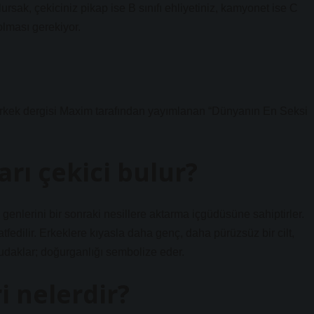
ursak, çekiciniz pikap ise B sınıfı ehliyetiniz, kamyonet ise C
 olması gerekiyor.
erkek dergisi Maxim tarafından yayımlanan “Dünyanın En Seksi
arı çekici bulur?
 genlerini bir sonraki nesillere aktarma içgüdüsüne sahiptirler.
tfedilir. Erkeklere kıyasla daha genç, daha pürüzsüz bir cilt,
dudaklar; doğurganlığı sembolize eder.
ri nelerdir?