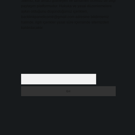
Sitemiz, kar amacı gütmeyen ve tamamen ücretsiz bir bilgi
paylaşım platformudur. Hukuka ve yasal düzenlemelere
aykırı olduğunu düşündüğünüz içerikleri,
backlinkpanelicomtr@gmail.com
adresine bildirmeniz
halinde, ilgili içerikler yasal süre içerisinde sitemizden
kaldırılacaktır.
Arama