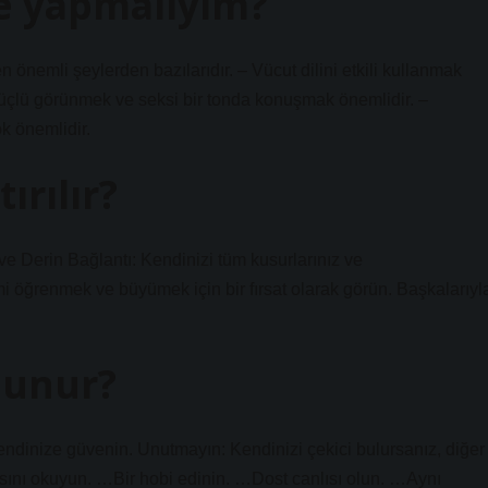
ne yapmalıyım?
önemli şeylerden bazılarıdır. – Vücut dilini etkili kullanmak
güçlü görünmek ve seksi bir tonda konuşmak önemlidir. –
k önemlidir.
ırılır?
e Derin Bağlantı: Kendinizi tüm kusurlarınız ve
i öğrenmek ve büyümek için bir fırsat olarak görün. Başkalarıyl
olunur?
Kendinize güvenin. Unutmayın: Kendinizi çekici bulursanız, diğer
ını okuyun. …Bir hobi edinin. …Dost canlısı olun. …Aynı