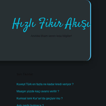
Hızlı Fikir Akışı
Anında ilham veren kısa bilgiler!
Sidebar
https://www.tulipbet.online/
Son Yazılar
Kuveyt Türk en fazla ne kadar kredi veriyor ?
Maaşın yüzde kaçı avans verilir ?
Kumsal ismi Kur’an’da geçiyor mu ?
Avlu nedir bulmaca ?