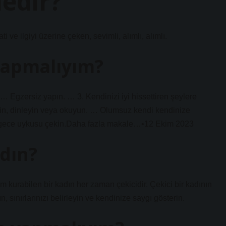
nedir?
i ve ilgiyi üzerine çeken, sevimli, alımlı, alımlı.
 yapmalıyım?
 Egzersiz yapın. … 3. Kendinizi iyi hissettiren şeylere
eyin, dinleyin veya okuyun. … Olumsuz kendi kendinize
bir gece uykusu çekin.Daha fazla makale…•12 Ekim 2023
adın?
şim kurabilen bir kadın her zaman çekicidir. Çekici bir kadının
lın, sınırlarınızı belirleyin ve kendinize saygı gösterin.