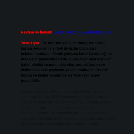
Reklam ve İletişim:
Skype: live:.cid.575569c608265c69
Yasal Uyarı:
Bu internet sitesi, herhangi bir marka,
kurum veya şahıs şirketi ile hiçbir bağlantısı
bulunmamaktadır. Sitede yalnızca kendi hazırladığımız
makaleler paylaşılmaktadır. Burada yer alan içerikler
haber niteliği taşımamakta olup, gerçek kurum ve
kişiler hakkında paylaşım yapılmamaktadır. Gerçek
kurum ve kişiler ile isim benzerlikleri tamamen
a
tesadüfidir.
Sitemiz, 5651 Sayılı Kanun gereğince Bilgi Teknolojileri
ve İletişim Kurumu (BTK) tarafından onaylanmış bir Yer
Sağlayıcı olarak hizmet vermektedir. Bu nedenle, sitedeki
içerikleri proaktif olarak denetleme veya araştırma
yükümlülüğümüz bulunmamaktadır. Ancak, üyelerimiz
yazdıkları içeriklerin sorumluluğunu taşımakta olup, siteye
üye olarak bu sorumluluğu kabul etmiş sayılırlar.