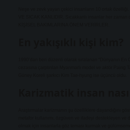
Neşe ve zevk yayan çekici insanların 10 ortak özelliği.
VE SICAK KANLIDIR. Sıcakkanlı insanlar her zam
KİŞİSEL BAKIMLARINA ÖNEM VERİRLER.
En yakışıklı kişi kim?
1990’dan beri düzenli olarak sıralanan “Dünyanın En Güz
cezasına çarptırılan Myanmarlı model ve aktör Paing Ta
Güney Koreli şarkıcı Kim Tae-hyung ise üçüncü oldu.
Karizmatik insan nası
Araştırmalar karizmanın şu özelliklere dayandığını göster
metafor kullanımı, özgüven ve ifadeyi destekleyen ve du
olmak için insanlarla göz teması kurmak ve gülümseme