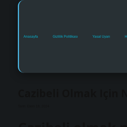
Anasayfa
Gizlilik Politikası
Yasal Uyarı
H
Cazibeli Olmak Için
Tarih: Ekim 18, 2024