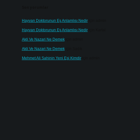
Son yorumlar
Hayvan Doktorunun Eş Anlamlısı Nedir
için
admin
Hayvan Doktorunun Eş Anlamlısı Nedir
için
Kartal
Akli Ve Nazari Ne Demek
için
admin
Akli Ve Nazari Ne Demek
için
Sadık
Mehmet Ali Şahinin Yeni Eşi Kimdir
için
admin