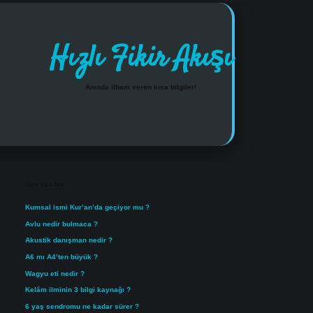
Hızlı Fikir Akışı
Anında ilham veren kısa bilgiler!
Sidebar
https://www.tulipbet.online/
Son Yazılar
Kumsal ismi Kur’an’da geçiyor mu ?
Avlu nedir bulmaca ?
Akustik danışman nedir ?
A6 mı A4’ten büyük ?
Wagyu eti nedir ?
Kelâm ilminin 3 bilgi kaynağı ?
6 yaş sendromu ne kadar sürer ?