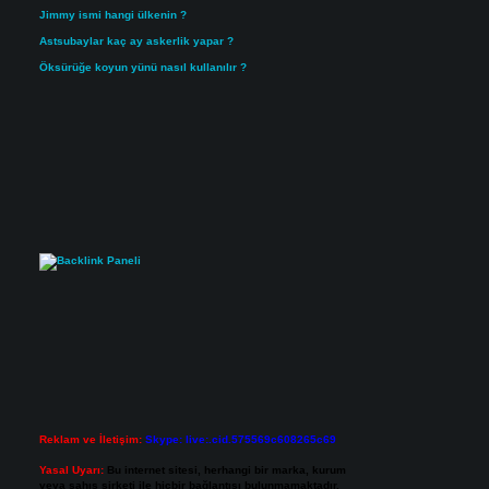
Jimmy ismi hangi ülkenin ?
Astsubaylar kaç ay askerlik yapar ?
Öksürüğe koyun yünü nasıl kullanılır ?
Reklam ve İletişim:
Skype: live:.cid.575569c608265c69
Yasal Uyarı:
Bu internet sitesi, herhangi bir marka, kurum
veya şahıs şirketi ile hiçbir bağlantısı bulunmamaktadır.