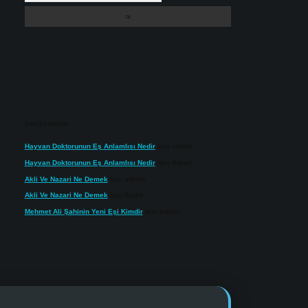
Son yorumlar
Hayvan Doktorunun Eş Anlamlısı Nedir
için
admin
Hayvan Doktorunun Eş Anlamlısı Nedir
için
Kartal
Akli Ve Nazari Ne Demek
için
admin
Akli Ve Nazari Ne Demek
için
Sadık
Mehmet Ali Şahinin Yeni Eşi Kimdir
için
admin