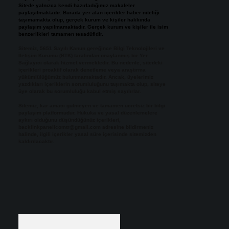
Sitede yalnızca kendi hazırladığımız makaleler
paylaşılmaktadır. Burada yer alan içerikler haber niteliği
taşımamakta olup, gerçek kurum ve kişiler hakkında
paylaşım yapılmamaktadır. Gerçek kurum ve kişiler ile isim
benzerlikleri tamamen tesadüfidir.
Sitemiz, 5651 Sayılı Kanun gereğince Bilgi Teknolojileri ve
İletişim Kurumu (BTK) tarafından onaylanmış bir Yer
Sağlayıcı olarak hizmet vermektedir. Bu nedenle, sitedeki
içerikleri proaktif olarak denetleme veya araştırma
yükümlülüğümüz bulunmamaktadır. Ancak, üyelerimiz
yazdıkları içeriklerin sorumluluğunu taşımakta olup, siteye
üye olarak bu sorumluluğu kabul etmiş sayılırlar.
Sitemiz, kar amacı gütmeyen ve tamamen ücretsiz bir bilgi
paylaşım platformudur. Hukuka ve yasal düzenlemelere
aykırı olduğunu düşündüğünüz içerikleri,
backlinkpanelicomtr@gmail.com
adresine bildirmeniz
halinde, ilgili içerikler yasal süre içerisinde sitemizden
kaldırılacaktır.
Arama