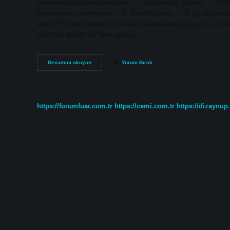
hissettiren şeylere odaklanın. … Giysilerinizi çıkarın. … Se
konuşmanızı sınırlayın. … 7. Günlük tutun. … 8. İyi bir gec
kadın? Empati gösterin, dinleyin ve anlamaya çalışın. İyi ile
güçlü ve kararlı bir tavrı vardır.…
Cazibeli
Devamını okuyun
Yorum Bırak
Olmak
Için
Ne
Yapmalı
https://forumfuar.com.tr
https://cemi.com.tr
https://dizaynup