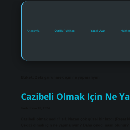
Anasayfa
Gizlilik Politikası
Yasal Uyarı
Hakkı
Etiket:
Zeki görünmek için ne yapmalıyım
Cazibeli Olmak Için Ne Y
Tarih: Ekim 18, 2024
Cazibeli olmak nedir? sıf. Nazan çok güzel bir kızdı (Reşat N. 
Çekici olmak için ne yapmalıyım? Daha çekici nasıl olunur?