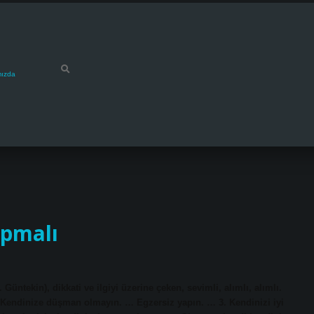
mızda
apmalı
Güntekin), dikkati ve ilgiyi üzerine çeken, sevimli, alımlı, alımlı.
 Kendinize düşman olmayın. … Egzersiz yapın. … 3. Kendinizi iyi