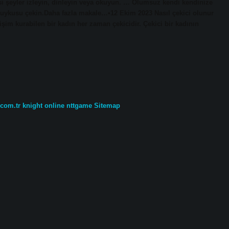
ksi şeyler izleyin, dinleyin veya okuyun. … Olumsuz kendi kendinize
e uykusu çekin.Daha fazla makale…•12 Ekim 2023 Nasıl çekici olunur
tişim kurabilen bir kadın her zaman çekicidir. Çekici bir kadının
.com.tr
knight online
nttgame
Sitemap