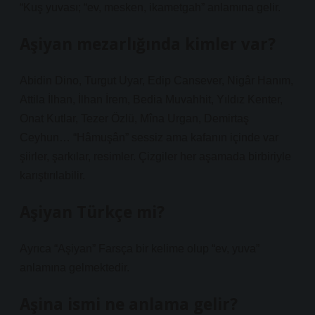
“Kuş yuvası; “ev, mesken, ikametgah” anlamına gelir.
Aşiyan mezarlığında kimler var?
Abidin Dino, Turgut Uyar, Edip Cansever, Nigâr Hanım,
Attila İlhan, İlhan İrem, Bedia Muvahhit, Yıldız Kenter,
Onat Kutlar, Tezer Özlü, Mîna Urgan, Demirtaş
Ceyhun… “Hâmuşân” sessiz ama kafanın içinde var
şiirler, şarkılar, resimler. Çizgiler her aşamada birbiriyle
karıştırılabilir.
Aşiyan Türkçe mi?
Ayrıca “Aşiyan” Farsça bir kelime olup “ev, yuva”
anlamına gelmektedir.
Aşina ismi ne anlama gelir?