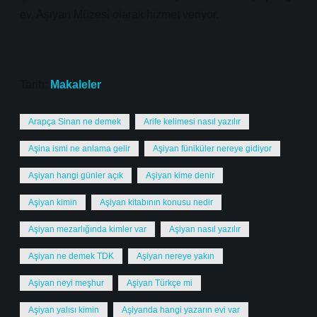
ev, Aşiyan Müzesi olarak hizmet veriyor.
Tarih:
Makaleler
Arapça Sinan ne demek
Arife kelimesi nasıl yazılır
Aşina ismi ne anlama gelir
Aşiyan füniküler nereye gidiyor
Aşiyan hangi günler açık
Aşiyan kime denir
Aşiyan kimin
Aşiyan kitabının konusu nedir
Aşiyan mezarlığında kimler var
Aşiyan nasıl yazılır
Aşiyan ne demek TDK
Aşiyan nereye yakın
Aşiyan neyi meşhur
Aşiyan Türkçe mi
Aşiyan yalısı kimin
Aşiyanda hangi yazarın evi var