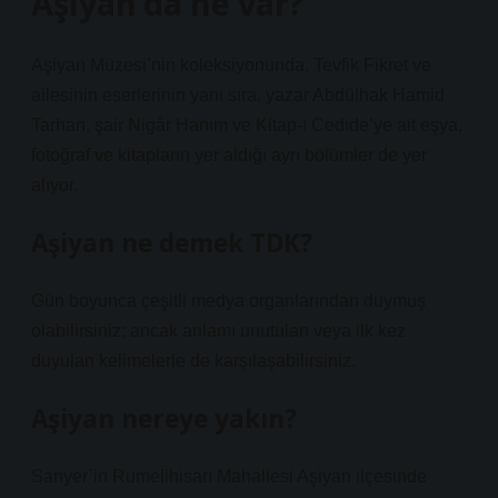
Aşiyan’da ne var?
Aşiyan Müzesi’nin koleksiyonunda, Tevfik Fikret ve
ailesinin eserlerinin yanı sıra, yazar Abdülhak Hamid
Tarhan, şair Nigâr Hanım ve Kitap-ı Cedide’ye ait eşya,
fotoğraf ve kitapların yer aldığı ayrı bölümler de yer
alıyor.
Aşiyan ne demek TDK?
Gün boyunca çeşitli medya organlarından duymuş
olabilirsiniz; ancak anlamı unutulan veya ilk kez
duyulan kelimelerle de karşılaşabilirsiniz.
Aşiyan nereye yakın?
Sarıyer’in Rumelihisarı Mahallesi Aşiyan ilçesinde