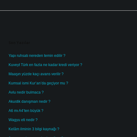
Sidebar
Son Yazılar
Yapı ruhsatı nereden temin edilir ?
Kuveyt Türk en fazla ne kadar kredi veriyor ?
Maaşın yüzde kaçı avans verilir ?
Kumsal ismi Kur’an’da geçiyor mu ?
Avlu nedir bulmaca ?
Akustik danışman nedir ?
A6 mı A4’ten büyük ?
Wagyu eti nedir ?
Kelâm ilminin 3 bilgi kaynağı ?