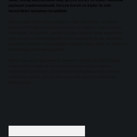
haber niteliği taşımamakta olup, gerçek kurum ve kişiler hakkında
paylaşım yapılmamaktadır. Gerçek kurum ve kişiler ile isim
benzerlikleri tamamen tesadüfidir.
Sitemiz, 5651 Sayılı Kanun gereğince Bilgi Teknolojileri ve İletişim
Kurumu (BTK) tarafından onaylanmış bir Yer Sağlayıcı olarak hizmet
vermektedir. Bu nedenle, sitedeki içerikleri proaktif olarak denetleme
veya araştırma yükümlülüğümüz bulunmamaktadır. Ancak, üyelerimiz
yazdıkları içeriklerin sorumluluğunu taşımakta olup, siteye üye olarak bu
sorumluluğu kabul etmiş sayılırlar.
Sitemiz, kar amacı gütmeyen ve tamamen ücretsiz bir bilgi paylaşım
platformudur. Hukuka ve yasal düzenlemelere aykırı olduğunu
düşündüğünüz içerikleri,
backlinkpanelicomtr@gmail.com
adresine
bildirmeniz halinde, ilgili içerikler yasal süre içerisinde sitemizden
kaldırılacaktır.
Arama