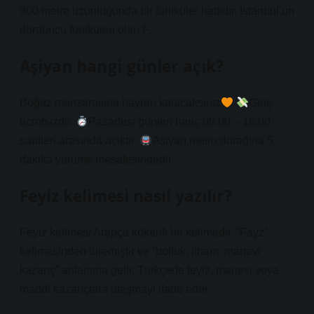
800 metre uzunluğunda bir füniküler hattıdır. İstanbul’un
dördüncü füniküleri olan F.
Aşiyan hangi günler açık?
Boğaz manzarasına hayran kalacaksınız
Giriş
ücretsizdir.
Pazartesi günleri hariç 09:00 – 16:00
saatleri arasında açıktır.
Aşiyan metro durağına 5
dakika yürüme mesafesindedir.
Feyiz kelimesi nasıl yazılır?
Feyiz kelimesi Arapça kökenli bir kelimedir. “Fayz”
kelimesinden türemiştir ve “bolluk, ilham, manevi
kazanç” anlamına gelir. Türkçede feyiz, manevi veya
maddi kazançlara ulaşmayı ifade eder.