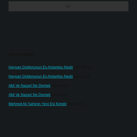
Son yorumlar
Hayvan Doktorunun Eş Anlamlısı Nedir
için
admin
Hayvan Doktorunun Eş Anlamlısı Nedir
için
Kartal
Akli Ve Nazari Ne Demek
için
admin
Akli Ve Nazari Ne Demek
için
Sadık
Mehmet Ali Şahinin Yeni Eşi Kimdir
için
admin