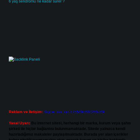
6 yaş sendromu ne kadar sürer ?
Reklam ve İletişim:
Skype: live:.cid.575569c608265c69
Yasal Uyarı:
Bu internet sitesi, herhangi bir marka, kurum veya şahıs
şirketi ile hiçbir bağlantısı bulunmamaktadır. Sitede yalnızca kendi
hazırladığımız makaleler paylaşılmaktadır. Burada yer alan içerikler