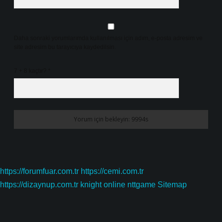
Daha sonraki yorumlarımda kullanılması için adım, e-posta adresim ve
site adresim bu tarayıcıya kaydedilsin.
7 + 8 kaçtır?
*
https://forumfuar.com.tr
https://cemi.com.tr
https://dizaynup.com.tr
knight online
nttgame
Sitemap