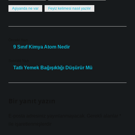
Aşiyanda ne var
Feyiz kelimesi nasıl yazılır
Önceki Yazı
9 Sınıf Kimya Atom Nedir
Sonraki Yazı
Tatlı Yemek Bağışıklığı Düşürür Mü
Bir yanıt yazın
E-posta adresiniz yayınlanmayacak.
Gerekli alanlar
*
ile işaretlenmişlerdir