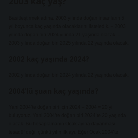
2003 kaç yaş?
Basitleştirmek adına, 2003 yılında doğan insanların 5
yıl boyunca kaç yaşında olacaklarını listeledik. – 2003
yılında doğan biri 2024 yılında 21 yaşında olacak. –
2003 yılında doğan biri 2025 yılında 22 yaşında olacak.
2002 kaç yaşında 2024?
2002 yılında doğan biri 2024 yılında 22 yaşında olacak.
2004’lü şuan kaç yaşında?
Yani 2004’te doğan biri için 2024 – 2004 = 20’yi
buluyoruz. Yani 2004’te doğan biri 2024’te 20 yaşında
olacak. Bu hesaplamanın Ocak ayına dayanması
tesadüf değil çünkü yılın ilk ayı. Eğer Ocak 2004’te