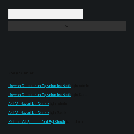
Arama
Son yorumlar
Hayvan Doktorunun Eş Anlamlısı Nedir
için
admin
Hayvan Doktorunun Eş Anlamlısı Nedir
için
Kartal
Akli Ve Nazari Ne Demek
için
admin
Akli Ve Nazari Ne Demek
için
Sadık
Mehmet Ali Şahinin Yeni Eşi Kimdir
için
admin