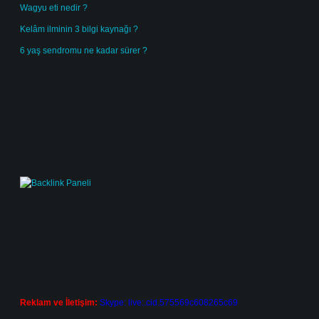
Wagyu eti nedir ?
Kelâm ilminin 3 bilgi kaynağı ?
6 yaş sendromu ne kadar sürer ?
Reklam ve İletişim:
Skype: live:.cid.575569c608265c69