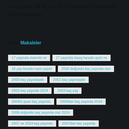
4 yaş grubu (48-60 ay) | ADYÜ Adıyaman Üniversitesi
Eğitim Anaokulu.
Tarih:
Makaleler
17 yaşında evlenilir mi
17 yaşında maaş hesabı açılır mı
18 yaş hesabı nasıl yapılır
2000 doğumlu kaç yaşında olur
2000 kaç yaşındaydı
2001 kaç yaşındaydı
2002 kaç yaşında 2024
2003 kaç yaş
2004lü şuan kaç yaşında
2005liler kaç yaşında 2024
2006 doğumlu kaç yaşında olur 2024
2007 ve 2024 kaç yaşında
2007liler kaç yaşında