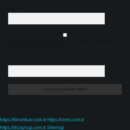
Web Sitesi
Daha sonraki yorumlarımda kullanılması için adım, e-posta adresim ve
site adresim bu tarayıcıya kaydedilsin.
5 + 3 kaçtır?
*
https://forumfuar.com.tr
https://cemi.com.tr
https://dizaynup.com.tr
Sitemap