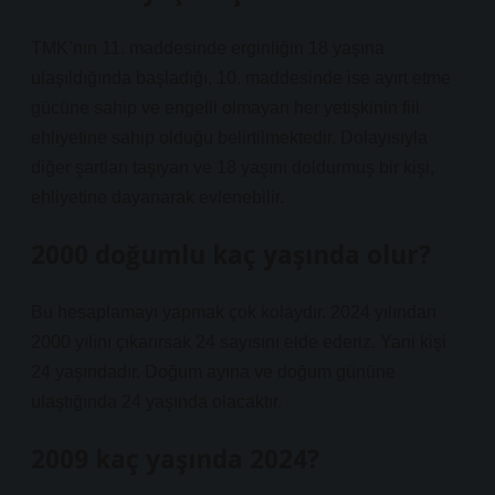
TMK’nın 11. maddesinde erginliğin 18 yaşına
ulaşıldığında başladığı, 10. maddesinde ise ayırt etme
gücüne sahip ve engelli olmayan her yetişkinin fiil
ehliyetine sahip olduğu belirtilmektedir. Dolayısıyla
diğer şartları taşıyan ve 18 yaşını doldurmuş bir kişi,
ehliyetine dayanarak evlenebilir.
2000 doğumlu kaç yaşında olur?
Bu hesaplamayı yapmak çok kolaydır. 2024 yılından
2000 yılını çıkarırsak 24 sayısını elde ederiz. Yani kişi
24 yaşındadır. Doğum ayına ve doğum gününe
ulaştığında 24 yaşında olacaktır.
2009 kaç yaşında 2024?