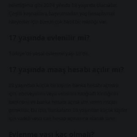
belirttiğimiz gibi 2024 yılında 18 yaşında olacaklar.
Çeşitli kaynaklara başvurmadan yaş hesaplamak
isteyenler için bunun çok basit bir mantığı var.
17 yaşında evlenilir mi?
Türkiye’de yasal evlenme yaşı 18’dir.
17 yaşında maaş hesabı açılır mı?
18 yaşından küçük bir kişinin banka hesabı açması
için, ebeveyninin veya velisinin fotoğraflı kimliğinin
fotokopisi ve banka hesabı açma izni veren imzası
gereklidir. Bu izin, bankaların 18 yaşından küçük kişiler
için vadeli veya cari hesap açmasına olanak tanır.
Evlenme yaşı kaç olmalı?