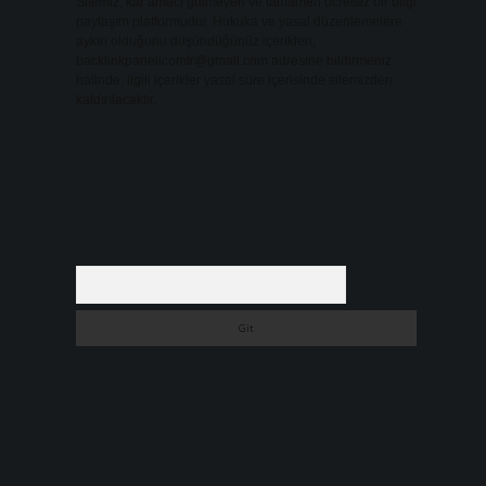
Sitemiz, kar amacı gütmeyen ve tamamen ücretsiz bir bilgi
paylaşım platformudur. Hukuka ve yasal düzenlemelere
aykırı olduğunu düşündüğünüz içerikleri,
backlinkpanelicomtr@gmail.com
adresine bildirmeniz
halinde, ilgili içerikler yasal süre içerisinde sitemizden
kaldırılacaktır.
Arama