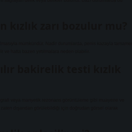
ını sağlayan delik veya delikler bulunur. Bazı durumlarda bu
 kızlık zarı bozulur mu?
sokulmasıyla mümkündür. Nadir durumlarda, penis kazayla tamame
ilir ve hatta bazen yırtılmalara neden olabilir.
ır bakirelik testi kızlık
 tomografi veya manyetik rezonans görüntüleme gibi muayene ve
a zaten dışarıdan görülebildiği için doğrudan görsel olarak