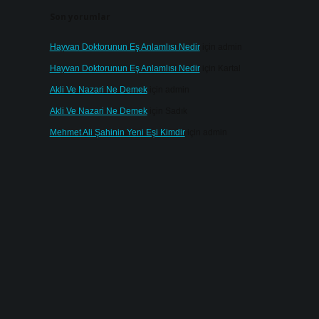
Son yorumlar
Hayvan Doktorunun Eş Anlamlısı Nedir
için
admin
Hayvan Doktorunun Eş Anlamlısı Nedir
için
Kartal
Akli Ve Nazari Ne Demek
için
admin
Akli Ve Nazari Ne Demek
için
Sadık
Mehmet Ali Şahinin Yeni Eşi Kimdir
için
admin