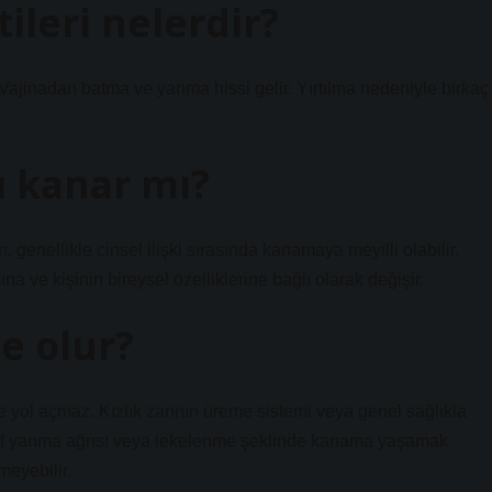
tileri nelerdir?
ar: Vajinadan batma ve yanma hissi gelir. Yırtılma nedeniyle birkaç
rı kanar mı?
rı, genellikle cinsel ilişki sırasında kanamaya meyilli olabilir.
 ve kişinin bireysel özelliklerine bağlı olarak değişir.
e olur?
iğe yol açmaz. Kızlık zarının üreme sistemi veya genel sağlıkla
a hafif yanma ağrısı veya lekelenme şeklinde kanama yaşamak
eyebilir.