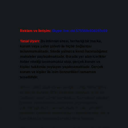
Reklam ve İletişim:
Skype: live:.cid.575569c608265c69
Yasal Uyarı:
Bu internet sitesi, herhangi bir marka,
kurum veya şahıs şirketi ile hiçbir bağlantısı
bulunmamaktadır. Sitede yalnızca kendi hazırladığımız
makaleler paylaşılmaktadır. Burada yer alan içerikler
haber niteliği taşımamakta olup, gerçek kurum ve
kişiler hakkında paylaşım yapılmamaktadır. Gerçek
kurum ve kişiler ile isim benzerlikleri tamamen
tesadüfidir.
Sitemiz, 5651 Sayılı Kanun gereğince Bilgi Teknolojileri
ve İletişim Kurumu (BTK) tarafından onaylanmış bir Yer
Sağlayıcı olarak hizmet vermektedir. Bu nedenle, sitedeki
içerikleri proaktif olarak denetleme veya araştırma
yükümlülüğümüz bulunmamaktadır. Ancak, üyelerimiz
r
yazdıkları içeriklerin sorumluluğunu taşımakta olup, siteye
üye olarak bu sorumluluğu kabul etmiş sayılırlar.