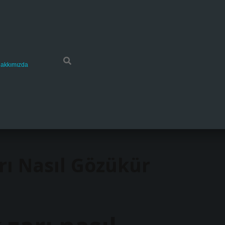
akkımızda
rı Nasıl Gözükür