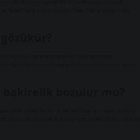
ktan sonraki ilk kanama genellikle bir yaralanmanın en açık
 ve hasarlı kızlık zarının sonraki cinsel ilişki sırasında tekrar
l gözükür?
işse, kızlık zarı genellikle tamamen hasar görmüştür.
eki sağlıklı dokuda morluklar görülür. İyileşmişlerdir ve yaralar
e bakirelik bozulur mu?
(genellikle birkaç damla). Kızlık zarı hasar görmüşse anatomik
rtık tabana ulaşmamıştır. Kızlık zarı yırtıldığında tabana kadar bi