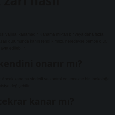
 zarı nasıl
lirtisi vajinal kanamadır. Kanama miktarı bir veya daha fazla
hasarı durumunda kanın rengi kırmızı, neredeyse pembe olur.
rt edilebilir.
 kendini onarır mı?
eşir. Ancak kanama şiddetli ve kontrol edilemezse bir jinekoloğa
işiye değişebilir.
 tekrar kanar mı?