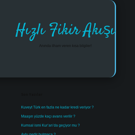
Hızlı Fikir Akışı
Anında ilham veren kısa bilgiler!
Sidebar
https://w
Son Yazılar
Kuveyt Türk en fazla ne kadar kredi veriyor ?
Maaşın yüzde kaçı avans verilir ?
Kumsal ismi Kur’an’da geçiyor mu ?
Avlu nedir bulmaca ?