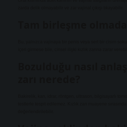
Orta kısmında adet kanının ve vajinal salgıların drenaj
zarda delik olmayabilir ve zar vajinal çıkışı tıkayabilir.
Tam birleşme olmadan
Bu, yalnızca vajinaya bir penis veya sert bir cisim 
içeri girmese bile, cinsel ilişki kızlık zarına zarar vereb
Bozulduğu nasıl anlaşıl
zarı nerede?
Bakirelik, kan, idrar, röntgen, ultrason, bilgisayarlı
testlerle tespit edilemez. Kızlık zarı muayene sırasınd
değerlendirilebilir.