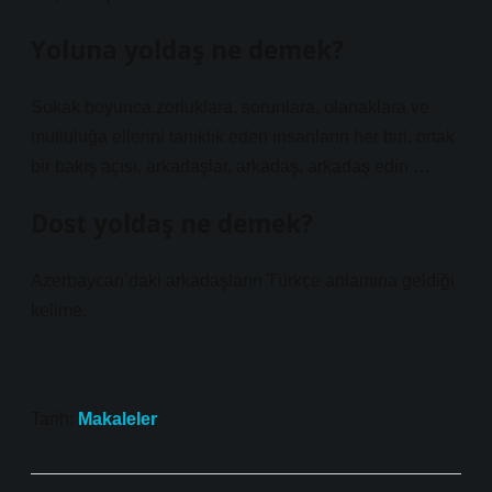
Yoluna yoldaş ne demek?
Sokak boyunca zorluklara, sorunlara, olanaklara ve
mutluluğa ellerini tanıklık eden insanların her biri, ortak
bir bakış açısı, arkadaşlar, arkadaş, arkadaş edin …
Dost yoldaş ne demek?
Azerbaycan’daki arkadaşların Türkçe anlamına geldiği
kelime.
Tarih:
Makaleler