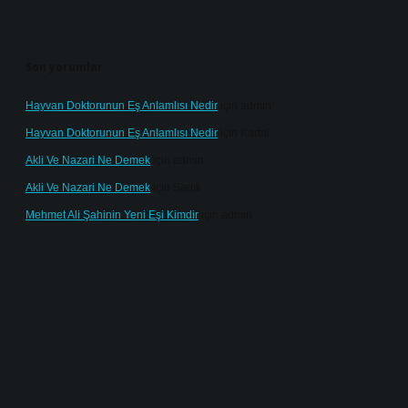
Son yorumlar
Hayvan Doktorunun Eş Anlamlısı Nedir
için
admin
Hayvan Doktorunun Eş Anlamlısı Nedir
için
Kartal
Akli Ve Nazari Ne Demek
için
admin
Akli Ve Nazari Ne Demek
için
Sadık
Mehmet Ali Şahinin Yeni Eşi Kimdir
için
admin