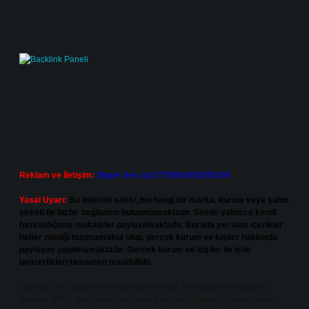
Reklam ve İletişim:
Skype: live:.cid.575569c608265c69
Yasal Uyarı:
Bu internet sitesi, herhangi bir marka, kurum veya şahıs
şirketi ile hiçbir bağlantısı bulunmamaktadır. Sitede yalnızca kendi
hazırladığımız makaleler paylaşılmaktadır. Burada yer alan içerikler
haber niteliği taşımamakta olup, gerçek kurum ve kişiler hakkında
paylaşım yapılmamaktadır. Gerçek kurum ve kişiler ile isim
benzerlikleri tamamen tesadüfidir.
Sitemiz, 5651 Sayılı Kanun gereğince Bilgi Teknolojileri ve İletişim
Kurumu (BTK) tarafından onaylanmış bir Yer Sağlayıcı olarak hizmet