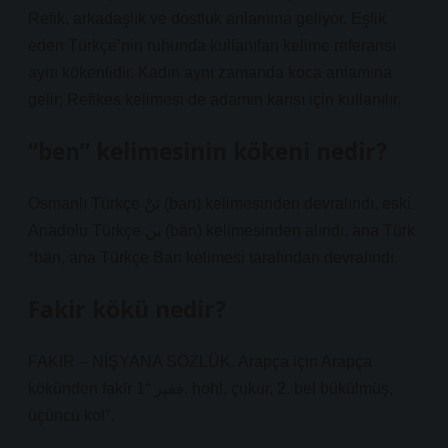
Refik, arkadaşlık ve dostluk anlamına geliyor. Eşlik
eden Türkçe’nin ruhunda kullanılan kelime referansı
aynı kökenlidir. Kadın aynı zamanda koca anlamına
gelir; Refikes kelimesi de adamın karısı için kullanılır.
“ben” kelimesinin kökeni nedir?
Osmanlı Türkçe بَنْ (ban) kelimesinden devralındı, eski
Anadolu Türkçe بن (bän) kelimesinden alındı, ana Türk
*bän, ana Türkçe Ban kelimesi tarafından devralındı.
Fakir kökü nedir?
FAKIR – NİŞYANA SÖZLÜK. Arapça için Arapça
kökünden faḳīr فقير “1. hohl, çukur, 2. bel bükülmüş,
üçüncü kol”.