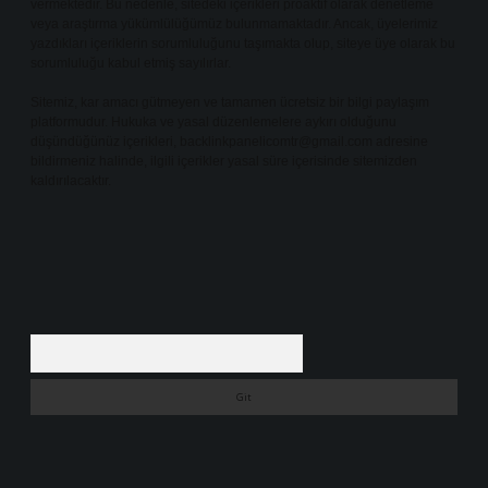
vermektedir. Bu nedenle, sitedeki içerikleri proaktif olarak denetleme
veya araştırma yükümlülüğümüz bulunmamaktadır. Ancak, üyelerimiz
yazdıkları içeriklerin sorumluluğunu taşımakta olup, siteye üye olarak bu
sorumluluğu kabul etmiş sayılırlar.
Sitemiz, kar amacı gütmeyen ve tamamen ücretsiz bir bilgi paylaşım
platformudur. Hukuka ve yasal düzenlemelere aykırı olduğunu
düşündüğünüz içerikleri,
backlinkpanelicomtr@gmail.com
adresine
bildirmeniz halinde, ilgili içerikler yasal süre içerisinde sitemizden
kaldırılacaktır.
Arama