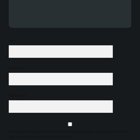
İsim*
E-Posta*
Web Sitesi
Daha sonraki yorumlarımda kullanılması için adım, e-posta adresim ve
site adresim bu tarayıcıya kaydedilsin.