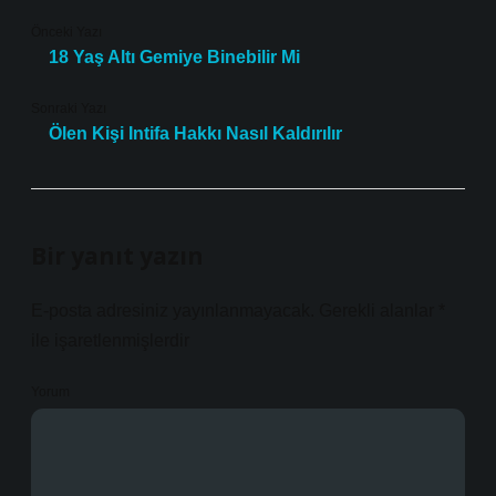
Önceki Yazı
18 Yaş Altı Gemiye Binebilir Mi
Sonraki Yazı
Ölen Kişi Intifa Hakkı Nasıl Kaldırılır
Bir yanıt yazın
E-posta adresiniz yayınlanmayacak.
Gerekli alanlar
*
ile işaretlenmişlerdir
Yorum