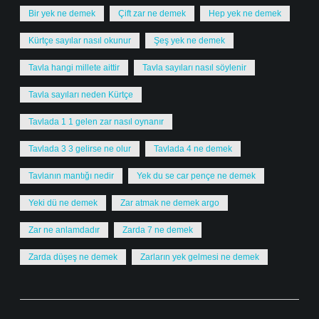
Bir yek ne demek
Çift zar ne demek
Hep yek ne demek
Kürtçe sayılar nasıl okunur
Şeş yek ne demek
Tavla hangi millete aittir
Tavla sayıları nasıl söylenir
Tavla sayıları neden Kürtçe
Tavlada 1 1 gelen zar nasıl oynanır
Tavlada 3 3 gelirse ne olur
Tavlada 4 ne demek
Tavlanın mantığı nedir
Yek du se car pençe ne demek
Yeki dü ne demek
Zar atmak ne demek argo
Zar ne anlamdadır
Zarda 7 ne demek
Zarda düşeş ne demek
Zarların yek gelmesi ne demek