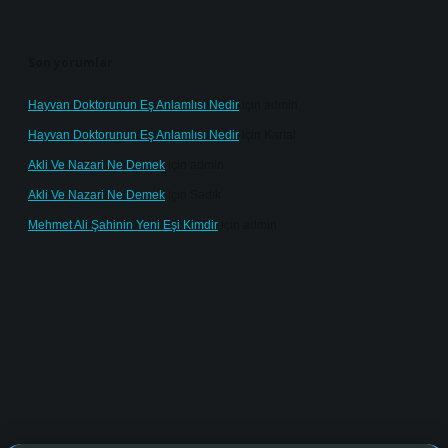
Son yorumlar
Hayvan Doktorunun Eş Anlamlısı Nedir
için
admin
Hayvan Doktorunun Eş Anlamlısı Nedir
için
Kartal
Akli Ve Nazari Ne Demek
için
admin
Akli Ve Nazari Ne Demek
için
Sadık
Mehmet Ali Şahinin Yeni Eşi Kimdir
için
admin
ine/