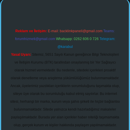
Reklam ve İletişim:
E-mail:
backlinkpaneli@gmail.com
Teams:
forumhizmeti@gmail.com
Whatsapp: 0262 606 0 726
Telegram:
@karabul
Yasal Uyarı:
Sitemiz, 5651 Sayılı Kanun gereğince Bilgi Teknolojileri
ve İletişim Kurumu (BTK) tarafından onaylanmış bir Yer Sağlayıcı
olarak hizmet vermektedir. Bu nedenle, sitedeki içerikleri proaktif
olarak denetleme veya araştırma yükümlülüğümüz bulunmamaktadır.
Ancak, üyelerimiz yazdıkları içeriklerin sorumluluğunu taşımakta olup,
siteye üye olarak bu sorumluluğu kabul etmiş sayılırlar. Bu internet
sitesi, herhangi bir marka, kurum veya şahıs şirketi ile hiçbir bağlantısı
bulunmamaktadır. Sitede yalnızca kendi hazırladığımız makaleler
paylaşılmaktadır. Burada yer alan içerikler haber niteliği taşımamakta
olup, gerçek kurum ve kişiler hakkında paylaşım yapılmamaktadır.