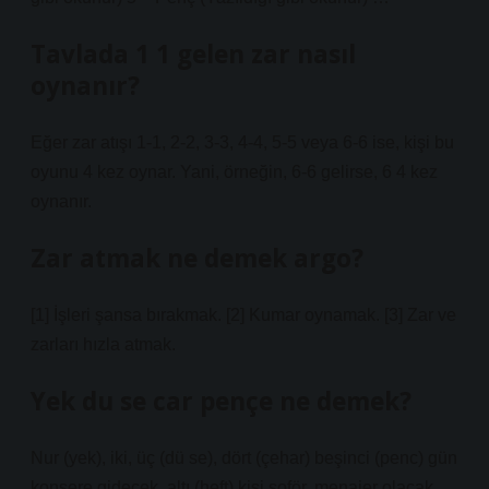
Tavlada 1 1 gelen zar nasıl
oynanır?
Eğer zar atışı 1-1, 2-2, 3-3, 4-4, 5-5 veya 6-6 ise, kişi bu
oyunu 4 kez oynar. Yani, örneğin, 6-6 gelirse, 6 4 kez
oynanır.
Zar atmak ne demek argo?
[1] İşleri şansa bırakmak. [2] Kumar oynamak. [3] Zar ve
zarları hızla atmak.
Yek du se car pençe ne demek?
Nur (yek), iki, üç (dü se), dört (çehar) beşinci (penc) gün
konsere gidecek, altı (heft) kişi şoför, menajer olacak,