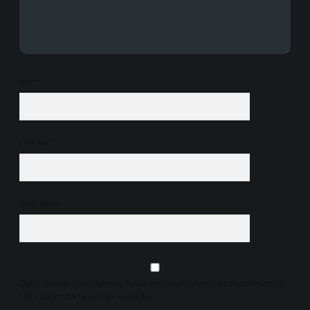
İsim*
E-Posta*
Web Sitesi
Daha sonraki yorumlarımda kullanılması için adım, e-posta adresim ve
site adresim bu tarayıcıya kaydedilsin.