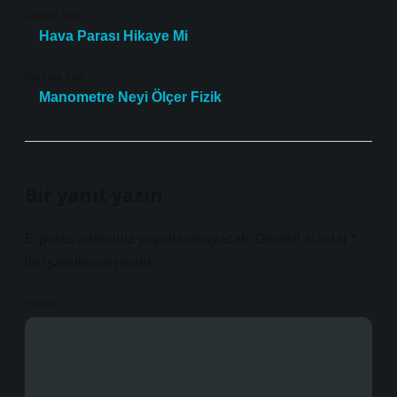
Önceki Yazı
Hava Parası Hikaye Mi
Sonraki Yazı
Manometre Neyi Ölçer Fizik
Bir yanıt yazın
E-posta adresiniz yayınlanmayacak.
Gerekli alanlar
*
ile işaretlenmişlerdir
Yorum