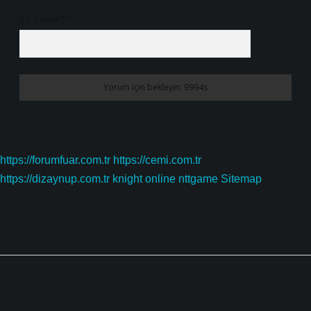
6 + 2 kaçtır?
*
https://forumfuar.com.tr
https://cemi.com.tr
https://dizaynup.com.tr
knight online
nttgame
Sitemap
Sidebar