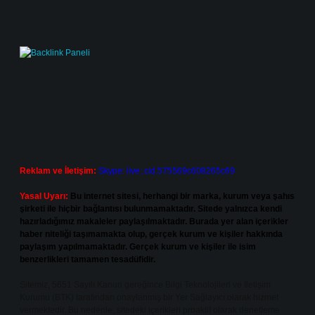
Reklam ve İletişim:
Skype: live:.cid.575569c608265c69
Yasal Uyarı:
Bu internet sitesi, herhangi bir marka, kurum veya şahıs
şirketi ile hiçbir bağlantısı bulunmamaktadır. Sitede yalnızca kendi
hazırladığımız makaleler paylaşılmaktadır. Burada yer alan içerikler
haber niteliği taşımamakta olup, gerçek kurum ve kişiler hakkında
paylaşım yapılmamaktadır. Gerçek kurum ve kişiler ile isim
benzerlikleri tamamen tesadüfidir.
Sitemiz, 5651 Sayılı Kanun gereğince Bilgi Teknolojileri ve İletişim
Kurumu (BTK) tarafından onaylanmış bir Yer Sağlayıcı olarak hizmet
vermektedir. Bu nedenle, sitedeki içerikleri proaktif olarak denetleme