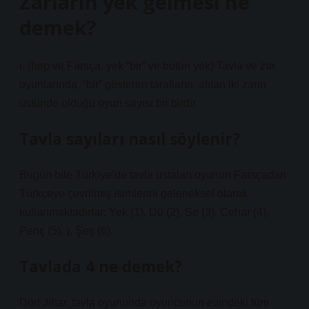
Zarların yek gelmesi ne
demek?
i. (hep ve Farsça. yek “bir” ve bütün yek) Tavla ve zar
oyunlarında, “bir” gösteren tarafların, atılan iki zarın
üstünde olduğu oyun sayısı bir birdir.
Tavla sayıları nasıl söylenir?
Bugün bile Türkiye’de tavla ustaları oyunun Farsçadan
Türkçeye çevrilmiş isimlerini geleneksel olarak
kullanmaktadırlar: Yek (1), Dü (2), Se (3), Cehar (4),
Penç (5). ), Şeş (6).
Tavlada 4 ne demek?
Dört Jihar, tavla oyununda oyuncunun evindeki tüm