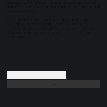
veya araştırma yükümlülüğümüz bulunmamaktadır. Ancak, üyelerimiz
yazdıkları içeriklerin sorumluluğunu taşımakta olup, siteye üye olarak bu
sorumluluğu kabul etmiş sayılırlar.
Sitemiz, kar amacı gütmeyen ve tamamen ücretsiz bir bilgi paylaşım
platformudur. Hukuka ve yasal düzenlemelere aykırı olduğunu
düşündüğünüz içerikleri,
backlinkpanelicomtr@gmail.com
adresine
bildirmeniz halinde, ilgili içerikler yasal süre içerisinde sitemizden
kaldırılacaktır.
Arama