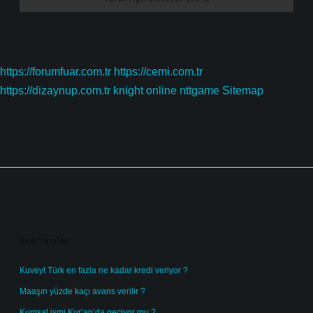
https://forumfuar.com.tr
https://cemi.com.tr
https://dizaynup.com.tr
knight online
nttgame
Sitemap
Sidebar
Son Yazılar
Kuveyt Türk en fazla ne kadar kredi veriyor ?
Maaşın yüzde kaçı avans verilir ?
Kumsal ismi Kur’an’da geçiyor mu ?