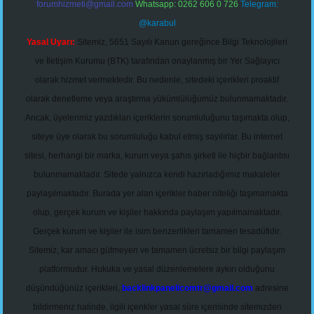
forumhizmeti@gmail.com
Whatsapp: 0262 606 0 726
Telegram:
@karabul
Yasal Uyarı:
Sitemiz, 5651 Sayılı Kanun gereğince Bilgi Teknolojileri
ve İletişim Kurumu (BTK) tarafından onaylanmış bir Yer Sağlayıcı
olarak hizmet vermektedir. Bu nedenle, sitedeki içerikleri proaktif
olarak denetleme veya araştırma yükümlülüğümüz bulunmamaktadır.
Ancak, üyelerimiz yazdıkları içeriklerin sorumluluğunu taşımakta olup,
siteye üye olarak bu sorumluluğu kabul etmiş sayılırlar. Bu internet
sitesi, herhangi bir marka, kurum veya şahıs şirketi ile hiçbir bağlantısı
bulunmamaktadır. Sitede yalnızca kendi hazırladığımız makaleler
paylaşılmaktadır. Burada yer alan içerikler haber niteliği taşımamakta
olup, gerçek kurum ve kişiler hakkında paylaşım yapılmamaktadır.
Gerçek kurum ve kişiler ile isim benzerlikleri tamamen tesadüfidir.
Sitemiz, kar amacı gütmeyen ve tamamen ücretsiz bir bilgi paylaşım
platformudur. Hukuka ve yasal düzenlemelere aykırı olduğunu
düşündüğünüz içerikleri,
backlinkpanelicomtr@gmail.com
adresine
bildirmeniz halinde, ilgili içerikler yasal süre içerisinde sitemizden