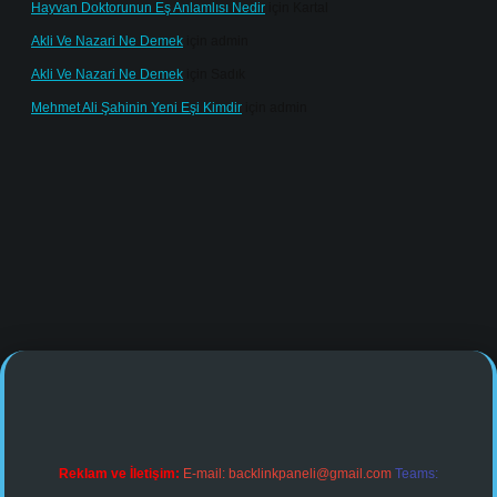
Hayvan Doktorunun Eş Anlamlısı Nedir
için
Kartal
Akli Ve Nazari Ne Demek
için
admin
Akli Ve Nazari Ne Demek
için
Sadık
Mehmet Ali Şahinin Yeni Eşi Kimdir
için
admin
ine/
Reklam ve İletişim:
E-mail:
backlinkpaneli@gmail.com
Teams: