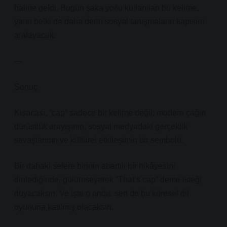
haline geldi. Bugün şaka yollu kullanılan bu kelime,
yarın belki de daha derin sosyal tartışmaların kapısını
aralayacak.
—
Sonuç
Kısacası, “cap” sadece bir kelime değil; modern çağın
dürüstlük arayışının, sosyal medyadaki gerçeklik
savaşlarının ve kültürel etkileşimin bir sembolü.
Bir dahaki sefere birinin abartılı bir hikâyesini
dinlediğinde, gülümseyerek “That’s cap” deme isteği
duyacaksın. Ve işte o anda, sen de bu küresel dil
oyununa katılmış olacaksın.