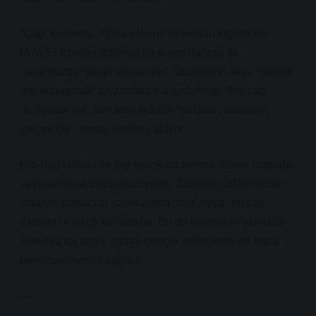
“Cap” kelimesi, Afrika kökenli Amerikan İngilizcesi
(AAVE) içinden doğmuş bir slang ifadesi. İlk
zamanlarda “yalan söylemek”, “abartmak” veya “gerçek
dışı konuşmak” anlamında kullanılıyordu. “No cap”
dediğinde ise, tam tersi şekilde “şakasız, abartısız,
gerçek bu” mesajı verilmiş oluyor.
Hip-hop kültürü ve rap müzik bu terimin dünya çapında
yayılmasında büyük rol oynadı. Özellikle 2010’lardan
itibaren sanatçılar şarkılarında “cap” veya “no cap”
ifadelerini sıkça kullandılar. Bu da kelimenin yalnızca
Amerika’da değil, global gençlik kültüründe de hızla
benimsenmesini sağladı.
—