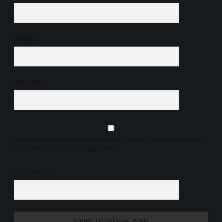
E-Posta*
Web Sitesi
Daha sonraki yorumlarımda kullanılması için adım, e-posta adresim ve
site adresim bu tarayıcıya kaydedilsin.
9 - 5 kaçtır?
*