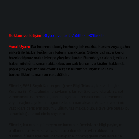
Reklam ve İletişim:
Skype: live:.cid.575569c608265c69
Yasal Uyarı:
Bu internet sitesi, herhangi bir marka, kurum veya şahıs
şirketi ile hiçbir bağlantısı bulunmamaktadır. Sitede yalnızca kendi
hazırladığımız makaleler paylaşılmaktadır. Burada yer alan içerikler
haber niteliği taşımamakta olup, gerçek kurum ve kişiler hakkında
paylaşım yapılmamaktadır. Gerçek kurum ve kişiler ile isim
benzerlikleri tamamen tesadüfidir.
Sitemiz, 5651 Sayılı Kanun gereğince Bilgi Teknolojileri ve İletişim
Kurumu (BTK) tarafından onaylanmış bir Yer Sağlayıcı olarak hizmet
vermektedir. Bu nedenle, sitedeki içerikleri proaktif olarak denetleme
veya araştırma yükümlülüğümüz bulunmamaktadır. Ancak, üyelerimiz
yazdıkları içeriklerin sorumluluğunu taşımakta olup, siteye üye olarak bu
sorumluluğu kabul etmiş sayılırlar.
Sitemiz, kar amacı gütmeyen ve tamamen ücretsiz bir bilgi paylaşım
platformudur. Hukuka ve yasal düzenlemelere aykırı olduğunu
düşündüğünüz içerikleri,
backlinkpanelicomtr@gmail.com
adresine