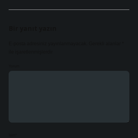
Bir yanıt yazın
E-posta adresiniz yayınlanmayacak.
Gerekli alanlar
*
ile işaretlenmişlerdir
Yorum
İsim*