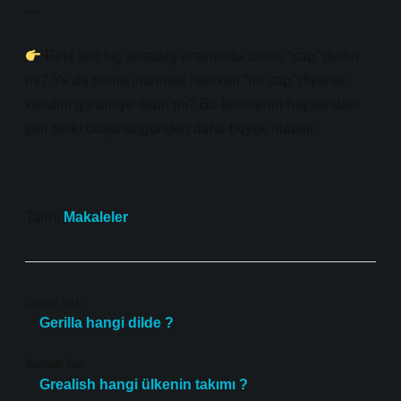
—
Peki sen hiç arkadaş ortamında birine “cap” dedin
mi? Ya da birine inanmak isterken “no cap” diyerek
kendini garantiye aldın mı? Bu kelimenin hayatındaki
yeri belki düşündüğünden daha büyük olabilir.
Tarih:
Makaleler
Önceki Yazı
Gerilla hangi dilde ?
Sonraki Yazı
Grealish hangi ülkenin takımı ?