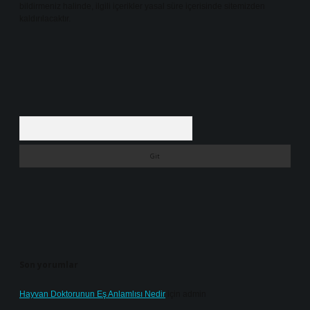
bildirmeniz halinde, ilgili içerikler yasal süre içerisinde sitemizden
kaldırılacaktır.
Arama
Son yorumlar
Hayvan Doktorunun Eş Anlamlısı Nedir
için
admin