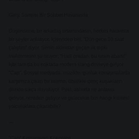
Giriş: Samimi Bir Sohbet Havasında
Düşünsene, bir arkadaş ortamındasın, herkes hararetle
bir şeyler anlatıyor. İçlerinden biri, “Dün gece 10 saat
çalıştım” diyor. Senin aklından geçen ilk tepki
muhtemelen şu oluyor: “Hadi oradan, bu kesin abartı!”
İşte tam da bu noktada modern slang devreye giriyor:
“Cap”. Sosyal medyada, müzikte, günlük konuşmalarda
karşımıza çıkan bu kelime, özellikle genç kuşakların
dilinde sıkça duyuluyor. Peki, aslında ne anlama
geliyor, nereden geliyor ve gelecekte bizi hangi kültürel
yolculuklara çıkarabilir?
—
“Cap” Kelimesinin Kökenleri