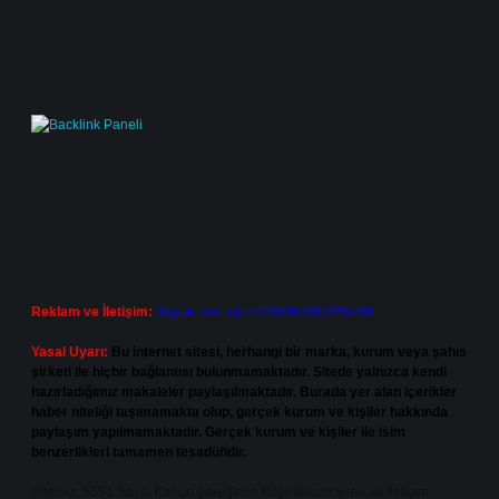
Reklam ve İletişim:
Skype: live:.cid.575569c608265c69
Yasal Uyarı:
Bu internet sitesi, herhangi bir marka, kurum veya şahıs
şirketi ile hiçbir bağlantısı bulunmamaktadır. Sitede yalnızca kendi
hazırladığımız makaleler paylaşılmaktadır. Burada yer alan içerikler
haber niteliği taşımamakta olup, gerçek kurum ve kişiler hakkında
paylaşım yapılmamaktadır. Gerçek kurum ve kişiler ile isim
benzerlikleri tamamen tesadüfidir.
Sitemiz, 5651 Sayılı Kanun gereğince Bilgi Teknolojileri ve İletişim