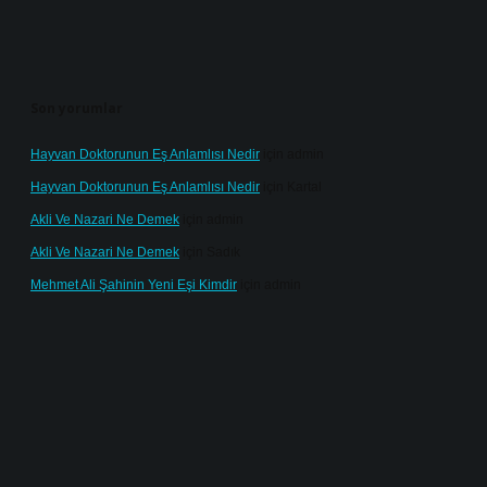
Son yorumlar
Hayvan Doktorunun Eş Anlamlısı Nedir
için
admin
Hayvan Doktorunun Eş Anlamlısı Nedir
için
Kartal
Akli Ve Nazari Ne Demek
için
admin
Akli Ve Nazari Ne Demek
için
Sadık
Mehmet Ali Şahinin Yeni Eşi Kimdir
için
admin