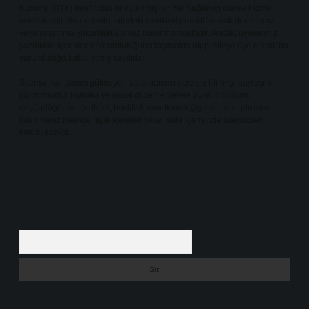
Kurumu (BTK) tarafından onaylanmış bir Yer Sağlayıcı olarak hizmet
vermektedir. Bu nedenle, sitedeki içerikleri proaktif olarak denetleme
veya araştırma yükümlülüğümüz bulunmamaktadır. Ancak, üyelerimiz
yazdıkları içeriklerin sorumluluğunu taşımakta olup, siteye üye olarak bu
sorumluluğu kabul etmiş sayılırlar.
Sitemiz, kar amacı gütmeyen ve tamamen ücretsiz bir bilgi paylaşım
platformudur. Hukuka ve yasal düzenlemelere aykırı olduğunu
düşündüğünüz içerikleri,
backlinkpanelicomtr@gmail.com
adresine
bildirmeniz halinde, ilgili içerikler yasal süre içerisinde sitemizden
kaldırılacaktır.
Arama