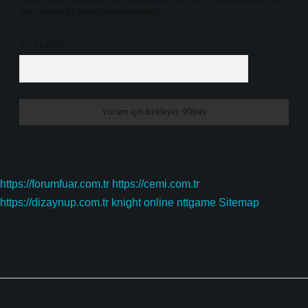
site adresim bu tarayıcıya kaydedilsin.
5 + 3 kaçtır?
*
https://forumfuar.com.tr
https://cemi.com.tr
https://dizaynup.com.tr
knight online
nttgame
Sitemap