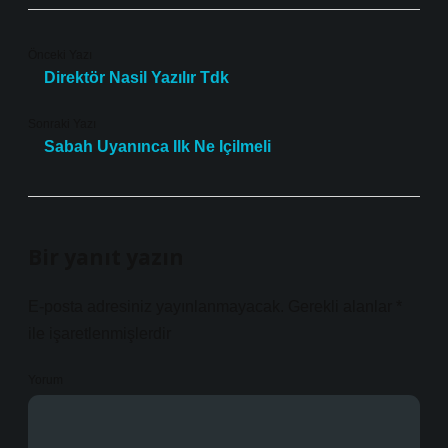
Önceki Yazı
Direktör Nasil Yazılır Tdk
Sonraki Yazı
Sabah Uyanınca Ilk Ne Içilmeli
Bir yanıt yazın
E-posta adresiniz yayınlanmayacak.
Gerekli alanlar
*
ile işaretlenmişlerdir
Yorum