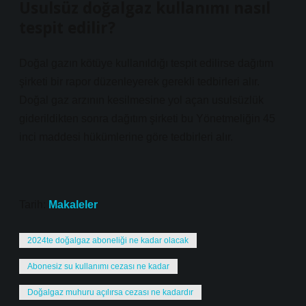
Usulsüz doğalgaz kullanımı nasıl
tespit edilir?
Doğal gazın kötüye kullanıldığı tespit edilirse dağıtım
şirketi bir rapor düzenleyerek gerekli tedbirleri alır.
Doğal gaz arzının kesilmesine yol açan usulsüzlük
giderildikten sonra dağıtım şirketi bu Yönetmeliğin 45
inci maddesi hükümlerine göre tedbirleri alır.
Tarih:
Makaleler
2024te doğalgaz aboneliği ne kadar olacak
Abonesiz su kullanımı cezası ne kadar
Doğalgaz muhuru açılırsa cezası ne kadardır