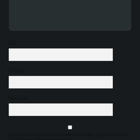
İsim*
E-Posta*
Web Sitesi
Daha sonraki yorumlarımda kullanılması için adım, e-posta adresim ve