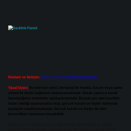
Reklam ve İletişim:
Skype: live:.cid.575569c608265c69
Yasal Uyarı:
Bu internet sitesi, herhangi bir marka, kurum veya şahıs
şirketi ile hiçbir bağlantısı bulunmamaktadır. Sitede yalnızca kendi
hazırladığımız makaleler paylaşılmaktadır. Burada yer alan içerikler
haber niteliği taşımamakta olup, gerçek kurum ve kişiler hakkında
paylaşım yapılmamaktadır. Gerçek kurum ve kişiler ile isim
benzerlikleri tamamen tesadüfidir.
Sitemiz, 5651 Sayılı Kanun gereğince Bilgi Teknolojileri ve İletişim
Kurumu (BTK) tarafından onaylanmış bir Yer Sağlayıcı olarak hizmet