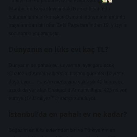
Türkiye’nin en pahalı evi Zeki Paşa Konağı
İstanbul’un Boğaz kıyısındaki Rumelihisarı’nda
bulunan tarihi bir konaktır. Osmanlı döneminin en ünlü
paşalarından biri olan Zeki Paşa tarafından 19. yüzyılın
sonlarında yaptırılmıştır.
Dünyanın en lüks evi kaç TL?
Dünyanın en pahalı evi unvanına layık görülecek
Chateau d’Armainvilliers’in ihtişamı görenleri hayrete
düşürüyor… Paris’in merkezine yaklaşık 40 kilometre
uzaklıkta yer alan Chateau d’Armainvilliers, 425 milyon
euroya (14,8 milyar TL) satışa sunuluyor.
İstanbul’da en pahalı ev ne kadar?
Boğaz’ın en lüks evlerinden biri ve Türkiye’nin en