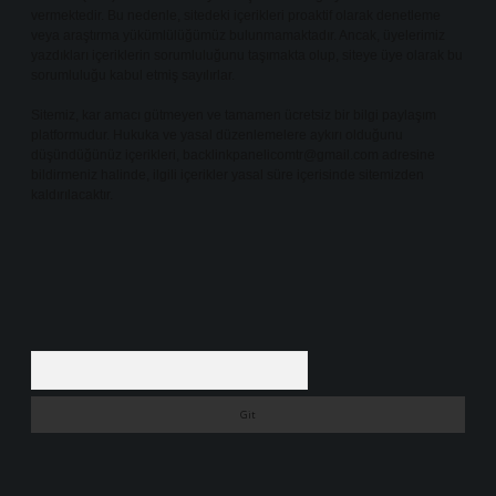
vermektedir. Bu nedenle, sitedeki içerikleri proaktif olarak denetleme
veya araştırma yükümlülüğümüz bulunmamaktadır. Ancak, üyelerimiz
yazdıkları içeriklerin sorumluluğunu taşımakta olup, siteye üye olarak bu
sorumluluğu kabul etmiş sayılırlar.
Sitemiz, kar amacı gütmeyen ve tamamen ücretsiz bir bilgi paylaşım
platformudur. Hukuka ve yasal düzenlemelere aykırı olduğunu
düşündüğünüz içerikleri,
backlinkpanelicomtr@gmail.com
adresine
bildirmeniz halinde, ilgili içerikler yasal süre içerisinde sitemizden
kaldırılacaktır.
Arama