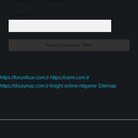
site adresim bu tarayıcıya kaydedilsin.
5 + 3 kaçtır?
*
https://forumfuar.com.tr
https://cemi.com.tr
https://dizaynup.com.tr
knight online
nttgame
Sitemap