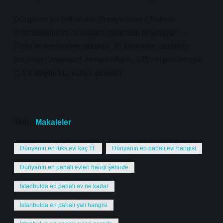
Dünyanın en pahalı evi olmaya aday Chateau
d’Armainvilliers’in ihtişamı görenleri büyülüyor…
Paris’in merkezine yaklaşık 40 kilometre uzaklıkta
bulunan Chateau d’Armainvilliers, 425 milyon euroya
(14,8 milyar TL) satışa çıkarıldı.
Tarih:
Makaleler
Dünyanın en lüks evi kaç TL
Dünyanın en pahalı evi hangisi
Dünyanın en pahalı evleri hangi şehirde
İstanbulda en pahalı ev ne kadar
İstanbulda en pahalı yalı hangisi