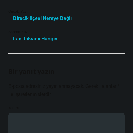
Önceki Yazı
Birecik Ilçesi Nereye Bağlı
Sonraki Yazı
Iran Takvimi Hangisi
Bir yanıt yazın
E-posta adresiniz yayınlanmayacak.
Gerekli alanlar
*
ile işaretlenmişlerdir
Yorum