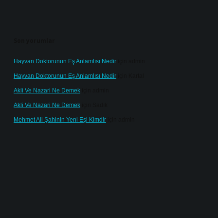
Son yorumlar
Hayvan Doktorunun Eş Anlamlısı Nedir
için
admin
Hayvan Doktorunun Eş Anlamlısı Nedir
için
Kartal
Akli Ve Nazari Ne Demek
için
admin
Akli Ve Nazari Ne Demek
için
Sadık
Mehmet Ali Şahinin Yeni Eşi Kimdir
için
admin