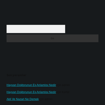
Arama
Son yorumlar
Hayvan Doktorunun Eş Anlamlısı Nedir
için
admin
Hayvan Doktorunun Eş Anlamlısı Nedir
için
Kartal
Akli Ve Nazari Ne Demek
için
admin