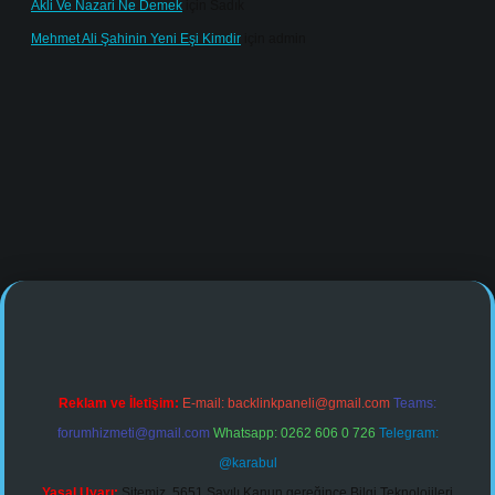
Akli Ve Nazari Ne Demek
için
Sadık
Mehmet Ali Şahinin Yeni Eşi Kimdir
için
admin
e/
Reklam ve İletişim:
E-mail:
backlinkpaneli@gmail.com
Teams:
forumhizmeti@gmail.com
Whatsapp: 0262 606 0 726
Telegram:
@karabul
Yasal Uyarı:
Sitemiz, 5651 Sayılı Kanun gereğince Bilgi Teknolojileri