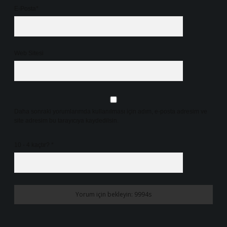
E-Posta*
Web Sitesi
Daha sonraki yorumlarımda kullanılması için adım, e-posta adresim ve
site adresim bu tarayıcıya kaydedilsin.
10 - 4 kaçtır?
*