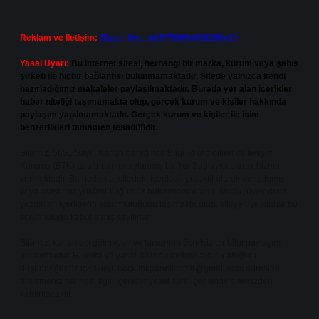
Reklam ve İletişim:
Skype: live:.cid.575569c608265c69
Yasal Uyarı:
Bu internet sitesi, herhangi bir marka, kurum veya şahıs
şirketi ile hiçbir bağlantısı bulunmamaktadır. Sitede yalnızca kendi
hazırladığımız makaleler paylaşılmaktadır. Burada yer alan içerikler
haber niteliği taşımamakta olup, gerçek kurum ve kişiler hakkında
paylaşım yapılmamaktadır. Gerçek kurum ve kişiler ile isim
benzerlikleri tamamen tesadüfidir.
Sitemiz, 5651 Sayılı Kanun gereğince Bilgi Teknolojileri ve İletişim
Kurumu (BTK) tarafından onaylanmış bir Yer Sağlayıcı olarak hizmet
vermektedir. Bu nedenle, sitedeki içerikleri proaktif olarak denetleme
veya araştırma yükümlülüğümüz bulunmamaktadır. Ancak, üyelerimiz
yazdıkları içeriklerin sorumluluğunu taşımakta olup, siteye üye olarak bu
sorumluluğu kabul etmiş sayılırlar.
Sitemiz, kar amacı gütmeyen ve tamamen ücretsiz bir bilgi paylaşım
platformudur. Hukuka ve yasal düzenlemelere aykırı olduğunu
düşündüğünüz içerikleri,
backlinkpanelicomtr@gmail.com
adresine
bildirmeniz halinde, ilgili içerikler yasal süre içerisinde sitemizden
kaldırılacaktır.