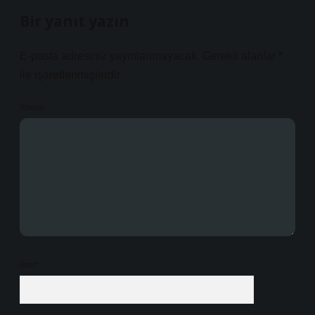
Bir yanıt yazın
E-posta adresiniz yayınlanmayacak.
Gerekli alanlar
*
ile işaretlenmişlerdir
Yorum
İsim*