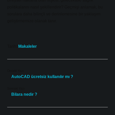
bireysel haklarla olan ilişkisi, gelecekteki sağlık
politikalarını nasıl şekillendirir? Geçmişi anlamak, bu
sorulara daha bilinçli ve derinlemesine bir yaklaşım
geliştirmemize olanak tanır.
Tarih:
Makaleler
Önceki Yazı
AutoCAD ücretsiz kullanılır mı ?
Sonraki Yazı
Bilara nedir ?