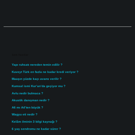
Sidebar
Son Yazılar
Yapı ruhsatı nereden temin edilir ?
Kuveyt Türk en fazla ne kadar kredi veriyor ?
Maaşın yüzde kaçı avans verilir ?
Kumsal ismi Kur’an’da geçiyor mu ?
Avlu nedir bulmaca ?
Akustik danışman nedir ?
A6 mı A4’ten büyük ?
Wagyu eti nedir ?
Kelâm ilminin 3 bilgi kaynağı ?
6 yaş sendromu ne kadar sürer ?