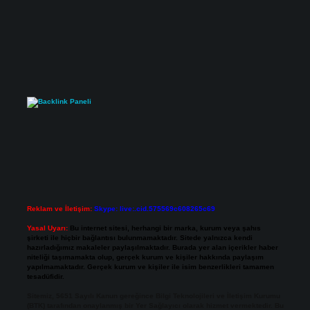
Reklam ve İletişim:
Skype: live:.cid.575569c608265c69
Yasal Uyarı:
Bu internet sitesi, herhangi bir marka, kurum veya şahıs
şirketi ile hiçbir bağlantısı bulunmamaktadır. Sitede yalnızca kendi
hazırladığımız makaleler paylaşılmaktadır. Burada yer alan içerikler haber
niteliği taşımamakta olup, gerçek kurum ve kişiler hakkında paylaşım
yapılmamaktadır. Gerçek kurum ve kişiler ile isim benzerlikleri tamamen
tesadüfidir.
Sitemiz, 5651 Sayılı Kanun gereğince Bilgi Teknolojileri ve İletişim Kurumu
(BTK) tarafından onaylanmış bir Yer Sağlayıcı olarak hizmet vermektedir. Bu