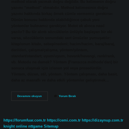
method olarak yazmak doğru değildir. Bu kelimenin doğru
yazımı “method” olmalıdır. Method kelimesinin doğru
yazımı hakkında birkaç örnek cümle vermemiz gerekirse:
Dünün konusu hakkında olabildiğince çabuk yeni
yöntemler bulmamız gerekiyor. Metot ek alınca nasıl
yazılır? Bu tür alıntı sözcüklerin ünlüyle başlayan bir eki
varsa, sözcüklerin sonundaki sert ünsüzler yumuşatılır:
kitap/onun kitabı, sebep/nedeni; hacim/hacim, baraj/baraj,
deri/deri, çalışma/çalışma, yöntem/yöntem,
standart/standart; uyum/uyum, hevenk/hevengi, renk/renk,
vb. Metodu ne demek? Yöntem (Fransızca méthode’dan) bir
sonuca ulaşmak için izlenen yol veya prosedürdür.
Yöntem, düzen, stil, yöntem. Yöntem çalışması, daha basit,
daha az masraflı ve daha etkili yöntemler geliştirmek…
Metodu
Devamını okuyun
Yorum Bırak
Mu
Metodu
Mu
https://forumfuar.com.tr
https://cemi.com.tr
https://dizaynup.com.tr
knight online
nttgame
Sitemap