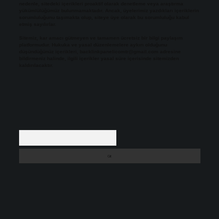
nedenle, sitedeki içerikleri proaktif olarak denetleme veya araştırma
yükümlülüğümüz bulunmamaktadır. Ancak, üyelerimiz yazdıkları içeriklerin
sorumluluğunu taşımakta olup, siteye üye olarak bu sorumluluğu kabul
etmiş sayılırlar.
Sitemiz, kar amacı gütmeyen ve tamamen ücretsiz bir bilgi paylaşım
platformudur. Hukuka ve yasal düzenlemelere aykırı olduğunu
düşündüğünüz içerikleri,
backlinkpanelicomtr@gmail.com
adresine
bildirmeniz halinde, ilgili içerikler yasal süre içerisinde sitemizden
kaldırılacaktır.
Arama