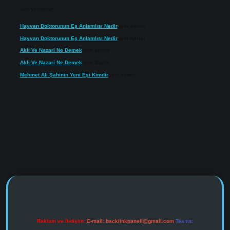
Son yorumlar
Hayvan Doktorunun Eş Anlamlısı Nedir
için
admin
Hayvan Doktorunun Eş Anlamlısı Nedir
için
Kartal
Akli Ve Nazari Ne Demek
için
admin
Akli Ve Nazari Ne Demek
için
Sadık
Mehmet Ali Şahinin Yeni Eşi Kimdir
için
admin
https://www.tulipbet.online/
Reklam ve İletişim:
E-mail:
backlinkpaneli@gmail.com
Teams: