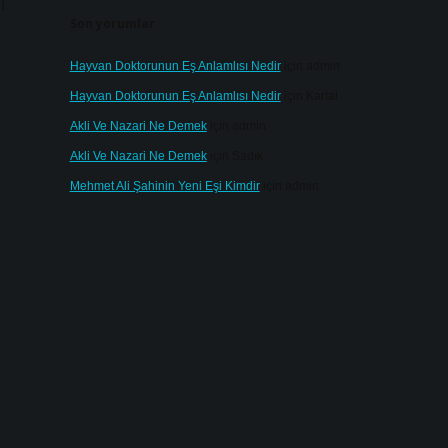
ı
Son yorumlar
Hayvan Doktorunun Eş Anlamlısı Nedir
için
admin
Hayvan Doktorunun Eş Anlamlısı Nedir
için
Kartal
Akli Ve Nazari Ne Demek
için
admin
Akli Ve Nazari Ne Demek
için
Sadık
Mehmet Ali Şahinin Yeni Eşi Kimdir
için
admin