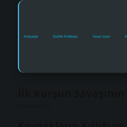
Anasayfa
Gizlilik Politikası
Yasal Uyarı
H
İlk kurşun savaşının
Tarih: Haziran 7, 2026
Kaynakların Kıtlığı ve