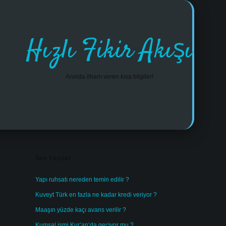
Hızlı Fikir Akışı
Anında ilham veren kısa bilgiler!
Sidebar
https://www.tulipbet.online/
Son Yazılar
Yapı ruhsatı nereden temin edilir ?
Kuveyt Türk en fazla ne kadar kredi veriyor ?
Maaşın yüzde kaçı avans verilir ?
Kumsal ismi Kur’an’da geçiyor mu ?