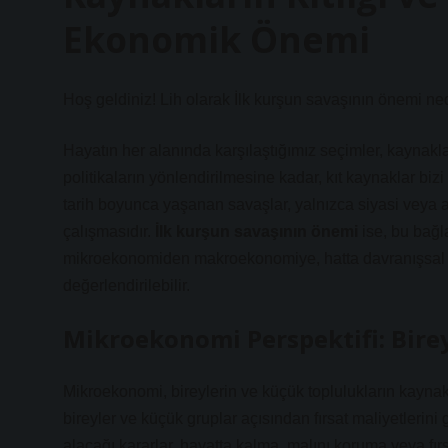
Ekonomik Önemi
Hoş geldiniz! Lih olarak İlk kurşun savaşının önemi nedir
Hayatın her alanında karşılaştığımız seçimler, kaynakları
politikaların yönlendirilmesine kadar, kıt kaynaklar bizi
tarih boyunca yaşanan savaşlar, yalnızca siyasi veya a
çalışmasıdır.
İlk kurşun savaşının önemi
ise, bu bağl
mikroekonomiden makroekonomiye, hatta davranışsal 
değerlendirilebilir.
Mikroekonomi Perspektifi: Bireys
Mikroekonomi, bireylerin ve küçük toplulukların kaynak d
bireyler ve küçük gruplar açısından fırsat maliyetlerin
alacağı kararlar, hayatta kalma, malını koruma veya fır