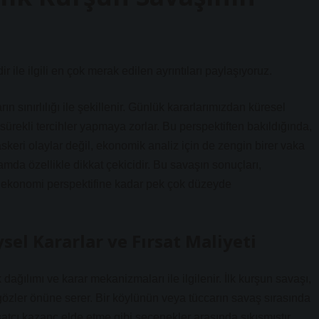
 ile ilgili en çok merak edilen ayrıntıları paylaşıyoruz.
n sınırlılığı ile şekillenir. Günlük kararlarımızdan küresel
 sürekli tercihler yapmaya zorlar. Bu perspektiften bakıldığında,
skeri olaylar değil, ekonomik analiz için de zengin birer vaka
amda özellikle dikkat çekicidir. Bu savaşın sonuçları,
ekonomi perspektifine kadar pek çok düzeyde
el Kararlar ve Fırsat Maliyeti
ağılımı ve karar mekanizmaları ile ilgilenir. İlk kurşun savaşı,
i gözler önüne serer. Bir köylünün veya tüccarın savaş sırasında
satçı kazanç elde etme gibi seçenekler arasında sıkışmıştır.