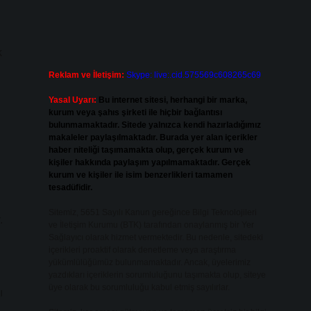
k
Reklam ve İletişim:
Skype: live:.cid.575569c608265c69
Yasal Uyarı:
Bu internet sitesi, herhangi bir marka,
kurum veya şahıs şirketi ile hiçbir bağlantısı
bulunmamaktadır. Sitede yalnızca kendi hazırladığımız
makaleler paylaşılmaktadır. Burada yer alan içerikler
haber niteliği taşımamakta olup, gerçek kurum ve
kişiler hakkında paylaşım yapılmamaktadır. Gerçek
kurum ve kişiler ile isim benzerlikleri tamamen
tesadüfidir.
Sitemiz, 5651 Sayılı Kanun gereğince Bilgi Teknolojileri
.
ve İletişim Kurumu (BTK) tarafından onaylanmış bir Yer
Sağlayıcı olarak hizmet vermektedir. Bu nedenle, sitedeki
içerikleri proaktif olarak denetleme veya araştırma
yükümlülüğümüz bulunmamaktadır. Ancak, üyelerimiz
yazdıkları içeriklerin sorumluluğunu taşımakta olup, siteye
üye olarak bu sorumluluğu kabul etmiş sayılırlar.
ı