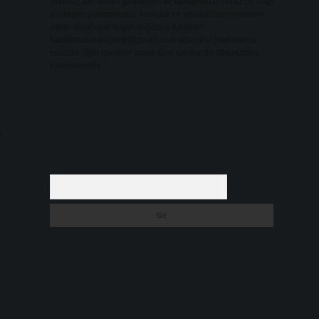
Sitemiz, kar amacı gütmeyen ve tamamen ücretsiz bir bilgi
paylaşım platformudur. Hukuka ve yasal düzenlemelere
aykırı olduğunu düşündüğünüz içerikleri,
backlinkpanelicomtr@gmail.com
adresine bildirmeniz
halinde, ilgili içerikler yasal süre içerisinde sitemizden
kaldırılacaktır.
.
Arama