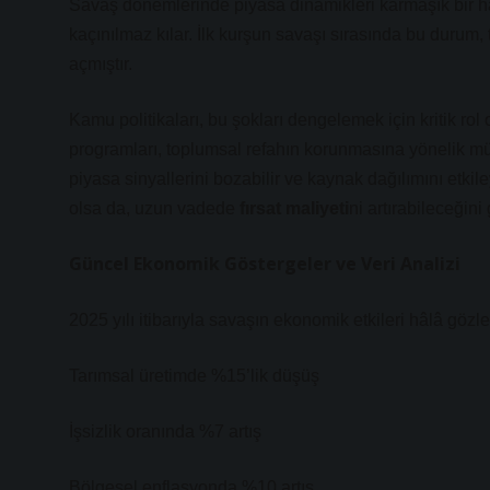
Savaş dönemlerinde piyasa dinamikleri karmaşık bir hal a
kaçınılmaz kılar. İlk kurşun savaşı sırasında bu durum, 
açmıştır.
Kamu politikaları, bu şokları dengelemek için kritik rol 
programları, toplumsal refahın korunmasına yönelik m
piyasa sinyallerini bozabilir ve kaynak dağılımını etkil
olsa da, uzun vadede
fırsat maliyeti
ni artırabileceğini
Güncel Ekonomik Göstergeler ve Veri Analizi
2025 yılı itibarıyla savaşın ekonomik etkileri hâlâ gözl
Tarımsal üretimde %15’lik düşüş
İşsizlik oranında %7 artış
Bölgesel enflasyonda %10 artış