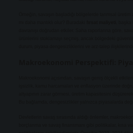
Örneğin, savaşın başladığı bölgelerde tarımsal üreti
mı daha mantıklı olur? Buradaki
fırsat maliyeti
, başka 
davranışı doğrudan etkiler. Saha raporlarına göre, savaş
ürünlerini stoklamayı seçmiş, ancak bölgedeki güvenlik 
durum, piyasa dengesizliklerini ve arz-talep ilişkilerinde
Makroekonomi Perspektifi: Piya
Makroekonomi açısından, savaşın geniş ölçekli etkileri
işsizlik, kamu harcamaları ve enflasyon üzerinde doğru
altyapının zarar görmesi, üretim kapasitesini düşürere
Bu bağlamda,
dengesizlikler
yalnızca piyasalarda değil
Devletlerin savaş sırasında aldığı önlemler, makroekon
borçlanma ve savaş finansmanı gibi politikalar, kısa 