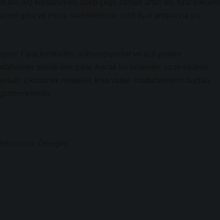
lır. Arz kısıtlanırken, talep çoğu zaman artar; bu, fiyat şokların
temel gıda ve enerji maddelerinde ciddi fiyat artışlarına yol
oynar. Fiyat kontrolleri, sübvansiyonlar ve acil yardım
üdahaleler olarak öne çıkar. Ancak bu önlemler, uzun vadede
eyebilir. Ekonomik modeller, kısa vadeli müdahalelerin faydalı
 göstermektedir.
emlenebilir. Örneğin: