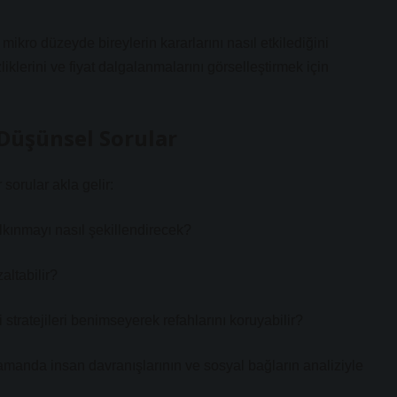
mikro düzeyde bireylerin kararlarını nasıl etkilediğini
iklerini ve fiyat dalgalanmalarını görselleştirmek için
 Düşünsel Sorular
 sorular akla gelir:
lkınmayı nasıl şekillendirecek?
altabilir?
i stratejileri benimseyerek refahlarını koruyabilir?
amanda insan davranışlarının ve sosyal bağların analiziyle