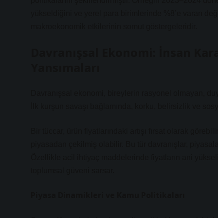
politikalarını şekillendirmiştir. Örneğin 2023–2024 dön
yükseldiğini ve yerel para birimlerinde %8’e varan değ
makroekonomik etkilerinin somut göstergeleridir.
Davranışsal Ekonomi: İnsan Kara
Yansımaları
Davranışsal ekonomi, bireylerin rasyonel olmayan, duyg
İlk kurşun savaşı bağlamında, korku, belirsizlik ve sos
Bir tüccar, ürün fiyatlarındaki artışı fırsat olarak göreb
piyasadan çekilmiş olabilir. Bu tür davranışlar, piyasal
Özellikle acil ihtiyaç maddelerinde fiyatların ani yüksel
toplumsal güveni sarsar.
Piyasa Dinamikleri ve Kamu Politikaları