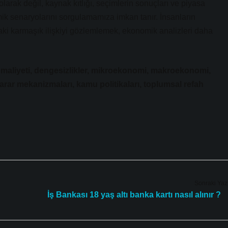
larak değil, kaynak kıtlığı, seçimlerin sonuçları ve piyasa
 senaryolarını sorgulamamıza imkan tanır. İnsanların
daki karmaşık ilişkiyi gözlemlemek, ekonomik analizleri daha
t maliyeti, dengesizlikler, mikroekonomi, makroekonomi,
arar mekanizmaları, kamu politikaları, toplumsal refah
Sonraki Yaz
İş Bankası 18 yaş altı banka kartı nasıl alınır ?