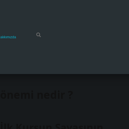
akkımızda
 önemi nedir ?
 İlk Kurşun Savaşının