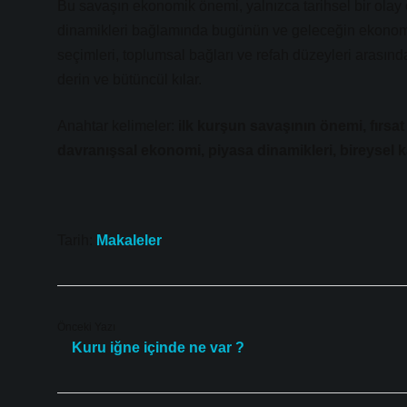
Bu savaşın ekonomik önemi, yalnızca tarihsel bir olay o
dinamikleri bağlamında bugünün ve geleceğin ekonomik
seçimleri, toplumsal bağları ve refah düzeyleri arasın
derin ve bütüncül kılar.
Anahtar kelimeler:
ilk kurşun savaşının önemi, fırsa
davranışsal ekonomi, piyasa dinamikleri, bireysel k
Tarih:
Makaleler
Önceki Yazı
Kuru iğne içinde ne var ?