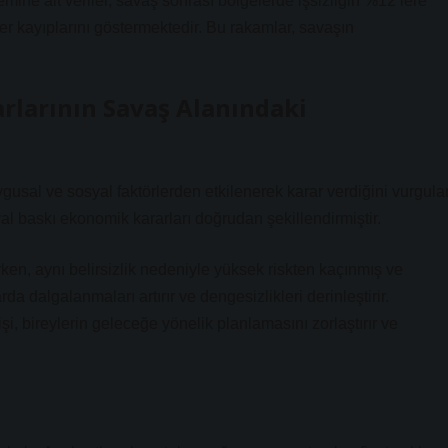
emine ait veriler, savaş sonrası bölgelerde işsizliğin %12’lere
er kayıplarını göstermektedir. Bu rakamlar, savaşın
rlarının Savaş Alanındaki
usal ve sosyal faktörlerden etkilenerek karar verdiğini vurgular
yal baskı ekonomik kararları doğrudan şekillendirmiştir.
ilirken, aynı belirsizlik nedeniyle yüksek riskten kaçınmış ve
arda dalgalanmaları artırır ve
dengesizlikler
i derinleştirir.
işi, bireylerin geleceğe yönelik planlamasını zorlaştırır ve