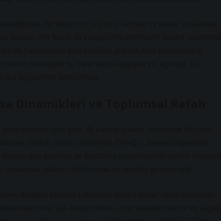
m aksadığında, bir köylünün ürününü satmak mı yoksa stoklamak
bir deyişle, her tercih ile vazgeçilen alternatifin değeri, ekonomi
ın ilk haftalarında bazı köylüler, yüksek fiyat beklentisiyle
riskleri nedeniyle bu karar bazı kayıplara yol açmıştır. Bu
 ani değişimleri tetiklemiştir.
sa Dinamikleri ve Toplumsal Refah
 daha belirgin hale gelir. İlk kurşun savaşı, ekonomik büyüme,
dan ve dolaylı etkiler yaratmıştır. Örneğin, savaş bölgesinde
k toplam arzı azaltmış ve fiyatlarda yükselmelere neden olmuştur
, toplumsal refahın dağılımında da kendini göstermiştir.
omik dengeyi koruma çabalarını ortaya koyar. Vergi artırımları,
vadede ekonomik yük oluştururken, uzun vadede yatırım ve altyap