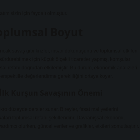
atım sizin için faydalı olmuştur.
oplumsal Boyut
ncak savaş gibi krizler, insan dokunuşunu ve toplumsal etkileri
 sürdürebilmek için küçük ölçekli ticaretler yapmış, komşular
al refahı doğrudan etkilemiştir. Bu durum, ekonomik analizleri
rspektifle değerlendirme gerekliliğini ortaya koyar.
İlk Kurşun Savaşının Önemi
 düzeyde dersler sunar. Bireyler, fırsat maliyetlerini
ları toplumsal refahı şekillendirir. Davranışsal ekonomi,
ımcı olurken, güncel veriler ve grafikler, etkileri somutlaştırır.