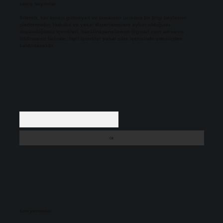
etmiş sayılırlar.
Sitemiz, kar amacı gütmeyen ve tamamen ücretsiz bir bilgi paylaşım
platformudur. Hukuka ve yasal düzenlemelere aykırı olduğunu
düşündüğünüz içerikleri,
backlinkpanelicomtr@gmail.com
adresine
bildirmeniz halinde, ilgili içerikler yasal süre içerisinde sitemizden
kaldırılacaktır.
Arama
Son yorumlar