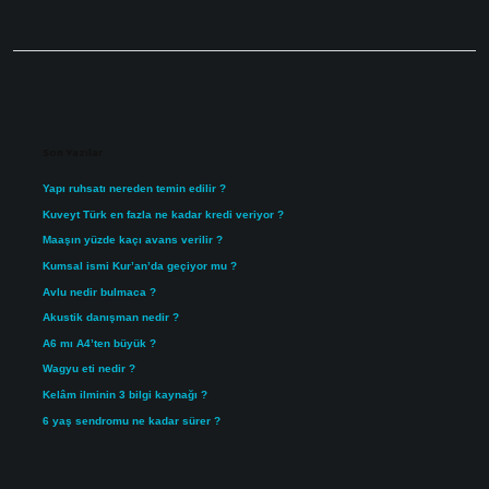
Sidebar
Son Yazılar
Yapı ruhsatı nereden temin edilir ?
Kuveyt Türk en fazla ne kadar kredi veriyor ?
Maaşın yüzde kaçı avans verilir ?
Kumsal ismi Kur’an’da geçiyor mu ?
Avlu nedir bulmaca ?
Akustik danışman nedir ?
A6 mı A4’ten büyük ?
Wagyu eti nedir ?
Kelâm ilminin 3 bilgi kaynağı ?
6 yaş sendromu ne kadar sürer ?