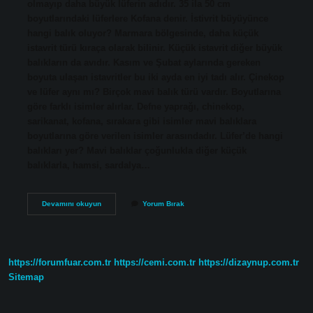
olmayıp daha büyük lüferin adıdır. 35 ila 50 cm
boyutlarındaki lüferlere Kofana denir. İstivrit büyüyünce
hangi balık oluyor? Marmara bölgesinde, daha küçük
istavrit türü kıraça olarak bilinir. Küçük istavrit diğer büyük
balıkların da avıdır. Kasım ve Şubat aylarında gereken
boyuta ulaşan istavritler bu iki ayda en iyi tadı alır. Çinekop
ve lüfer aynı mı? Birçok mavi balık türü vardır. Boyutlarına
göre farklı isimler alırlar. Defne yaprağı, chinekop,
sarikanat, kofana, sırakara gibi isimler mavi balıklara
boyutlarına göre verilen isimler arasındadır. Lüfer’de hangi
balıkları yer? Mavi balıklar çoğunlukla diğer küçük
balıklarla, hamsi, sardalya…
Lüferin
Devamını okuyun
Yorum Bırak
Büyüğü
Hangi
Balık
https://forumfuar.com.tr
https://cemi.com.tr
https://dizaynup.com.tr
Sitemap