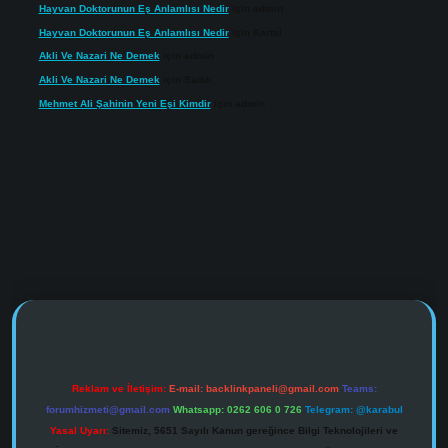
Hayvan Doktorunun Eş Anlamlısı Nedir
için
admin
Hayvan Doktorunun Eş Anlamlısı Nedir
için
Kartal
Akli Ve Nazari Ne Demek
için
admin
Akli Ve Nazari Ne Demek
için
Sadık
Mehmet Ali Şahinin Yeni Eşi Kimdir
için
admin
s://www.tulipbet.online/
Reklam ve İletişim:
E-mail:
backlinkpaneli@gmail.com
Teams:
forumhizmeti@gmail.com
Whatsapp: 0262 606 0 726
Telegram: @karabul
Yasal Uyarı:
Sitemiz, 5651 Sayılı Kanun gereğince Bilgi Teknolojileri ve