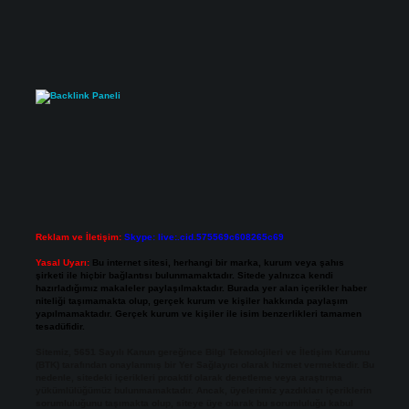
Reklam ve İletişim:
Skype: live:.cid.575569c608265c69
Yasal Uyarı:
Bu internet sitesi, herhangi bir marka, kurum veya şahıs
şirketi ile hiçbir bağlantısı bulunmamaktadır. Sitede yalnızca kendi
hazırladığımız makaleler paylaşılmaktadır. Burada yer alan içerikler haber
niteliği taşımamakta olup, gerçek kurum ve kişiler hakkında paylaşım
yapılmamaktadır. Gerçek kurum ve kişiler ile isim benzerlikleri tamamen
tesadüfidir.
Sitemiz, 5651 Sayılı Kanun gereğince Bilgi Teknolojileri ve İletişim Kurumu
(BTK) tarafından onaylanmış bir Yer Sağlayıcı olarak hizmet vermektedir. Bu
nedenle, sitedeki içerikleri proaktif olarak denetleme veya araştırma
yükümlülüğümüz bulunmamaktadır. Ancak, üyelerimiz yazdıkları içeriklerin
sorumluluğunu taşımakta olup, siteye üye olarak bu sorumluluğu kabul