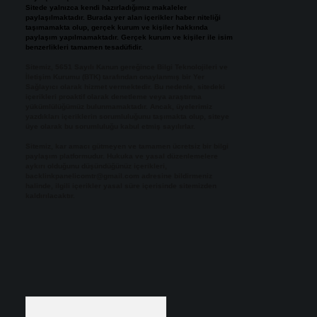
Sitede yalnızca kendi hazırladığımız makaleler
paylaşılmaktadır. Burada yer alan içerikler haber niteliği
taşımamakta olup, gerçek kurum ve kişiler hakkında
paylaşım yapılmamaktadır. Gerçek kurum ve kişiler ile isim
benzerlikleri tamamen tesadüfidir.
Sitemiz, 5651 Sayılı Kanun gereğince Bilgi Teknolojileri ve
İletişim Kurumu (BTK) tarafından onaylanmış bir Yer
Sağlayıcı olarak hizmet vermektedir. Bu nedenle, sitedeki
içerikleri proaktif olarak denetleme veya araştırma
yükümlülüğümüz bulunmamaktadır. Ancak, üyelerimiz
yazdıkları içeriklerin sorumluluğunu taşımakta olup, siteye
üye olarak bu sorumluluğu kabul etmiş sayılırlar.
Sitemiz, kar amacı gütmeyen ve tamamen ücretsiz bir bilgi
paylaşım platformudur. Hukuka ve yasal düzenlemelere
aykırı olduğunu düşündüğünüz içerikleri,
backlinkpanelicomtr@gmail.com
adresine bildirmeniz
halinde, ilgili içerikler yasal süre içerisinde sitemizden
kaldırılacaktır.
Arama