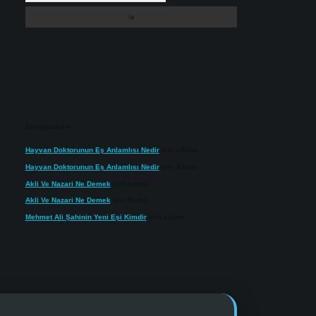
Son yorumlar
Hayvan Doktorunun Eş Anlamlısı Nedir
için
admin
Hayvan Doktorunun Eş Anlamlısı Nedir
için
Kartal
Akli Ve Nazari Ne Demek
için
admin
Akli Ve Nazari Ne Demek
için
Sadık
Mehmet Ali Şahinin Yeni Eşi Kimdir
için
admin