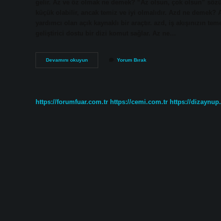
gelir. Az ve öz olmak ne demek? “Az olsun, çok olsun” sözün
küçük olabilir, ancak temiz ve iyi olmalıdır. Azd ne demek?
yardımcı olan açık kaynaklı bir araçtır. azd, iş akışınızın t
geliştirici dostu bir dizi komut sağlar. Az ne…
Az
Devamını okuyun
Yorum Bırak
Olmak
Ne
Demek
https://forumfuar.com.tr
https://cemi.com.tr
https://dizaynup