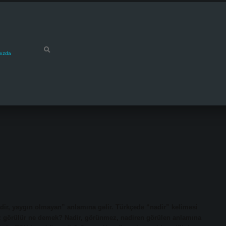
mızda
dir, yaygın olmayan” anlamına gelir. Türkçede “nadir” kelimesi
Az görülür ne demek? Nadir, görünmez, nadiren görülen anlamına