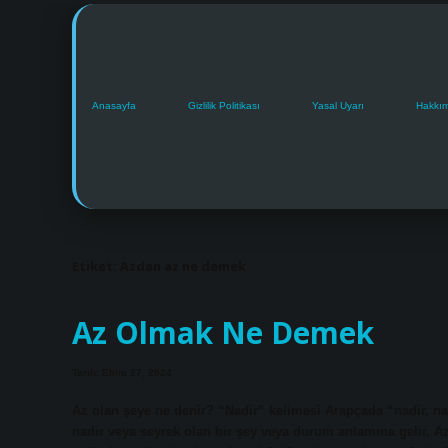
Anasayfa
Gizlilik Politikası
Yasal Uyarı
Hakkı
Etiket:
Azdan az ne demek
Az Olmak Ne Demek
Tarih: Ekim 27, 2024
Az olan şeye ne denir? “Nadir” kelimesi Arapçada “nadir, na
nadir veya seyrek olan bir şey veya durum anlamına gelir. 