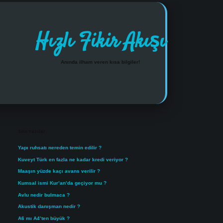
Hızlı Fikir Akışı
Anında ilham veren kısa bilgiler!
Sidebar
https://www.tulipbet.online/
Son Yazılar
Yapı ruhsatı nereden temin edilir ?
Kuveyt Türk en fazla ne kadar kredi veriyor ?
Maaşın yüzde kaçı avans verilir ?
Kumsal ismi Kur’an’da geçiyor mu ?
Avlu nedir bulmaca ?
Akustik danışman nedir ?
A6 mı A4’ten büyük ?