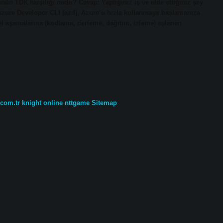
ün TDK karşılığı nedir? Cevap: Yaptığınız iş ve elde ettiğiniz şey
 Azure Developer CLI (azd), Azure’u hızla kullanmaya başlamanıza
emel aşamalarına (kodlama, derleme, dağıtım, izleme) eşlenen
.com.tr
knight online
nttgame
Sitemap