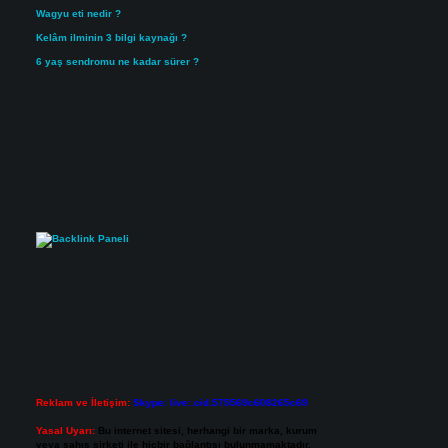
Wagyu eti nedir ?
Kelâm ilminin 3 bilgi kaynağı ?
6 yaş sendromu ne kadar sürer ?
Reklam ve İletişim:
Skype: live:.cid.575569c608265c69
Yasal Uyarı:
Bu internet sitesi, herhangi bir marka, kurum
veya şahıs şirketi ile hiçbir bağlantısı bulunmamaktadır.