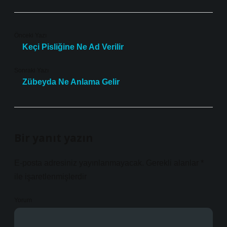
Önceki Yazı
Keçi Pisliğine Ne Ad Verilir
Sonraki Yazı
Zübeyda Ne Anlama Gelir
Bir yanıt yazın
E-posta adresiniz yayınlanmayacak.
Gerekli alanlar
*
ile işaretlenmişlerdir
Yorum