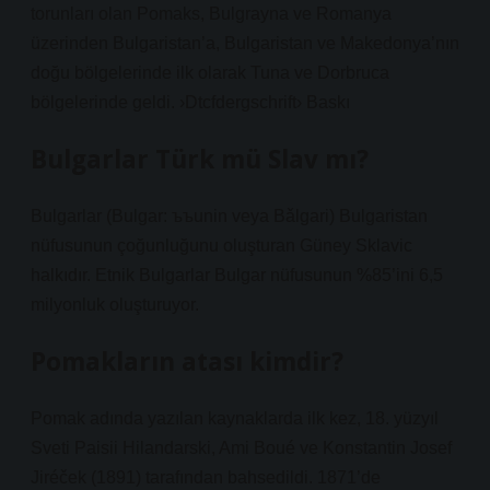
torunları olan Pomaks, Bulgrayna ve Romanya
üzerinden Bulgaristan’a, Bulgaristan ve Makedonya’nın
doğu bölgelerinde ilk olarak Tuna ve Dorbruca
bölgelerinde geldi. ›Dtcfdergschrift› Baskı
Bulgarlar Türk mü Slav mı?
Bulgarlar (Bulgar: ъъunin veya Bǎlgari) Bulgaristan
nüfusunun çoğunluğunu oluşturan Güney Sklavic
halkıdır. Etnik Bulgarlar Bulgar nüfusunun %85’ini 6,5
milyonluk oluşturuyor.
Pomakların atası kimdir?
Pomak adında yazılan kaynaklarda ilk kez, 18. yüzyıl
Sveti Paisii Hilandarski, Ami Boué ve Konstantin Josef
Jiréček (1891) tarafından bahsedildi. 1871’de