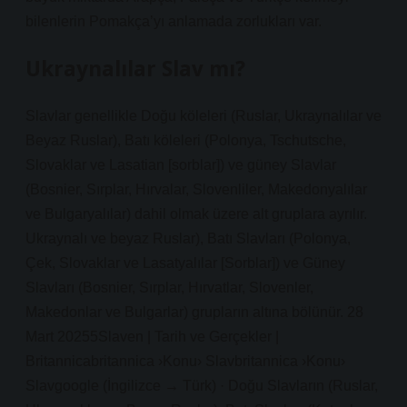
bilenlerin Pomakça’yı anlamada zorlukları var.
Ukraynalılar Slav mı?
Slavlar genellikle Doğu köleleri (Ruslar, Ukraynalılar ve
Beyaz Ruslar), Batı köleleri (Polonya, Tschutsche,
Slovaklar ve Lasatian [sorblar]) ve güney Slavlar
(Bosnier, Sırplar, Hırvalar, Slovenliler, Makedonyalılar
ve Bulgaryalılar) dahil olmak üzere alt gruplara ayrılır.
Ukraynalı ve beyaz Ruslar), Batı Slavları (Polonya,
Çek, Slovaklar ve Lasatyalılar [Sorblar]) ve Güney
Slavları (Bosnier, Sırplar, Hırvatlar, Slovenler,
Makedonlar ve Bulgarlar) grupların altına bölünür. 28
Mart 20255Slaven | Tarih ve Gerçekler |
Britannicabritannica ›Konu› Slavbritannica ›Konu›
Slavgoogle (İngilizce → Türk) · Doğu Slavların (Ruslar,