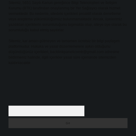
Sitemiz, 5651 Sayılı Kanun gereğince Bilgi Teknolojileri ve İletişim
Kurumu (BTK) tarafından onaylanmış bir Yer Sağlayıcı olarak hizmet
vermektedir. Bu nedenle, sitedeki içerikleri proaktif olarak denetleme
veya araştırma yükümlülüğümüz bulunmamaktadır. Ancak, üyelerimiz
yazdıkları içeriklerin sorumluluğunu taşımakta olup, siteye üye olarak bu
sorumluluğu kabul etmiş sayılırlar.
Sitemiz, kar amacı gütmeyen ve tamamen ücretsiz bir bilgi paylaşım
platformudur. Hukuka ve yasal düzenlemelere aykırı olduğunu
düşündüğünüz içerikleri,
backlinkpanelicomtr@gmail.com
adresine
bildirmeniz halinde, ilgili içerikler yasal süre içerisinde sitemizden
kaldırılacaktır.
Arama