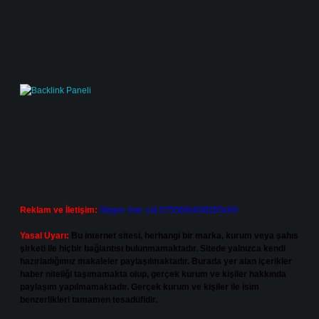
Reklam ve İletişim:
Skype: live:.cid.575569c608265c69
Yasal Uyarı:
Bu internet sitesi, herhangi bir marka, kurum veya şahıs
şirketi ile hiçbir bağlantısı bulunmamaktadır. Sitede yalnızca kendi
hazırladığımız makaleler paylaşılmaktadır. Burada yer alan içerikler
haber niteliği taşımamakta olup, gerçek kurum ve kişiler hakkında
paylaşım yapılmamaktadır. Gerçek kurum ve kişiler ile isim
benzerlikleri tamamen tesadüfidir.