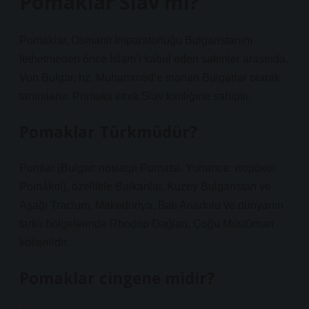
Pomaklar Slav mı?
Pomaklar, Osmanlı İmparatorluğu Bulgaristanını
fethetmeden önce İslam’ı kabul eden sakinler arasında.
Von Bulgar, hz. Muhammed’e inanan Bulgarlar olarak
tanımlanır. Pomaks etnik Slav kimliğine sahiptir.
Pomaklar Türkmüdür?
Pomlar (Bulgar: помаци Pomatsi, Yunanca: πομάκοι
Pomákoi), özellikle Balkanlar, Kuzey Bulgaristan ve
Aşağı Tracium, Makedonya, Batı Anadolu ve dünyanın
farklı bölgelerinde Rhodop Dağları; Çoğu Müslüman
kökenlidir.
Pomaklar cingene midir?