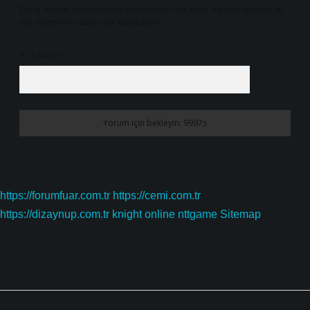
Daha sonraki yorumlarımda kullanılması için adım, e-posta adresim ve
site adresim bu tarayıcıya kaydedilsin.
9 - 5 kaçtır?
*
https://forumfuar.com.tr
https://cemi.com.tr
https://dizaynup.com.tr
knight online
nttgame
Sitemap