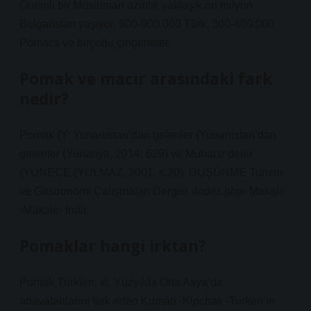
Önemli bir Müslüman azınlık yaklaşık on milyon
Bulgaristan yaşıyor. 800-900.000 Türk, 300-400.000
Pomacs ve birçoğu çingeneler.
Pomak ve macır arasındaki fark
nedir?
Pomak (Y: Yunanistan’dan gelenler (Yunanistan’dan
gelenler (Yunanya, 2014: 629) ve Muhacir denir
(YUNECE (YULMAZ, 2001, s.20). DÜŞÜNME Turizm
ve Gastronomi Çalışmaları Dergisi ›Index.php› Makale
›Makale› İndir
Pomaklar hangi irktan?
Pomak Türkleri, xi. Yüzyılda Orta Asya’da
anavatanlarını terk eden Kuman -Kipchak -Turken’in