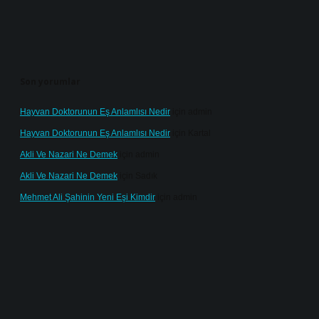
Son yorumlar
Hayvan Doktorunun Eş Anlamlısı Nedir
için
admin
Hayvan Doktorunun Eş Anlamlısı Nedir
için
Kartal
Akli Ve Nazari Ne Demek
için
admin
Akli Ve Nazari Ne Demek
için
Sadık
Mehmet Ali Şahinin Yeni Eşi Kimdir
için
admin