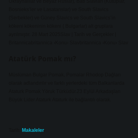
Ukraynalılar ve Beyaz Ruslar), Batı Slavları (Kutuplar,
Bosnieks’ler ve Lasatanslar) ve South Slavics
(Serbekler) ve Güney Slavics ve South Slavics’in
kökeni kökeninin kökeni ( Bulgarlar) alt gruplara
ayrılmıştır. 28 Mart 2025Slav | Tarih ve Gerçekler |
Britannicabritannica ›Konu› Slavbritannica ›Konu› Slav
Atatürk Pomak mı?
Müslüman Bulgar Pomak, Pomalar Rhodop Dağları
olarak adlandırılır ve farklı yerlerdeki tüm Balkanlarda
Ataturk Pomak Yöruk Türküdür.23 Eylül Arkadaşları
Büyük Lider Ataturk Ataturk ile bağlantılı olarak.
Tarih:
Makaleler