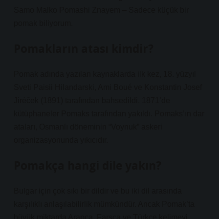
Samo Malko Pomashi Znayem – Sadece küçük bir
pomak biliyorum.
Pomakların atası kimdir?
Pomak adında yazılan kaynaklarda ilk kez, 18. yüzyıl
Sveti Paisii Hilandarski, Ami Boué ve Konstantin Josef
Jiréček (1891) tarafından bahsedildi. 1871’de
kütüphaneler Pomaks tarafından yakıldı. Pomaks’ın dar
ataları, Osmanlı döneminin “Voynuk” askeri
organizasyonunda yıkıcıdır.
Pomakça hangi dile yakın?
Bulgar için çok sıkı bir dildir ve bu iki dil arasında
karşılıklı anlaşılabilirlik mümkündür. Ancak Pomak’ta
büyük miktarda Arapça, Farsça ve Türkçe kelimeyi