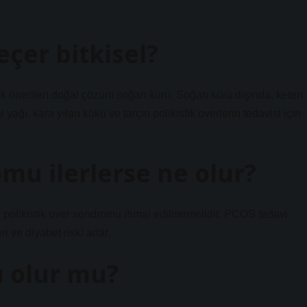
eçer bitkisel?
çok önerilen doğal çözüm soğan kürü. Soğan kürü dışında, keten
ağı, kara yılan kökü ve tarçın polikistik overlerin tedavisi için
omu ilerlerse ne olur?
n polikistik over sendromu ihmal edilmemelidir. PCOS tedavi
 ve diyabet riski artar.
u olur mu?