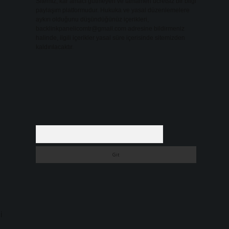
Sitemiz, kar amacı gütmeyen ve tamamen ücretsiz bir bilgi
paylaşım platformudur. Hukuka ve yasal düzenlemelere
aykırı olduğunu düşündüğünüz içerikleri,
backlinkpanelicomtr@gmail.com
adresine bildirmeniz
halinde, ilgili içerikler yasal süre içerisinde sitemizden
kaldırılacaktır.
Arama
i