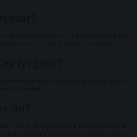
ayıflar?
in direncini azaltmaya yardımcı olabilir. Günlük aktivite, düşük
ekler. Kadınlarda kilo kaybı yumurtlamayı iyileştirebilir.
ay iyi gelir?
i düzenlemede yardımcıdır. Adaçayı ve nanenin aşırı tüketimi
mek tüketilmelidir.
ar mı?
olabilir. Karın ve bel bölgesinde kilo alımı ve karında şişkinlik
olikistik overin belirtilerine bakacak olursak şişkinlik hissi