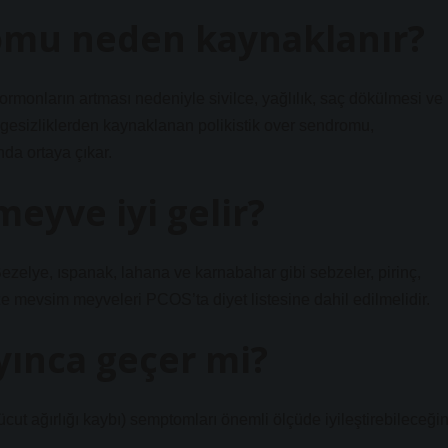
romu neden kaynaklanır?
ormonların artması nedeniyle sivilce, yağlılık, saç dökülmesi ve
engesizliklerden kaynaklanan polikistik over sendromu,
da ortaya çıkar.
meyve iyi gelir?
Bezelye, ıspanak, lahana ve karnabahar gibi sebzeler, pirinç,
ze mevsim meyveleri PCOS’ta diyet listesine dahil edilmelidir.
ayınca geçer mi?
vücut ağırlığı kaybı) semptomları önemli ölçüde iyileştirebileceğin