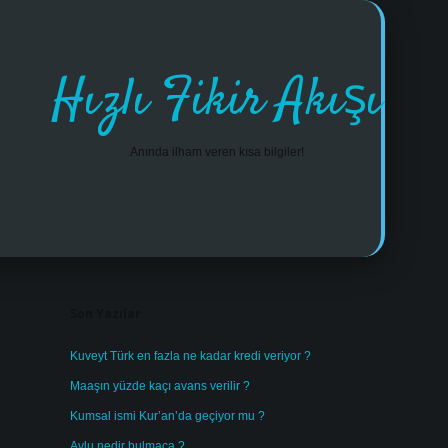
Hızlı Fikir Akışı
Anında ilham veren kısa bilgiler!
Sidebar
https://www.tulipbet.online/
Son Yazılar
Kuveyt Türk en fazla ne kadar kredi veriyor ?
Maaşın yüzde kaçı avans verilir ?
Kumsal ismi Kur’an’da geçiyor mu ?
Avlu nedir bulmaca ?