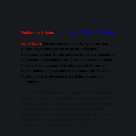
Reklam ve İletişim:
Skype: live:.cid.575569c608265c69
Yasal Uyarı:
Bu internet sitesi, herhangi bir marka,
kurum veya şahıs şirketi ile hiçbir bağlantısı
bulunmamaktadır. Sitede yalnızca kendi hazırladığımız
makaleler paylaşılmaktadır. Burada yer alan içerikler
haber niteliği taşımamakta olup, gerçek kurum ve
kişiler hakkında paylaşım yapılmamaktadır. Gerçek
kurum ve kişiler ile isim benzerlikleri tamamen
tesadüfidir.
Sitemiz, 5651 Sayılı Kanun gereğince Bilgi Teknolojileri
ve İletişim Kurumu (BTK) tarafından onaylanmış bir Yer
Sağlayıcı olarak hizmet vermektedir. Bu nedenle, sitedeki
içerikleri proaktif olarak denetleme veya araştırma
yükümlülüğümüz bulunmamaktadır. Ancak, üyelerimiz
yazdıkları içeriklerin sorumluluğunu taşımakta olup, siteye
üye olarak bu sorumluluğu kabul etmiş sayılırlar.