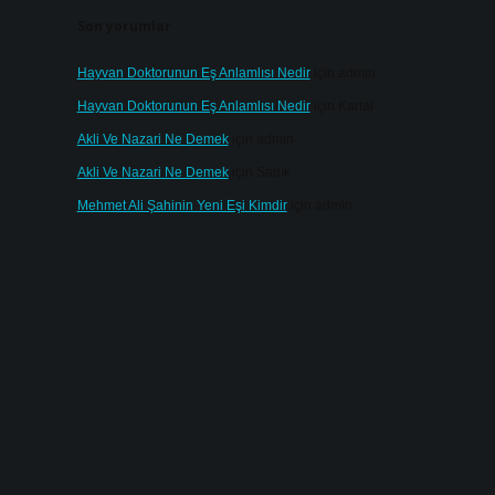
Son yorumlar
Hayvan Doktorunun Eş Anlamlısı Nedir
için
admin
Hayvan Doktorunun Eş Anlamlısı Nedir
için
Kartal
Akli Ve Nazari Ne Demek
için
admin
Akli Ve Nazari Ne Demek
için
Sadık
Mehmet Ali Şahinin Yeni Eşi Kimdir
için
admin