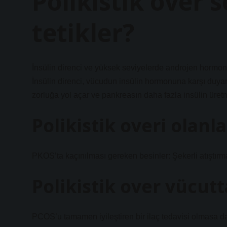
Polikistik over
tetikler?
İnsülin direnci ve yüksek seviyelerde androjen hormonl
İnsülin direnci, vücudun insülin hormonuna karşı duya
zorluğa yol açar ve pankreasın daha fazla insülin üre
Polikistik overi olan
PKOS’ta kaçınılması gereken besinler: Şekerli atıştırmal
Polikistik over vücutta
PCOS’u tamamen iyileştiren bir ilaç tedavisi olmasa d