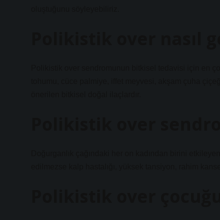
oluştuğunu söyleyebiliriz.
Polikistik over nasıl g
Polikistik over sendromunun bitkisel tedavisi için en 
tohumu, cüce palmiye, iffet meyvesi, akşam çuha çiçeği y
önerilen bitkisel doğal ilaçlardır.
Polikistik over sendr
Doğurganlık çağındaki her on kadından birini etkileye
edilmezse kalp hastalığı, yüksek tansiyon, rahim kanseri
Polikistik over çocuğ