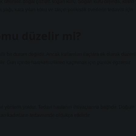
çok önerilen doğal çözüm soğan kürü. Soğan kürü dışında, keten
ağı, kara yılan kökü ve tarçın polikistik overlerin tedavisi için
omu düzelir mi?
r bir durum değildir. Ancak kullanılan ilaçlara ek olarak düzenl
lir. Gün içinde hareketsizlikten kaçınmak için günlük egzersiz
i yöntemi yoktur. Tedavi hastanın ihtiyaçlarına bağlıdır. Doğum
lan kadınların tedavisinde oldukça etkilidir.