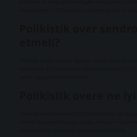
büyümesi ve akne gibi istenmeyen semptomlara yardımcı 
düzenleyerek PCOS hastaları üzerinde olumlu bir etkiye
Polikistik over sendr
etmeli?
Polikistik overler düzenli egzersiz, düşük glisemik indeks
kaldırılabilir. PCOS’ta nelere dikkat edilmelidir? PCO
yeterli uykuya dikkat edilmelidir.
Polikistik overe ne iyi
Polikistik over sendromu (PCOS) olan kişiler için dengel
indeksli (GI) yiyecekler, tam tahıllar, meyve ve sebzeler,
kontrol edebilir ve hormon dengesini iyileştirebilir.