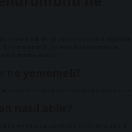
 sendromunu ne
arının üretimi polikistik over sendromunun başlıca nedenleridir.
rlılığının azalmasıdır. Bu, kan şekerinin dengelenmesinde
tmeye çalışmasına neden olur.
lar ne yememeli?
ıklar ve gazlı içecekler gibi rafine karbonhidrat içeren besinler.
n nasıl atılır?
a doğum kontrol hapları adet döngüsünü düzenler ve artan kıl