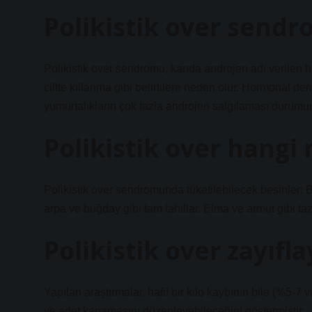
Polikistik over send
Polikistik over sendromu, kanda androjen adı verilen h
ciltte kıllanma gibi belirtilere neden olur. Hormonal d
yumurtalıkların çok fazla androjen salgılaması durumun
Polikistik over hangi 
Polikistik over sendromunda tüketilebilecek besinler: 
arpa ve buğday gibi tam tahıllar. Elma ve armut gibi ta
Polikistik over zayıfl
Yapılan araştırmalar, hafif bir kilo kaybının bile (%5-7 
ve adet kanamasını düzenleyebileceğini göstermiştir.