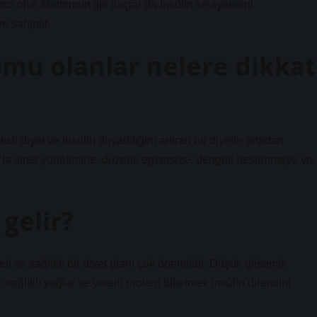
olur. Metformin tipi ilaçlar da insülin seviyelerini
 sahiptir.
omu olanlar nelere dikkat
li diyet ve insülin duyarlılığını artıran bir diyetle ortadan
S’ta stres yönetimine, düzenli egzersize, dengeli beslenmeye ve
 gelir?
i ve sağlıklı bir diyet planı çok önemlidir. Düşük glisemik
 sağlıklı yağlar ve yeterli protein tüketmek insülin direncini