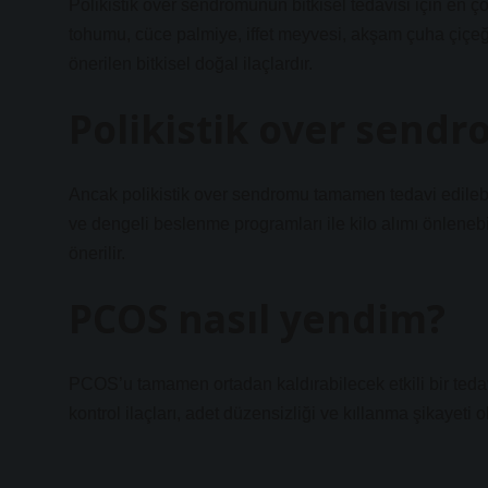
Polikistik over sendromunun bitkisel tedavisi için en 
tohumu, cüce palmiye, iffet meyvesi, akşam çuha çiçeği y
önerilen bitkisel doğal ilaçlardır.
Polikistik over sendr
Ancak polikistik over sendromu tamamen tedavi edilebili
ve dengeli beslenme programları ile kilo alımı önlenebi
önerilir.
PCOS nasıl yendim?
PCOS’u tamamen ortadan kaldırabilecek etkili bir tedav
kontrol ilaçları, adet düzensizliği ve kıllanma şikayeti o