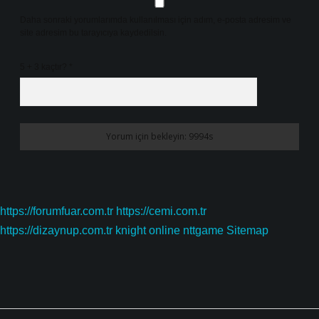
Daha sonraki yorumlarımda kullanılması için adım, e-posta adresim ve
site adresim bu tarayıcıya kaydedilsin.
5 + 3 kaçtır?
*
https://forumfuar.com.tr
https://cemi.com.tr
https://dizaynup.com.tr
knight online
nttgame
Sitemap