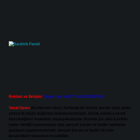
Reklam ve İletişim:
Skype: live:.cid.575569c608265c69
Yasal Uyarı:
Bu internet sitesi, herhangi bir marka, kurum veya şahıs
şirketi ile hiçbir bağlantısı bulunmamaktadır. Sitede yalnızca kendi
hazırladığımız makaleler paylaşılmaktadır. Burada yer alan içerikler
haber niteliği taşımamakta olup, gerçek kurum ve kişiler hakkında
paylaşım yapılmamaktadır. Gerçek kurum ve kişiler ile isim
benzerlikleri tamamen tesadüfidir.