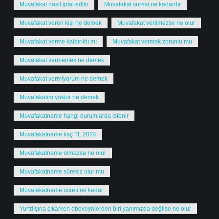
Muvafakat nasıl iptal edilir
Muvafakat süresi ne kadardır
Muvafakat veren kişi ne demek
Muvafakat verilmezse ne olur
Muvafakat verme kaldırıldı mı
Muvafakat vermek zorunlu mu
Muvafakat vermemek ne demek
Muvafakat vermiyorum ne demek
Muvafakatım yoktur ne demek
Muvafakatname hangi durumlarda istenir
Muvafakatname kaç TL 2024
Muvafakatname olmazsa ne olur
Muvafakatname süresiz olur mu
Muvafakatname ücreti ne kadar
Yurtdışına çıkarken ebeveynlerden biri yanımızda değilse ne olur