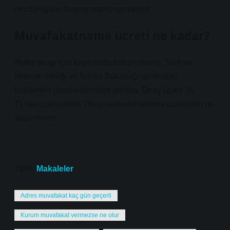
müdürlüğüne başvurmamız gerekiyor.
Muvafakatname ücreti ne kadar?
Noter onayı için başvuruda bulunursanız, Türkiye
Noterler Birliği ve Adalet Bakanlığı tarafından
belirlenen ücreti ödemeniz gerekir. Onay ücreti 50
TL’nin üzerindedir. Onayı e-devlet sistemi üzerinden de
alabilirsiniz.
Tarih:
Makaleler
Adres muvafakat kaç gün geçerli
Kurum muvafakat vermezse ne olur