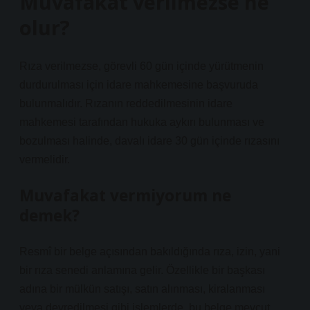
Muvafakat verilmezse ne
olur?
Rıza verilmezse, görevli 60 gün içinde yürütmenin
durdurulması için idare mahkemesine başvuruda
bulunmalıdır. Rızanın reddedilmesinin idare
mahkemesi tarafından hukuka aykırı bulunması ve
bozulması halinde, davalı idare 30 gün içinde rızasını
vermelidir.
Muvafakat vermiyorum ne
demek?
Resmî bir belge açısından bakıldığında rıza, izin, yani
bir rıza senedi anlamına gelir. Özellikle bir başkası
adına bir mülkün satışı, satın alınması, kiralanması
veya devredilmesi gibi işlemlerde, bu belge mevcut