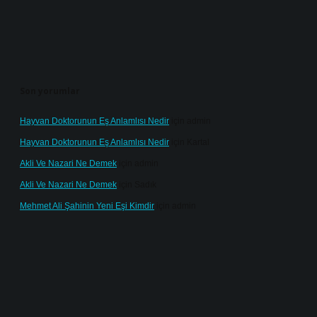
Son yorumlar
Hayvan Doktorunun Eş Anlamlısı Nedir
için
admin
Hayvan Doktorunun Eş Anlamlısı Nedir
için
Kartal
Akli Ve Nazari Ne Demek
için
admin
Akli Ve Nazari Ne Demek
için
Sadık
Mehmet Ali Şahinin Yeni Eşi Kimdir
için
admin