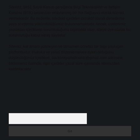
Sitemiz, 5651 Sayılı Kanun gereğince Bilgi Teknolojileri ve İletişim
Kurumu (BTK) tarafından onaylanmış bir Yer Sağlayıcı olarak hizmet
vermektedir. Bu nedenle, sitedeki içerikleri proaktif olarak denetleme
veya araştırma yükümlülüğümüz bulunmamaktadır. Ancak, üyelerimiz
yazdıkları içeriklerin sorumluluğunu taşımakta olup, siteye üye olarak bu
sorumluluğu kabul etmiş sayılırlar.
Sitemiz, kar amacı gütmeyen ve tamamen ücretsiz bir bilgi paylaşım
platformudur. Hukuka ve yasal düzenlemelere aykırı olduğunu
düşündüğünüz içerikleri,
backlinkpanelicomtr@gmail.com
adresine
bildirmeniz halinde, ilgili içerikler yasal süre içerisinde sitemizden
kaldırılacaktır.
Arama