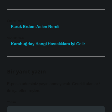
Önceki Yazı
Faruk Erdem Aslen Nereli
Sonraki Yazı
Karabuğday Hangi Hastalıklara Iyi Gelir
Bir yanıt yazın
E-posta adresiniz yayınlanmayacak.
Gerekli alanlar
*
ile işaretlenmişlerdir
Yorum