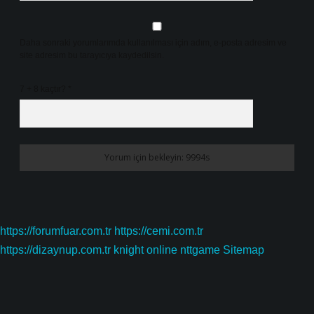
Daha sonraki yorumlarımda kullanılması için adım, e-posta adresim ve
site adresim bu tarayıcıya kaydedilsin.
7 + 8 kaçtır?
*
https://forumfuar.com.tr
https://cemi.com.tr
https://dizaynup.com.tr
knight online
nttgame
Sitemap