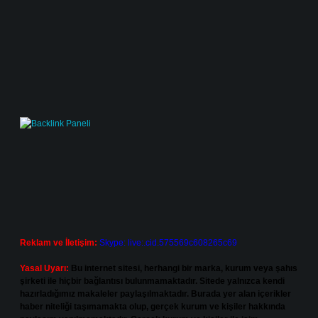
Reklam ve İletişim:
Skype: live:.cid.575569c608265c69
Yasal Uyarı:
Bu internet sitesi, herhangi bir marka, kurum veya şahıs
şirketi ile hiçbir bağlantısı bulunmamaktadır. Sitede yalnızca kendi
hazırladığımız makaleler paylaşılmaktadır. Burada yer alan içerikler
haber niteliği taşımamakta olup, gerçek kurum ve kişiler hakkında