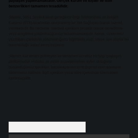
paylaşım yapılmamaktadır. Gerçek kurum ve kişiler ile isim
benzerlikleri tamamen tesadüfidir.
Sitemiz, 5651 Sayılı Kanun gereğince Bilgi Teknolojileri ve İletişim
Kurumu (BTK) tarafından onaylanmış bir Yer Sağlayıcı olarak hizmet
vermektedir. Bu nedenle, sitedeki içerikleri proaktif olarak denetleme
veya araştırma yükümlülüğümüz bulunmamaktadır. Ancak, üyelerimiz
yazdıkları içeriklerin sorumluluğunu taşımakta olup, siteye üye olarak bu
sorumluluğu kabul etmiş sayılırlar.
Sitemiz, kar amacı gütmeyen ve tamamen ücretsiz bir bilgi paylaşım
platformudur. Hukuka ve yasal düzenlemelere aykırı olduğunu
düşündüğünüz içerikleri,
backlinkpanelicomtr@gmail.com
adresine
bildirmeniz halinde, ilgili içerikler yasal süre içerisinde sitemizden
kaldırılacaktır.
Arama