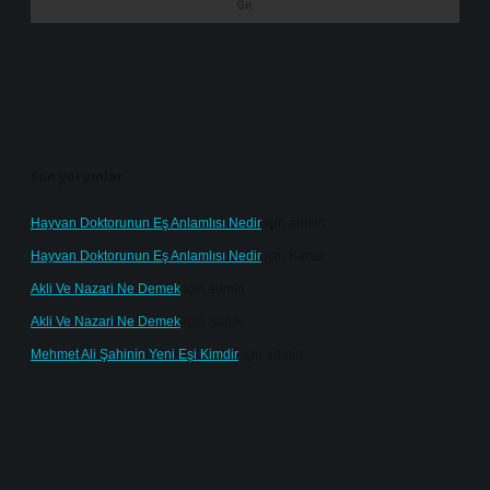
Son yorumlar
Hayvan Doktorunun Eş Anlamlısı Nedir
için
admin
Hayvan Doktorunun Eş Anlamlısı Nedir
için
Kartal
Akli Ve Nazari Ne Demek
için
admin
Akli Ve Nazari Ne Demek
için
Sadık
Mehmet Ali Şahinin Yeni Eşi Kimdir
için
admin