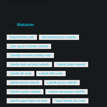
etme.Daha fazla makale…
Tarih:
Makaleler
Doğal liderlik nedir
Etik liderlik tarzları nelerdir
Lider yapan özellikler nelerdir
Liderliğin en temel özelliği nedir
Liderlik nedir ve türleri nelerdir
Liderlik rolleri nelerdir
Liderlik stili nedir
Liderlik stilin nedir
Liderlik tarzlari nelerdir
Liderlik tarzları nelerdir
Liderlik vasıfları nelerdir
Liderlik yaklaşımları nelerdir
Liderlik yapan kişiye ne denir
Süper liderlik türü nedir