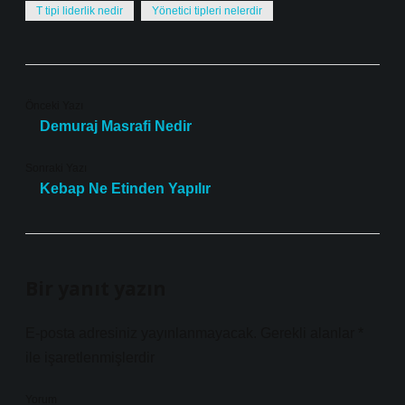
T tipi liderlik nedir
Yönetici tipleri nelerdir
Önceki Yazı
Demuraj Masrafi Nedir
Sonraki Yazı
Kebap Ne Etinden Yapılır
Bir yanıt yazın
E-posta adresiniz yayınlanmayacak.
Gerekli alanlar
*
ile işaretlenmişlerdir
Yorum