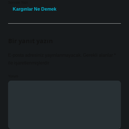
Sonraki Yazı
Kargınlar Ne Demek
Bir yanıt yazın
E-posta adresiniz yayınlanmayacak.
Gerekli alanlar
*
ile işaretlenmişlerdir
Yorum