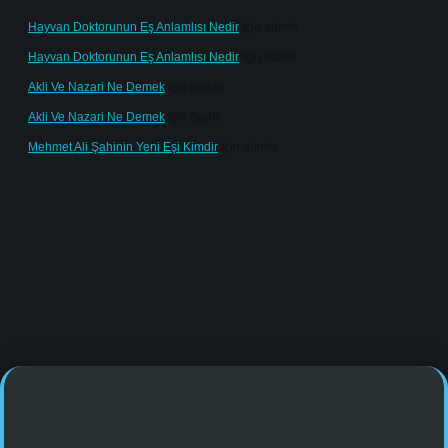
Hayvan Doktorunun Eş Anlamlısı Nedir
için
admin
Hayvan Doktorunun Eş Anlamlısı Nedir
için
Kartal
Akli Ve Nazari Ne Demek
için
admin
Akli Ve Nazari Ne Demek
için
Sadık
Mehmet Ali Şahinin Yeni Eşi Kimdir
için
admin
e/