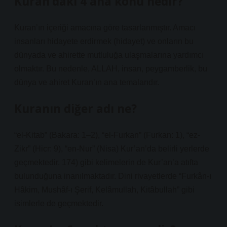
Kuran’daki 4 ana konu nedir?
Kuran’ın içeriği amacına göre tasarlanmıştır. Amacı
insanları hidayete erdirmek (hidayet) ve onların bu
dünyada ve ahirette mutluluğa ulaşmalarına yardımcı
olmaktır. Bu nedenle, ALLAH, insan, peygamberlik, bu
dünya ve ahiret Kuran’ın ana temalarıdır.
Kuranın diğer adı ne?
“el-Kitab” (Bakara: 1–2), “el-Furkan” (Furkan: 1), “ez-
Zikr” (Hicr: 9), “en-Nur” (Nisa) Kur’an’da belirli yerlerde
geçmektedir. 174) gibi kelimelerin de Kur’an’a atıfta
bulunduğuna inanılmaktadır. Dini rivayetlerde “Furkân-ı
Hâkim, Mushâf-ı Şerif, Kelâmullah, Kitâbullah” gibi
isimlerle de geçmektedir.