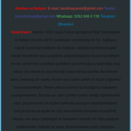
Reklam ve İletişim:
E-mail:
backlinkpaneli@gmail.com
Teams:
forumhizmeti@gmail.com
Whatsapp: 0262 606 0 726
Telegram:
@karabul
Yasal Uyarı:
Sitemiz, 5651 Sayılı Kanun gereğince Bilgi Teknolojileri
ve İletişim Kurumu (BTK) tarafından onaylanmış bir Yer Sağlayıcı
olarak hizmet vermektedir. Bu nedenle, sitedeki içerikleri proaktif
olarak denetleme veya araştırma yükümlülüğümüz bulunmamaktadır.
Ancak, üyelerimiz yazdıkları içeriklerin sorumluluğunu taşımakta olup,
siteye üye olarak bu sorumluluğu kabul etmiş sayılırlar. Bu internet
sitesi, herhangi bir marka, kurum veya şahıs şirketi ile hiçbir bağlantısı
bulunmamaktadır. Sitede yalnızca kendi hazırladığımız makaleler
paylaşılmaktadır. Burada yer alan içerikler haber niteliği taşımamakta
olup, gerçek kurum ve kişiler hakkında paylaşım yapılmamaktadır.
Gerçek kurum ve kişiler ile isim benzerlikleri tamamen tesadüfidir.
Sitemiz, kar amacı gütmeyen ve tamamen ücretsiz bir bilgi paylaşım
platformudur. Hukuka ve yasal düzenlemelere aykırı olduğunu