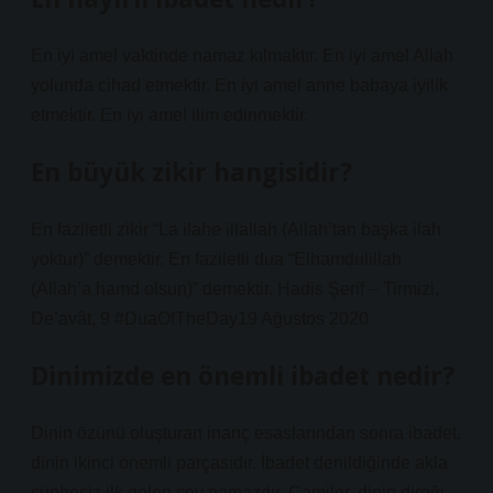
En iyi amel vaktinde namaz kılmaktır. En iyi amel Allah
yolunda cihad etmektir. En iyi amel anne babaya iyilik
etmektir. En iyi amel ilim edinmektir.
En büyük zikir hangisidir?
En faziletli zikir “La ilahe illallah (Allah’tan başka ilah
yoktur)” demektir. En faziletli dua “Elhamdulillah
(Allah’a hamd olsun)” demektir. Hadis Şerif – Tirmizi,
De’avât, 9 #DuaOfTheDay19 Ağustos 2020
Dinimizde en önemli ibadet nedir?
Dinin özünü oluşturan inanç esaslarından sonra ibadet,
dinin ikinci önemli parçasıdır. İbadet denildiğinde akla
şüphesiz ilk gelen şey namazdır. Camiler, dinin direği