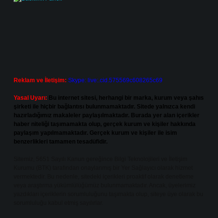
Reklam ve İletişim:
Skype: live:.cid.575569c608265c69
Yasal Uyarı:
Bu internet sitesi, herhangi bir marka, kurum veya şahıs
şirketi ile hiçbir bağlantısı bulunmamaktadır. Sitede yalnızca kendi
hazırladığımız makaleler paylaşılmaktadır. Burada yer alan içerikler
haber niteliği taşımamakta olup, gerçek kurum ve kişiler hakkında
paylaşım yapılmamaktadır. Gerçek kurum ve kişiler ile isim
benzerlikleri tamamen tesadüfidir.
Sitemiz, 5651 Sayılı Kanun gereğince Bilgi Teknolojileri ve İletişim
Kurumu (BTK) tarafından onaylanmış bir Yer Sağlayıcı olarak hizmet
vermektedir. Bu nedenle, sitedeki içerikleri proaktif olarak denetleme
veya araştırma yükümlülüğümüz bulunmamaktadır. Ancak, üyelerimiz
yazdıkları içeriklerin sorumluluğunu taşımakta olup, siteye üye olarak bu
sorumluluğu kabul etmiş sayılırlar.