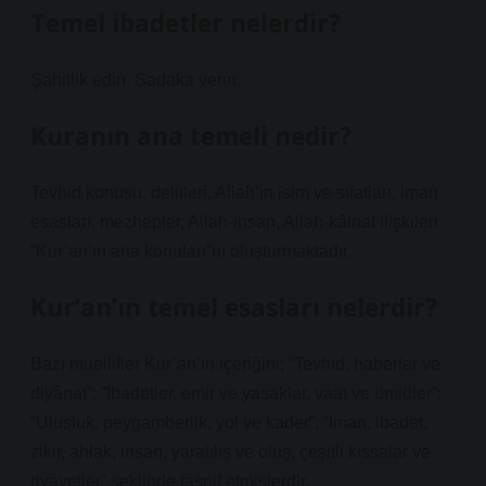
Temel ibadetler nelerdir?
Şahitlik edin. Sadaka verin.
Kuranın ana temeli nedir?
Tevhid konusu, delilleri, Allah’ın isim ve sıfatları, iman
esasları, mezhepler, Allah-insan, Allah-kâinat ilişkileri
“Kur’an’ın ana konuları”nı oluşturmaktadır.
Kur’an’ın temel esasları nelerdir?
Bazı müellifler Kur’an’ın içeriğini; “Tevhid, haberler ve
diyânat”; “İbadetler, emir ve yasaklar, vaat ve ümidler”;
“Ulusluk, peygamberlik, yol ve kader”; “İman, ibadet,
zikir, ahlak, insan, yaratılış ve oluş, çeşitli kıssalar ve
rivayetler” şeklinde tasnif etmişlerdir.