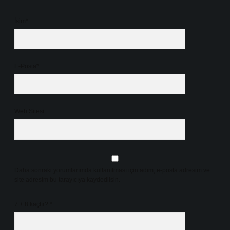
İsim*
E-Posta*
Web Sitesi
Daha sonraki yorumlarımda kullanılması için adım, e-posta adresim ve
site adresim bu tarayıcıya kaydedilsin.
7 + 8 kaçtır?
*