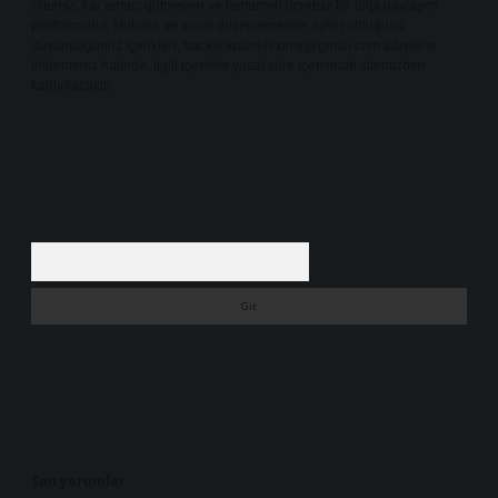
Sitemiz, kar amacı gütmeyen ve tamamen ücretsiz bir bilgi paylaşım
platformudur. Hukuka ve yasal düzenlemelere aykırı olduğunu
düşündüğünüz içerikleri,
backlinkpanelicomtr@gmail.com
adresine
bildirmeniz halinde, ilgili içerikler yasal süre içerisinde sitemizden
kaldırılacaktır.
Arama
Son yorumlar