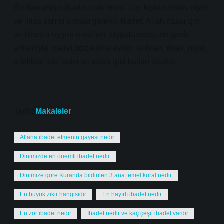
Bir davranışın ibadet olabilmesi için; kişinin iman, niyet
ve ihlas sahibi olması gerekir. İbadet, Allah rızası için
ve İslam’a uygun olmalıdır. Uygulamada, en geniş
anlamıyla ibadet dört kısma ayrılır: a) İman, ihlas, niyet,
tefekkür, ilim, sabır ve takva gibi kalbin ibadeti.
Tarih:
Makaleler
Allaha ibadet etmenin gayesi nedir
Dinimizde en önemli ibadet nedir
Dinimize göre Kuranda bildirilen 3 ana temel kural nedir
En büyük zikir hangisidir
En hayırlı ibadet nedir
En zor ibadet nedir
İbadet nedir ve kaç çeşit ibadet vardır