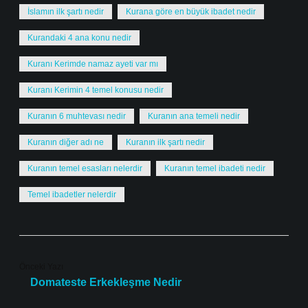
İslamın ilk şartı nedir
Kurana göre en büyük ibadet nedir
Kurandaki 4 ana konu nedir
Kuranı Kerimde namaz ayeti var mı
Kuranı Kerimin 4 temel konusu nedir
Kuranın 6 muhtevası nedir
Kuranın ana temeli nedir
Kuranın diğer adı ne
Kuranın ilk şartı nedir
Kuranın temel esasları nelerdir
Kuranın temel ibadeti nedir
Temel ibadetler nelerdir
Önceki Yazı
Domateste Erkekleşme Nedir