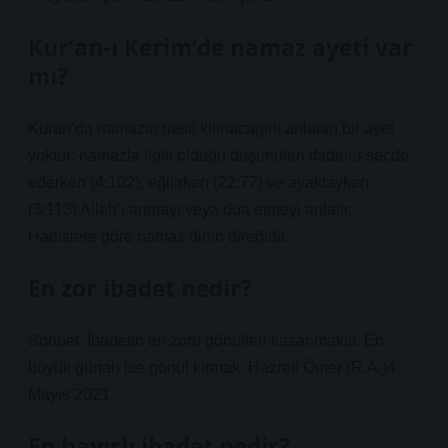
Kur’an-ı Kerim’de namaz ayeti var
mı?
Kuran’da namazın nasıl kılınacağını anlatan bir ayet
yoktur; namazla ilgili olduğu düşünülen ifadeler secde
ederken (4:102), eğilirken (22:77) ve ayaktayken
(3:113) Allah’ı anmayı veya dua etmeyi anlatır.
Hadislere göre namaz dinin direğidir.
En zor ibadet nedir?
Sohbet. İbadetin en zoru gönülleri kazanmaktır. En
büyük günah ise gönül kırmak. Hazreti Ömer (R.A.)4
Mayıs 2021
En hayırlı ibadet nedir?