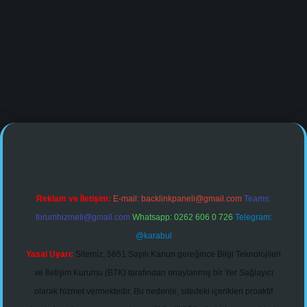
ne/
Reklam ve İletişim:
E-mail:
backlinkpaneli@gmail.com
Teams:
forumhizmeti@gmail.com
Whatsapp: 0262 606 0 726
Telegram:
@karabul
Yasal Uyarı:
Sitemiz, 5651 Sayılı Kanun gereğince Bilgi Teknolojileri
ve İletişim Kurumu (BTK) tarafından onaylanmış bir Yer Sağlayıcı
olarak hizmet vermektedir. Bu nedenle, sitedeki içerikleri proaktif