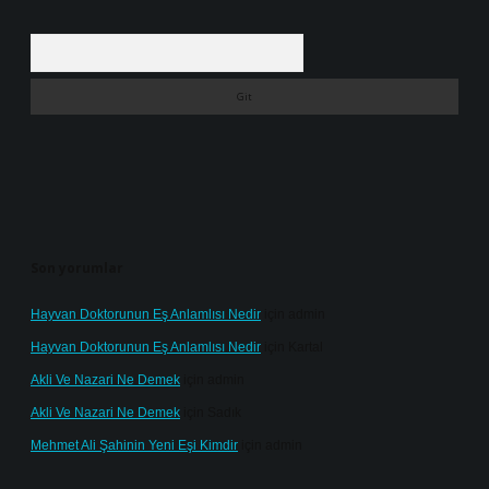
Arama
Son yorumlar
Hayvan Doktorunun Eş Anlamlısı Nedir
için
admin
Hayvan Doktorunun Eş Anlamlısı Nedir
için
Kartal
Akli Ve Nazari Ne Demek
için
admin
Akli Ve Nazari Ne Demek
için
Sadık
Mehmet Ali Şahinin Yeni Eşi Kimdir
için
admin