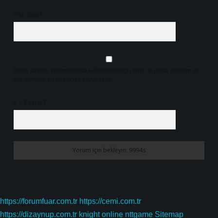
Web Sitesi
Daha sonraki yorumlarımda kullanılması için adım, e-posta adresim ve
site adresim bu tarayıcıya kaydedilsin.
6 + 2 kaçtır?
*
https://forumfuar.com.tr
https://cemi.com.tr
https://dizaynup.com.tr
knight online
nttgame
Sitemap