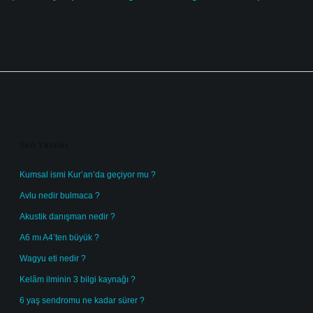
Sidebar
Son Yazılar
Kumsal ismi Kur’an’da geçiyor mu ?
Avlu nedir bulmaca ?
Akustik danışman nedir ?
A6 mı A4’ten büyük ?
Wagyu eti nedir ?
Kelâm ilminin 3 bilgi kaynağı ?
6 yaş sendromu ne kadar sürer ?