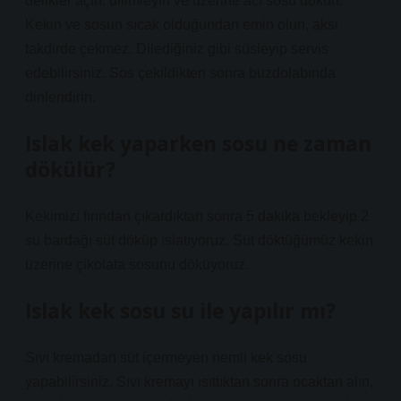
delikler açın, dilimleyin ve üzerine acı sosu dökün.
Kekin ve sosun sıcak olduğundan emin olun, aksi
takdirde çekmez. Dilediğiniz gibi süsleyip servis
edebilirsiniz. Sos çekildikten sonra buzdolabında
dinlendirin.
Islak kek yaparken sosu ne zaman
dökülür?
Kekimizi fırından çıkardıktan sonra 5 dakika bekleyip 2
su bardağı süt döküp ıslatıyoruz. Süt döktüğümüz kekin
üzerine çikolata sosunu döküyoruz.
Islak kek sosu su ile yapılır mı?
Sıvı kremadan süt içermeyen nemli kek sosu
yapabilirsiniz. Sıvı kremayı ısıttıktan sonra ocaktan alın,