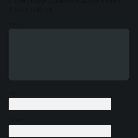
E-posta adresiniz yayınlanmayacak.
Gerekli alanlar
*
ile işaretlenmişlerdir
Yorum
İsim*
E-Posta*