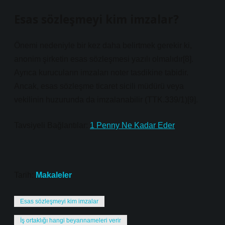
Esas sözleşmeyi kim imzalar?
Önemi nedeniyle bir kez daha belirtmek gerekir ki,
anonim şirketin esas sözleşmesi yazılı olmalıdır[8].
Ayrıca kurucuların imzaları noter tasdikine tabidir.
Ancak, esas sözleşme ticaret sicili müdürü veya
vekilinin huzurunda da imzalanabilir (TTK.339/1)[9].
Tavsiyeli Bağlantılar:
1 Penny Ne Kadar Eder
Tarih:
Makaleler
Esas sözleşmeyi kim imzalar
İş ortaklığı hangi beyannameleri verir