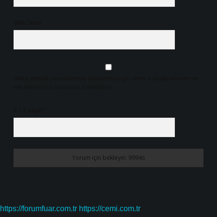
Web Sitesi
Daha sonraki yorumlarımda kullanılması için adım, e-posta adresim ve
site adresim bu tarayıcıya kaydedilsin.
6 + 2 kaçtır?
*
https://forumfuar.com.tr
https://cemi.com.tr