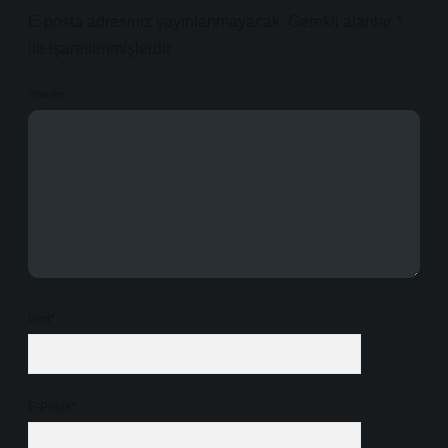
E-posta adresiniz yayınlanmayacak.
Gerekli alanlar
*
ile işaretlenmişlerdir
Yorum
İsim*
E-Posta*