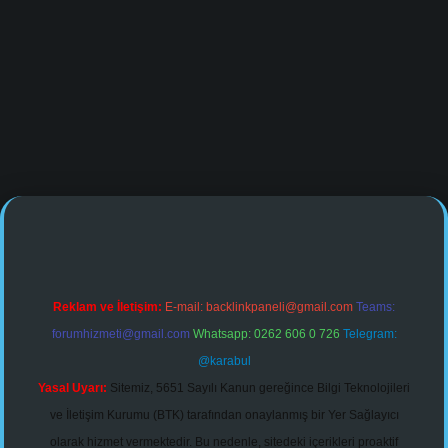
ttps://www.tulipbet.online/
Reklam ve İletişim:
E-mail:
backlinkpaneli@gmail.com
Teams:
forumhizmeti@gmail.com
Whatsapp: 0262 606 0 726
Telegram:
@karabul
Yasal Uyarı:
Sitemiz, 5651 Sayılı Kanun gereğince Bilgi Teknolojileri
ve İletişim Kurumu (BTK) tarafından onaylanmış bir Yer Sağlayıcı
olarak hizmet vermektedir. Bu nedenle, sitedeki içerikleri proaktif