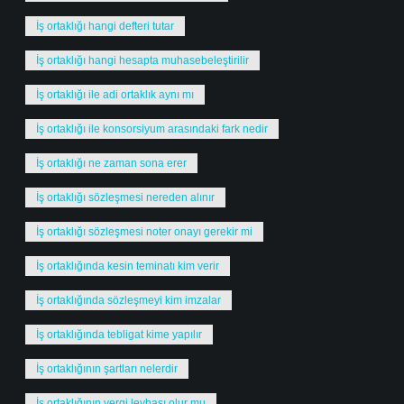
İş ortaklığı hangi defteri tutar
İş ortaklığı hangi hesapta muhasebeleştirilir
İş ortaklığı ile adi ortaklık aynı mı
İş ortaklığı ile konsorsiyum arasındaki fark nedir
İş ortaklığı ne zaman sona erer
İş ortaklığı sözleşmesi nereden alınır
İş ortaklığı sözleşmesi noter onayı gerekir mi
İş ortaklığında kesin teminatı kim verir
İş ortaklığında sözleşmeyi kim imzalar
İş ortaklığında tebligat kime yapılır
İş ortaklığının şartları nelerdir
İş ortaklığının vergi levhası olur mu