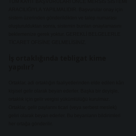
TÜM KAYIT BAŞVURULARI ÖNCE MERSIS SİSTEMİ
ARACILIĞIYLA YAPILMALIDIR. Başvurular onay için
sistem üzerinden gönderildikten ve talep numarası
oluşturulduktan sonra, sistemin bunları onaylamasını
beklemenize gerek yoktur. GEREKLİ BELGELERLE
TİCARET OFİSİNE GELMELİSİNİZ.
İş ortaklığında tebligat kime
yapılır?
Ortaklar, adi ortaklığın faaliyetlerinden elde edilen kârı
kişisel gelir olarak beyan ederler. Başka bir deyişle,
ortaklık için gelir vergisi yükümlülüğü kurulmaz.
Ortaklar, gelir paylarını ticari (veya serbest meslek)
geliri olarak beyan ederler. Bu beyanların bildirimleri
her ortağa gönderilir.