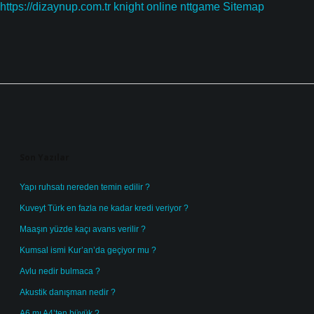
https://dizaynup.com.tr
knight online
nttgame
Sitemap
Sidebar
Son Yazılar
Yapı ruhsatı nereden temin edilir ?
Kuveyt Türk en fazla ne kadar kredi veriyor ?
Maaşın yüzde kaçı avans verilir ?
Kumsal ismi Kur’an’da geçiyor mu ?
Avlu nedir bulmaca ?
Akustik danışman nedir ?
A6 mı A4’ten büyük ?