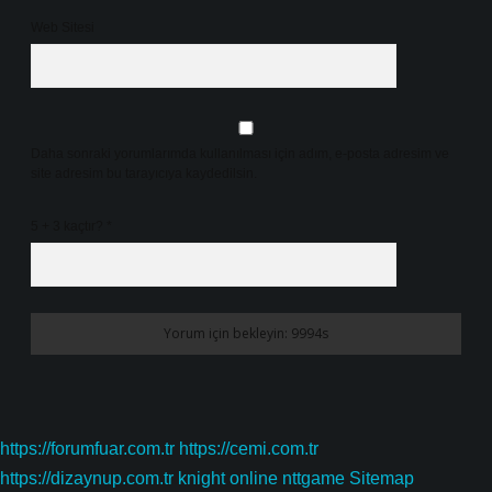
Web Sitesi
Daha sonraki yorumlarımda kullanılması için adım, e-posta adresim ve
site adresim bu tarayıcıya kaydedilsin.
5 + 3 kaçtır?
*
https://forumfuar.com.tr
https://cemi.com.tr
https://dizaynup.com.tr
knight online
nttgame
Sitemap