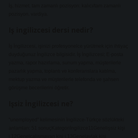
İş, hizmet. tam zamanlı pozisyon: kalıcı/tam zamanlı
pozisyon. vardiya.
Iş ingilizcesi dersi nedir?
İş İngilizcesi, işinizi profesyonelce yürütmek için ihtiyaç
duyduğunuz İngilizce bilgisidir. İş İngilizcesi; E-posta
yazma, rapor hazırlama, sunum yapma, müşterilerle
pazarlık yapma, toplantı ve konferanslara katılma,
mektup yazma ve müşterilerle telefonda ve şahsen
görüşme becerilerini öğretir.
Işsiz İngilizcesi ne?
“unemployed” kelimesinin İngilizce-Türkçe sözlükteki
anlamları: 51 sonuçKategoriİngilizce11Genelişsiz kişi
i.12Genelçalışmayan kişi i.13Genelaylak kişi