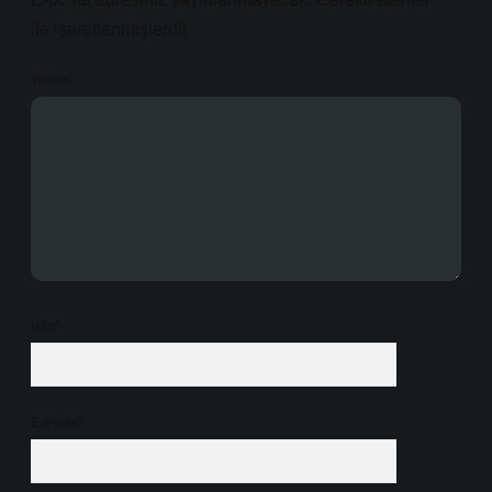
ile işaretlenmişlerdir
Yorum
İsim*
E-Posta*