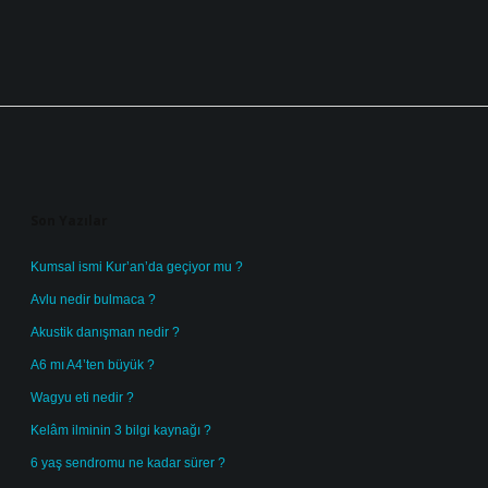
Sidebar
Son Yazılar
Kumsal ismi Kur’an’da geçiyor mu ?
Avlu nedir bulmaca ?
Akustik danışman nedir ?
A6 mı A4’ten büyük ?
Wagyu eti nedir ?
Kelâm ilminin 3 bilgi kaynağı ?
6 yaş sendromu ne kadar sürer ?