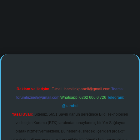
ine/
Reklam ve İletişim:
E-mail:
backlinkpaneli@gmail.com
Teams:
forumhizmeti@gmail.com
Whatsapp: 0262 606 0 726
Telegram:
@karabul
Yasal Uyarı:
Sitemiz, 5651 Sayılı Kanun gereğince Bilgi Teknolojileri
ve İletişim Kurumu (BTK) tarafından onaylanmış bir Yer Sağlayıcı
olarak hizmet vermektedir. Bu nedenle, sitedeki içerikleri proaktif
olarak denetleme veya araştırma yükümlülüğümüz bulunmamaktadır.