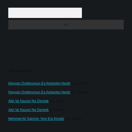
Arama
Son yorumlar
Hayvan Doktorunun Eş Anlamlısı Nedir
için
admin
Hayvan Doktorunun Eş Anlamlısı Nedir
için
Kartal
Akli Ve Nazari Ne Demek
için
admin
Akli Ve Nazari Ne Demek
için
Sadık
Mehmet Ali Şahinin Yeni Eşi Kimdir
için
admin