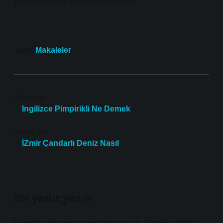
yaşam doyumu sağlaması beklenir.
Tarih:
Makaleler
Önceki Yazı
Ingilizce Pimpirikli Ne Demek
Sonraki Yazı
İZmir Çandarlı Deniz Nasıl
Bir yanıt yazın
E-posta adresiniz yayınlanmayacak.
Gerekli alanlar
*