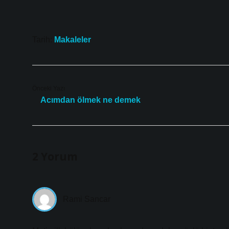
Tarih:
Makaleler
Önceki Yazı
Acımdan ölmek ne demek
2 Yorum
Rami Sancar