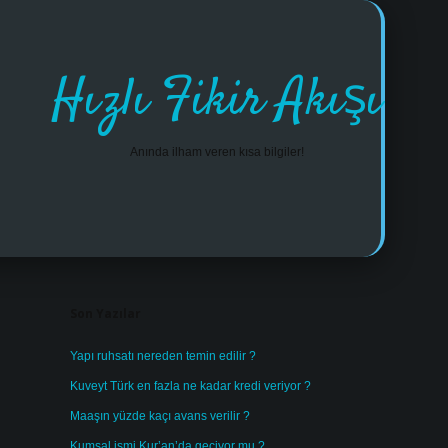
Hızlı Fikir Akışı
Anında ilham veren kısa bilgiler!
Sidebar
https://www.tulipbet.online/
Son Yazılar
Yapı ruhsatı nereden temin edilir ?
Kuveyt Türk en fazla ne kadar kredi veriyor ?
Maaşın yüzde kaçı avans verilir ?
Kumsal ismi Kur’an’da geçiyor mu ?