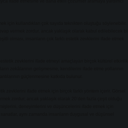
layca ifade etmesine ve daha etkili çözümler aramaya yardımcı
mek için kullandıkları çok sayıda teknikten oluştuğu söylenebilir.
evap vermek zordur, ancak yaklaşık olarak kabul edilebilecek bi
şitli olması, insanların çok farklı estetik zevklerini ifade etmek
 estetik zevklerini ifade etmeyi amaçlayan birçok kültürel etkinlik
anların zekâlarının gelişmesine, kendilerini ifade etme yollarının
lantılarının güçlenmesine katkıda bulunur.
tik zevklerini ifade etmek için birçok farklı yöntem içerir. Görsel
rmek zordur; ancak yaklaşık olarak 20’den fazla çeşit olduğu
çmişlerini, deneyimlerini ve düşüncelerini ifade etmek için
l sanatlar, aynı zamanda insanların duygusal ve düşünsel