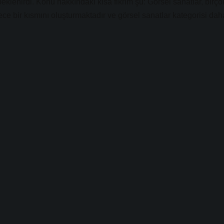
eklenirdi. Konu hakkındaki kısa fikrim şu: Görsel sanatlar, birço
adece bir kısmını oluşturmaktadır ve görsel sanatlar kategorisi dah