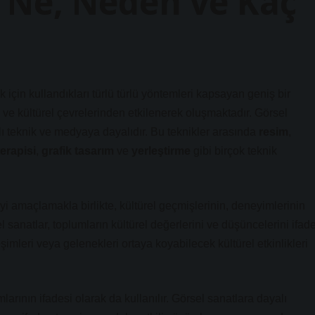
: Ne, Neden ve Kaç
k için kullandıkları türlü türlü yöntemleri kapsayan geniş bir
 ve kültürel çevrelerinden etkilenerek oluşmaktadır. Görsel
rklı teknik ve medyaya dayalıdır. Bu teknikler arasında
resim
,
erapisi
,
grafik tasarım
ve
yerleştirme
gibi birçok teknik
eyi amaçlamakla birlikte, kültürel geçmişlerinin, deneyimlerinin
l sanatlar, toplumların kültürel değerlerini ve düşüncelerini ifad
eşimleri veya gelenekleri ortaya koyabilecek kültürel etkinlikleri
arının ifadesi olarak da kullanılır. Görsel sanatlara dayalı