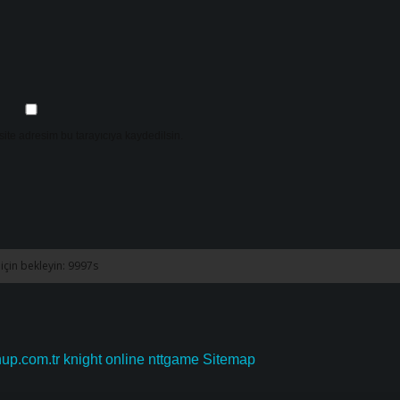
ite adresim bu tarayıcıya kaydedilsin.
nup.com.tr
knight online
nttgame
Sitemap