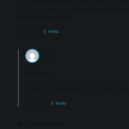
Metin ilk bölümde anlaşılır, sadece daha güçlü bir ton b
farklı dalı içermektedir. Bu dallar, görsel sanatların s
geniş bir yelpazeyi kapsar.
Aralık 14, 2024
Yanıtla
admin
Rami Sancar!
Katkınız metni
daha anlaşılır
yaptı, memnun oldum.
Aralık 14, 2024
Yanıtla
Bir yanıt yazın