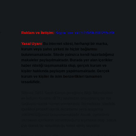
r
Reklam ve İletişim:
Skype: live:.cid.575569c608265c69
Yasal Uyarı:
Bu internet sitesi, herhangi bir marka,
kurum veya şahıs şirketi ile hiçbir bağlantısı
bulunmamaktadır. Sitede yalnızca kendi hazırladığımız
makaleler paylaşılmaktadır. Burada yer alan içerikler
haber niteliği taşımamakta olup, gerçek kurum ve
kişiler hakkında paylaşım yapılmamaktadır. Gerçek
kurum ve kişiler ile isim benzerlikleri tamamen
tesadüfidir.
Sitemiz, 5651 Sayılı Kanun gereğince Bilgi Teknolojileri
ve İletişim Kurumu (BTK) tarafından onaylanmış bir Yer
Sağlayıcı olarak hizmet vermektedir. Bu nedenle, sitedeki
içerikleri proaktif olarak denetleme veya araştırma
yükümlülüğümüz bulunmamaktadır. Ancak, üyelerimiz
yazdıkları içeriklerin sorumluluğunu taşımakta olup, siteye
üye olarak bu sorumluluğu kabul etmiş sayılırlar.