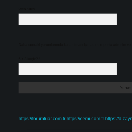
Web Sitesi
Daha sonraki yorumlarımda kullanılması için adım, e-posta adresim ve s
5 + 3 kaçtır?
*
https://forumfuar.com.tr
https://cemi.com.tr
https://dizay