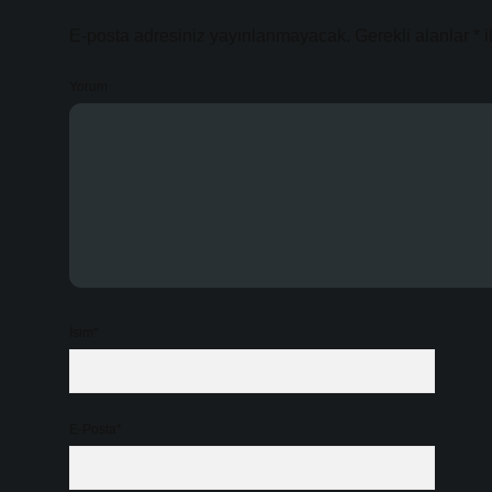
E-posta adresiniz yayınlanmayacak.
Gerekli alanlar
*
i
Yorum
İsim*
E-Posta*