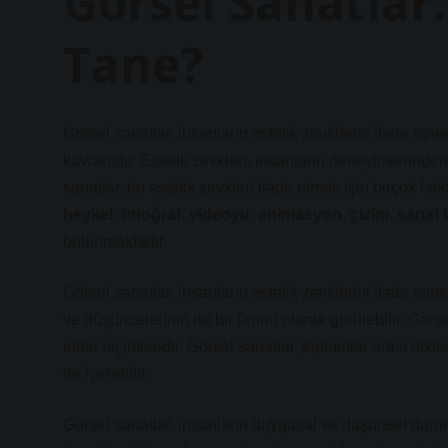
Görsel Sanatlar
Tane?
Görsel sanatlar, insanların estetik zevklerini ifade etme
kavramdır. Estetik zevkleri, insanların deneyimlerinden
sanatlar, bu estetik zevkleri ifade etmek için birçok fa
heykel
,
fotoğraf
,
videoyu
,
animasyon
,
çizim
,
sanat t
bulunmaktadır.
Görsel sanatlar, insanların estetik zevklerini ifade etm
ve düşüncelerinin de bir ürünü olarak görülebilir. Görse
etme biçimleridir. Görsel sanatlar, toplumlar arası etkil
de içerebilir.
Görsel sanatlar, insanların duygusal ve düşünsel duruml