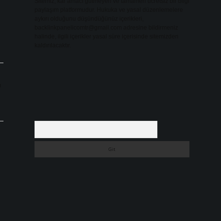
Sitemiz, kar amacı gütmeyen ve tamamen ücretsiz bir bilgi
paylaşım platformudur. Hukuka ve yasal düzenlemelere
aykırı olduğunu düşündüğünüz içerikleri,
backlinkpanelicomtr@gmail.com
adresine bildirmeniz
halinde, ilgili içerikler yasal süre içerisinde sitemizden
kaldırılacaktır.
ı
Arama