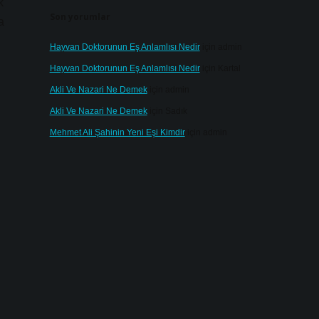
k
Son yorumlar
a
Hayvan Doktorunun Eş Anlamlısı Nedir
için
admin
Hayvan Doktorunun Eş Anlamlısı Nedir
için
Kartal
Akli Ve Nazari Ne Demek
için
admin
Akli Ve Nazari Ne Demek
için
Sadık
Mehmet Ali Şahinin Yeni Eşi Kimdir
için
admin