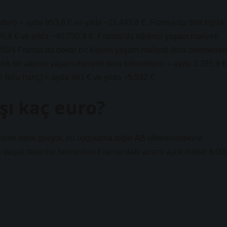
den) = ayda 953,8 € ve yılda ~11.445,6 €. Fransa’da dört kişilik
95,9 € ve yılda ~40.750,8 €. Fransa’da öğrenci yaşam maliyeti
2024 Fransa’da bekar bir kişinin yaşam maliyeti (kira ödemeden
ilik bir ailenin yaşam maliyeti (kira ödemeden) = ayda 3.395,9 €
 (kira hariç) = ayda 461 € ve yılda ~5.532 €.
şı kaç euro?
7’sine denk geliyor, bu uygulama diğer AB ülkelerindekine
ha düşük tavanlar belirlerken Fransa’daki azami aylık miktar 8.00