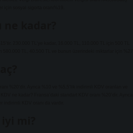
r için sosyal sigorta oranı%19.
ı ne kadar?
 %15’tir. 230.000 TL’ye kadar, 16.000 TL, 110.000 TL için 500 TL
in 580.000 TL, 40.500 TL ve bunun üzerindeki miktarlar için %27
kaç?
nı %20’dir. Ayrıca %10 ve %5,5’lik indirimli KDV oranları ve
da KDV ne kadar? Fransa’daki standart KDV oranı %20’dir. Ayrıca
r indirimli KDV oranı da vardır.
iyi mi?