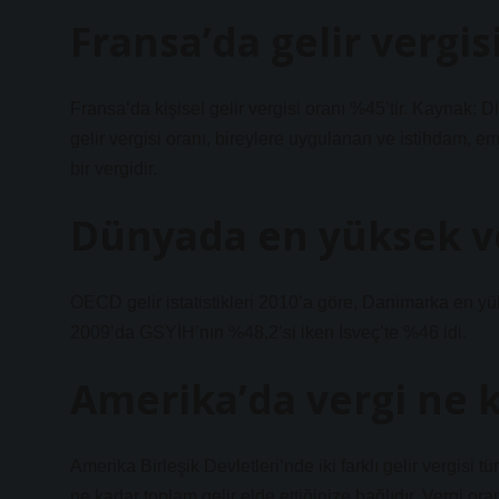
Fransa’da gelir vergis
Fransa’da kişisel gelir vergisi oranı %45’tir. Kaynak:
gelir vergisi oranı, bireylere uygulanan ve istihdam, eme
bir vergidir.
Dünyada en yüksek ve
OECD gelir istatistikleri 2010’a göre, Danimarka en y
2009’da GSYİH’nın %48,2’si iken İsveç’te %46 idi.
Amerika’da vergi ne 
Amerika Birleşik Devletleri’nde iki farklı gelir vergisi tü
ne kadar toplam gelir elde ettiğinize bağlıdır. Vergi 