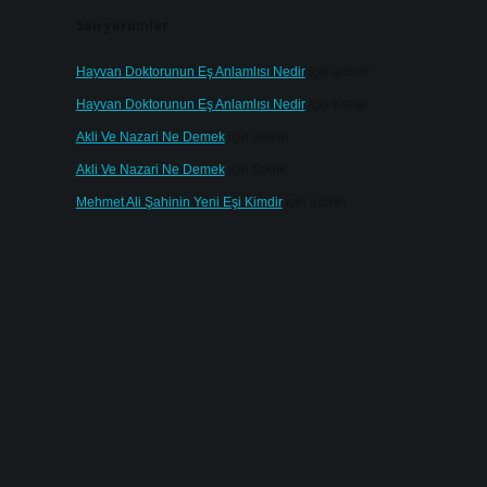
Son yorumlar
Hayvan Doktorunun Eş Anlamlısı Nedir
için
admin
Hayvan Doktorunun Eş Anlamlısı Nedir
için
Kartal
Akli Ve Nazari Ne Demek
için
admin
Akli Ve Nazari Ne Demek
için
Sadık
Mehmet Ali Şahinin Yeni Eşi Kimdir
için
admin