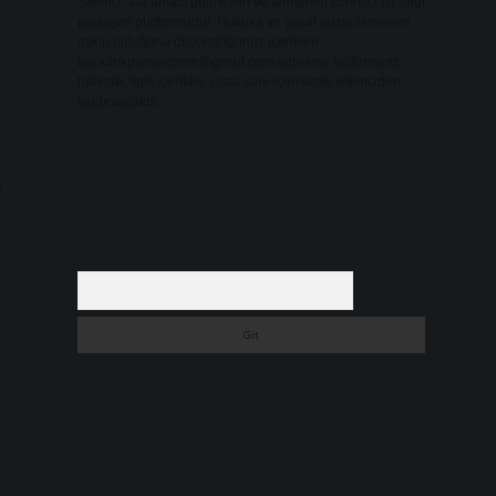
Sitemiz, kar amacı gütmeyen ve tamamen ücretsiz bir bilgi
paylaşım platformudur. Hukuka ve yasal düzenlemelere
aykırı olduğunu düşündüğünüz içerikleri,
backlinkpanelicomtr@gmail.com
adresine bildirmeniz
halinde, ilgili içerikler yasal süre içerisinde sitemizden
kaldırılacaktır.
a
Arama