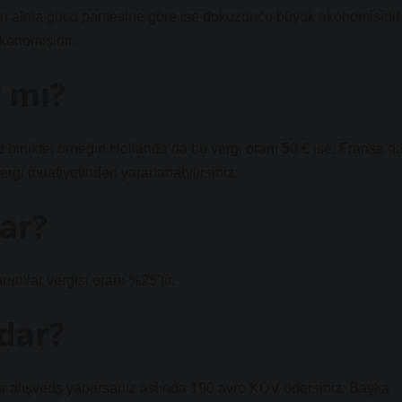
tın alma gücü paritesine göre ise dokuzuncu büyük ekonomisidir
konomisidir.
r mı?
 birlikte; örneğin Hollanda’da bu vergi oranı 50 € ise, Fransa’d
gi muafiyetinden yararlanabilirsiniz.
ar?
rumlar vergisi oranı %25’tir.
dar?
r alışveriş yaparsanız aslında 190 avro KDV ödersiniz. Başka