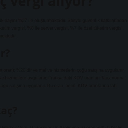
 vergi alıyor?
yük payını %37 ile oluşturmaktadır. Sosyal güvenlik katkılarından
ketim vergisi, %8 ile servet vergisi, %7 ile özel tüketim vergisi,
mektedir.
r?
 oran): %20’dir ve mal ve hizmetlerin çoğu satışına uygulanır.
 ve hizmetlere uygulanır. Fransa’daki KDV oranları Taux normal
oğu satışına uygulanır. Bu oran, belirli KDV oranlarına tabi
kaç?
al Merkez Vergi DairesiEndUnitGelir vergisi oranı%45,00Satış