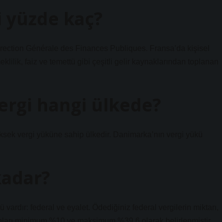
i yüzde kaç?
 Direction Générale des Finances Publiques. Fransa’da kişisel
klilik, faiz ve temettü gibi çeşitli gelir kaynaklarından toplanan
rgi hangi ülkede?
üksek vergi yüküne sahip ülkedir. Danimarka’nın vergi yükü
kadar?
rü vardır: federal ve eyalet. Ödediğiniz federal vergilerin miktarı,
oranları minimum %10 ve maksimum %39,6 olarak belirlenmiştir.