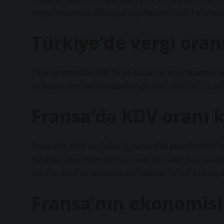
vergisi oranı%19,00Sosyal sigorta oranı%38,74Şirketle
Türkiye’de vergi oran
Yıllık geliriniz 110.000 TL’ye kadar ise vergi oranınız
ve bunun üzerindeki miktarlar için %20. 230.000 TL iç
Fransa’da KDV oranı 
Fransa’da KDV ne kadar? Fransa’daki standart KDV ora
%2,1’lik süper indirimli KDV oranı da vardır. Fransa’
%10 ve %5,5’lik indirimli KDV oranları ve %2,1’lik süpe
Fransa’nın ekonomisi 