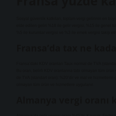
Fransa yüzde kaç
Sosyal güvenlik katkıları, toplam vergi gelirinin en bü
elde edilen geliri %18 ile gelir vergisi, %15 ile genel tü
%5 ile kurumlar vergisi ve %3 ile emek vergisi takip et
Fransa’da tax ne kada
Fransa’daki KDV oranları Taux normal de TVA (standart
Bu oran, belirli KDV oranlarına tabi olmayan tüm ürün
de TVA (standart oran): %20’dir ve mal ve hizmetlerin ç
olmayan tüm ürün ve hizmetlere uygulanır.
Almanya vergi oranı 
Almanya’da gelir vergisi oranı %45’tir. Kaynak: Feder