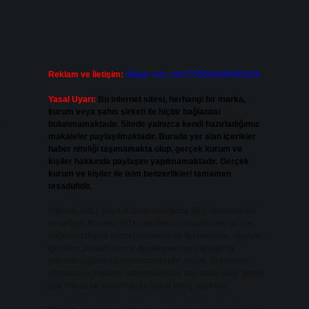
Reklam ve İletişim:
Skype: live:.cid.575569c608265c69
Yasal Uyarı:
Bu internet sitesi, herhangi bir marka,
kurum veya şahıs şirketi ile hiçbir bağlantısı
.
bulunmamaktadır. Sitede yalnızca kendi hazırladığımız
makaleler paylaşılmaktadır. Burada yer alan içerikler
haber niteliği taşımamakta olup, gerçek kurum ve
kişiler hakkında paylaşım yapılmamaktadır. Gerçek
kurum ve kişiler ile isim benzerlikleri tamamen
tesadüfidir.
Sitemiz, 5651 Sayılı Kanun gereğince Bilgi Teknolojileri
ve İletişim Kurumu (BTK) tarafından onaylanmış bir Yer
Sağlayıcı olarak hizmet vermektedir. Bu nedenle, sitedeki
içerikleri proaktif olarak denetleme veya araştırma
yükümlülüğümüz bulunmamaktadır. Ancak, üyelerimiz
yazdıkları içeriklerin sorumluluğunu taşımakta olup, siteye
üye olarak bu sorumluluğu kabul etmiş sayılırlar.