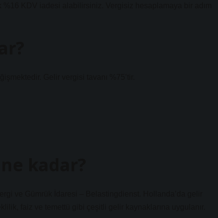
 %16 KDV iadesi alabilirsiniz. Vergisiz hesaplamaya bir adım
ar?
ğişmektedir. Gelir vergisi tavanı %75’tir.
i ne kadar?
Vergi ve Gümrük İdaresi – Belastingdienst. Hollanda’da gelir
lilik, faiz ve temettü gibi çeşitli gelir kaynaklarına uygulanır.