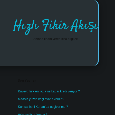
Hızlı Fikir Akışı
Anında ilham veren kısa bilgiler!
Sidebar
https://www.tulipbet.online/
Son Yazılar
Kuveyt Türk en fazla ne kadar kredi veriyor ?
Maaşın yüzde kaçı avans verilir ?
Kumsal ismi Kur’an’da geçiyor mu ?
Avlu nedir bulmaca ?