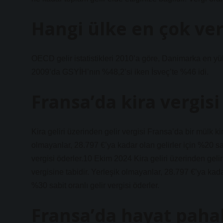
Hangi ülke en çok ver
OECD gelir istatistikleri 2010’a göre, Danimarka en y
2009’da GSYİH’nın %48,2’si iken İsveç’te %46 idi.
Fransa’da kira vergis
Kira geliri üzerinden gelir vergisi Fransa’da bir mülk kira
olmayanlar, 28.797 €’ya kadar olan gelirler için %20 sab
vergisi öderler.10 Ekim 2024 Kira geliri üzerinden gelir v
vergisine tabidir. Yerleşik olmayanlar, 28.797 €’ya kada
%30 sabit oranlı gelir vergisi öderler.
Fransa’da hayat pahal