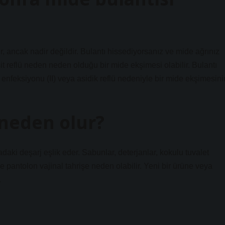
r, ancak nadir değildir. Bulantı hissediyorsanız ve mide ağrınız
it reflü neden neden olduğu bir mide ekşimesi olabilir. Bulantı
u enfeksiyonu (II) veya asidik reflü nedeniyle bir mide ekşimesini
 neden olur?
aki deşarj eşlik eder. Sabunlar, deterjanlar, kokulu tuvalet
ı ve pantolon vajinal tahrişe neden olabilir. Yeni bir ürüne veya
.