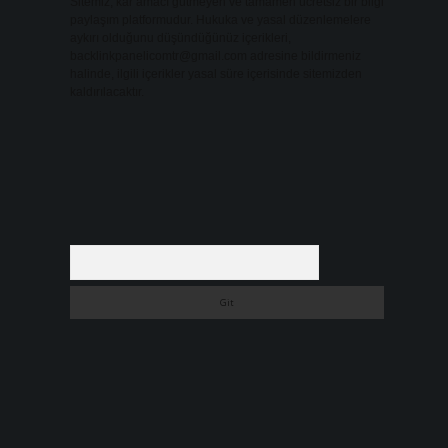
Sitemiz, kar amacı gütmeyen ve tamamen ücretsiz bir bilgi
paylaşım platformudur. Hukuka ve yasal düzenlemelere
aykırı olduğunu düşündüğünüz içerikleri,
backlinkpanelicomtr@gmail.com
adresine bildirmeniz
halinde, ilgili içerikler yasal süre içerisinde sitemizden
kaldırılacaktır.
Arama