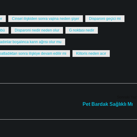
er
Cinsel ilişkiden sonra vajina neden şişer
Disparoni geçici mi
übü
Disparoni nedir neden olur
G noktası nedir
adınlar boşalınca karın ağrısı olur mu
 patladıktan sonra ilişkiye devam edilir mi
Klitoris neden acır
Sonraki Yaz
Pet Bardak Sağlıklı Mı