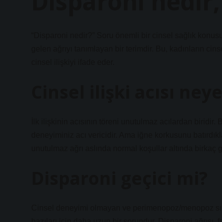
Disparoni nedir
“Disparoni nedir?” Soru önemli bir cinsel sağlık konus
gelen ağrıyı tanımlayan bir terimdir. Bu, kadınların cinse
cinsel ilişkiyi ifade eder.
Cinsel ilişki acısı ne
İlk ilişkinin acısının töreni unutulmaz acılardan biridir.
deneyiminiz acı vericidir. Ama iğne korkusunu batırdıkla
unutulmaz ağrı aslında normal koşullar altında birkaç g
Disparoni geçici mi?
Cinsel deneyimi olmayan ve perimenopoz/menopoz sırası
bazıları için daha uzun bir sorundur. Disparoni ağrısı, fr