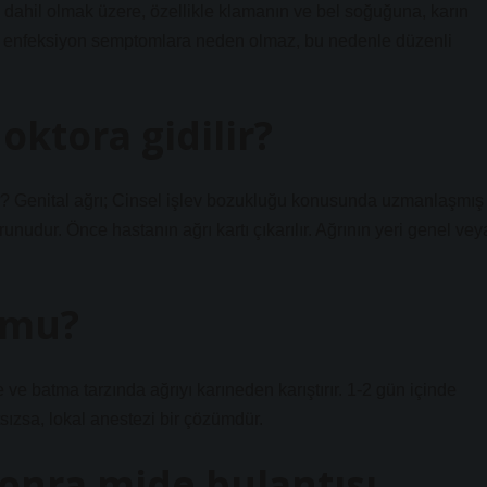
de dahil olmak üzere, özellikle klamanın ve bel soğuğuna, karın
çok enfeksiyon semptomlara neden olmaz, bu nedenle düzenli
oktora gidilir?
dilir? Genital ağrı; Cinsel işlev bozukluğu konusunda uzmanlaşmış
runudur. Önce hastanın ağrı kartı çıkarılır. Ağrının yeri genel vey
r mu?
lde ve batma tarzında ağrıyı karıneden karıştırır. 1-2 gün içinde
tsızsa, lokal anestezi bir çözümdür.
sonra mide bulantısı