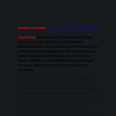
Reklam ve İletişim:
Skype: live:.cid.575569c608265c69
Yasal Uyarı:
Bu internet sitesi, herhangi bir marka,
kurum veya şahıs şirketi ile hiçbir bağlantısı
bulunmamaktadır. Sitede yalnızca kendi hazırladığımız
makaleler paylaşılmaktadır. Burada yer alan içerikler
haber niteliği taşımamakta olup, gerçek kurum ve
kişiler hakkında paylaşım yapılmamaktadır. Gerçek
kurum ve kişiler ile isim benzerlikleri tamamen
tesadüfidir.
Sitemiz, 5651 Sayılı Kanun gereğince Bilgi Teknolojileri
ve İletişim Kurumu (BTK) tarafından onaylanmış bir Yer
Sağlayıcı olarak hizmet vermektedir. Bu nedenle, sitedeki
içerikleri proaktif olarak denetleme veya araştırma
yükümlülüğümüz bulunmamaktadır. Ancak, üyelerimiz
yazdıkları içeriklerin sorumluluğunu taşımakta olup, siteye
üye olarak bu sorumluluğu kabul etmiş sayılırlar.