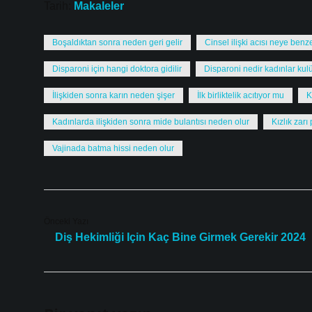
Tarih:
Makaleler
Boşaldıktan sonra neden geri gelir
Cinsel ilişki acısı neye benz
Disparoni için hangi doktora gidilir
Disparoni nedir kadınlar kul
İlişkiden sonra karın neden şişer
İlk birliktelik acıtıyor mu
K
Kadınlarda ilişkiden sonra mide bulantısı neden olur
Kızlık zarı
Vajinada batma hissi neden olur
Önceki Yazı
Diş Hekimliği Için Kaç Bine Girmek Gerekir 2024