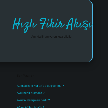
Hızlı Fikir Akışı
Anında ilham veren kısa bilgiler!
Sidebar
https://www.tulipbet.online/
Son Yazılar
Kumsal ismi Kur’an’da geçiyor mu ?
Avlu nedir bulmaca ?
Akustik danışman nedir ?
A6 mı A4’ten büyük ?