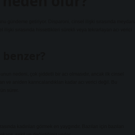
, neden olur?
unu gündeme getiriyor. Disparoni, cinsel ilişki sırasında meydan
l ilişki sırasında hissettikleri sürekli veya tekrarlayan acı verici
ye benzer?
 Bunun nedeni, çok şiddetli bir acı olmasıdır, ancak ilk cinsel
rı ve aniden karıncalandıkları kadar acı verici değil. Bu
ün sürer.
nda kadınları görmek en yaygındır. Bazıları için bazıları
ekans, şekil ve değiştiğiniz yerler.