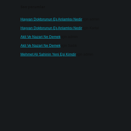
Son yorumlar
Hayvan Doktorunun Eş Anlamlısı Nedir
için
admin
Hayvan Doktorunun Eş Anlamlısı Nedir
için
Kartal
Akli Ve Nazari Ne Demek
için
admin
Akli Ve Nazari Ne Demek
için
Sadık
Mehmet Ali Şahinin Yeni Eşi Kimdir
için
admin