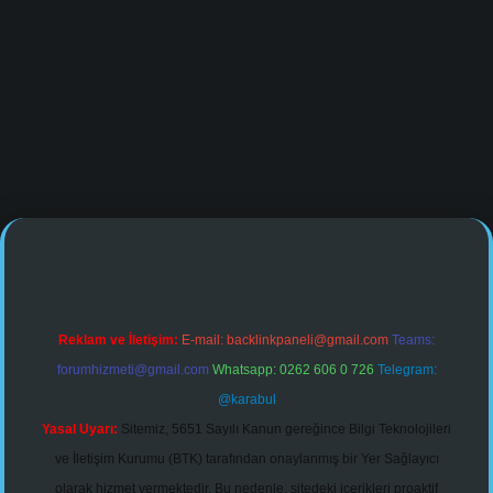
/
Reklam ve İletişim:
E-mail:
backlinkpaneli@gmail.com
Teams:
forumhizmeti@gmail.com
Whatsapp: 0262 606 0 726
Telegram:
@karabul
Yasal Uyarı:
Sitemiz, 5651 Sayılı Kanun gereğince Bilgi Teknolojileri
ve İletişim Kurumu (BTK) tarafından onaylanmış bir Yer Sağlayıcı
olarak hizmet vermektedir. Bu nedenle, sitedeki içerikleri proaktif