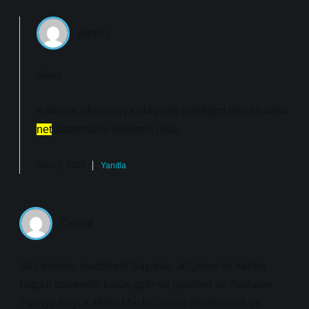
admin
Alev!
Katkınız, okuyucuya ulaşmak istediğim
mesajı
daha
net
aktarmama yardımcı oldu.
Ekim 3, 2025
Yanıtla
Cemal
Söz konusu maddeyle Sayıştay ‘a “genel ve katma
bütçeli dairelerin bütün gelir ve giderleri ile mallarını
Türkiye Büyük Millet Meclisi adına denetlemek ve