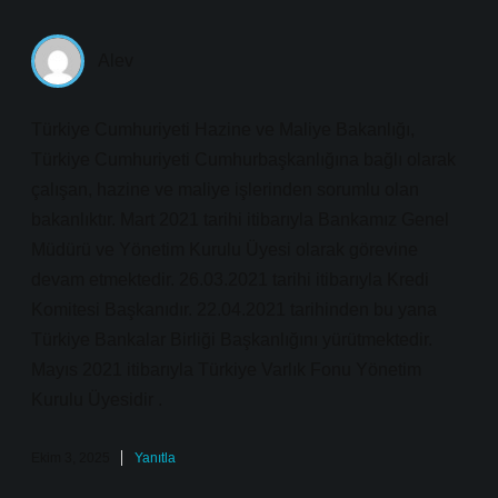
Alev
Türkiye Cumhuriyeti Hazine ve Maliye Bakanlığı,
Türkiye Cumhuriyeti Cumhurbaşkanlığına bağlı olarak
çalışan, hazine ve maliye işlerinden sorumlu olan
bakanlıktır. Mart 2021 tarihi itibarıyla Bankamız Genel
Müdürü ve Yönetim Kurulu Üyesi olarak görevine
devam etmektedir. 26.03.2021 tarihi itibarıyla Kredi
Komitesi Başkanıdır. 22.04.2021 tarihinden bu yana
Türkiye Bankalar Birliği Başkanlığını yürütmektedir.
Mayıs 2021 itibarıyla Türkiye Varlık Fonu Yönetim
Kurulu Üyesidir .
Ekim 3, 2025
Yanıtla