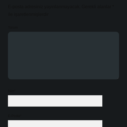
E-posta adresiniz yayınlanmayacak.
Gerekli alanlar
*
ile işaretlenmişlerdir
Yorum
İsim*
E-Posta*