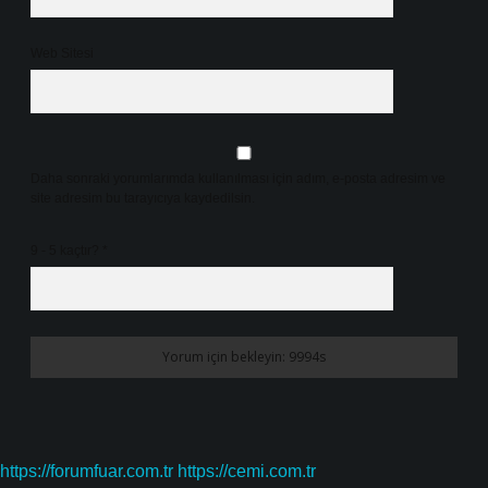
Web Sitesi
Daha sonraki yorumlarımda kullanılması için adım, e-posta adresim ve
site adresim bu tarayıcıya kaydedilsin.
9 - 5 kaçtır?
*
https://forumfuar.com.tr
https://cemi.com.tr