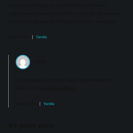
sorumluların hesap ve işlemlerini kesin hükme
bağlamak ve kanunlarla verilen inceleme, denetleme
ve hükme bağlama işlerini yapma” görevi verilmiştir.
Ekim 3, 2025
Yanıtla
admin
Cemal! Her düşünceniz bana hitap etmese de
katkınız için
teşekkür ederim
.
Ekim 3, 2025
Yanıtla
Bir yanıt yazın