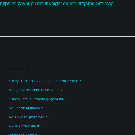
https://dizaynup.com.tr
knight online
nttgame
Sitemap
Sidebar
Son Yazılar
Kuveyt Türk en fazla ne kadar kredi veriyor ?
Maaşın yüzde kaçı avans verilir ?
Kumsal ismi Kur’an’da geçiyor mu ?
Avlu nedir bulmaca ?
Akustik danışman nedir ?
A6 mı A4’ten büyük ?