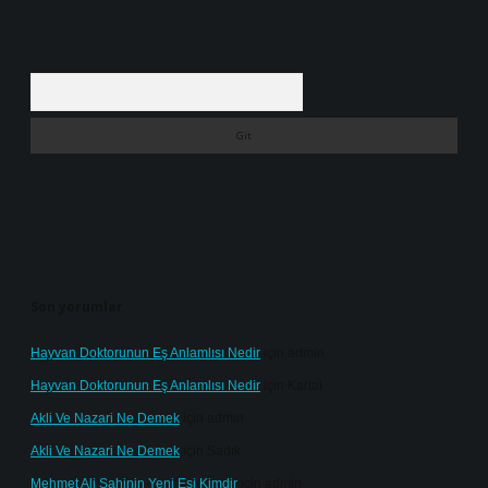
Arama
Son yorumlar
Hayvan Doktorunun Eş Anlamlısı Nedir
için
admin
Hayvan Doktorunun Eş Anlamlısı Nedir
için
Kartal
Akli Ve Nazari Ne Demek
için
admin
Akli Ve Nazari Ne Demek
için
Sadık
Mehmet Ali Şahinin Yeni Eşi Kimdir
için
admin