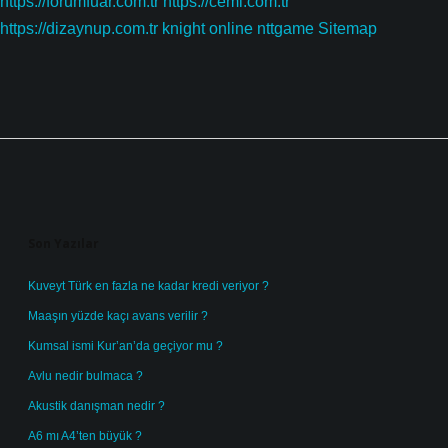
https://forumfuar.com.tr
https://cemi.com.tr
https://dizaynup.com.tr
knight online
nttgame
Sitemap
Sidebar
Son Yazılar
Kuveyt Türk en fazla ne kadar kredi veriyor ?
Maaşın yüzde kaçı avans verilir ?
Kumsal ismi Kur’an’da geçiyor mu ?
Avlu nedir bulmaca ?
Akustik danışman nedir ?
A6 mı A4’ten büyük ?