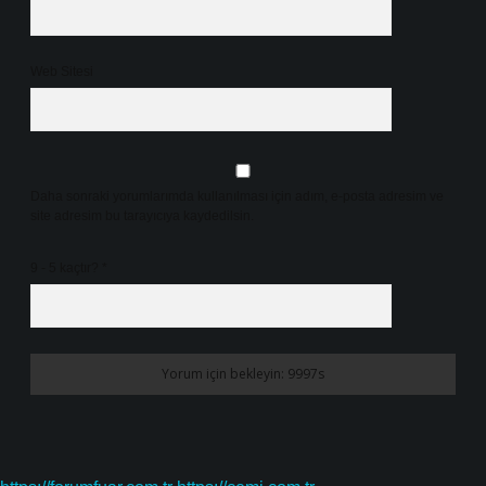
Web Sitesi
Daha sonraki yorumlarımda kullanılması için adım, e-posta adresim ve
site adresim bu tarayıcıya kaydedilsin.
9 - 5 kaçtır?
*