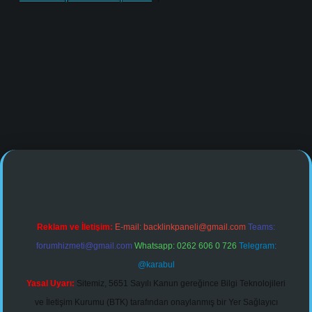
ne/
Reklam ve İletişim:
E-mail:
backlinkpaneli@gmail.com
Teams:
forumhizmeti@gmail.com
Whatsapp: 0262 606 0 726
Telegram:
@karabul
Yasal Uyarı:
Sitemiz, 5651 Sayılı Kanun gereğince Bilgi Teknolojileri
ve İletişim Kurumu (BTK) tarafından onaylanmış bir Yer Sağlayıcı