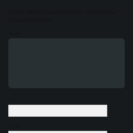
E-posta adresiniz yayınlanmayacak.
Gerekli alanlar
*
ile işaretlenmişlerdir
Yorum
İsim*
E-Posta*