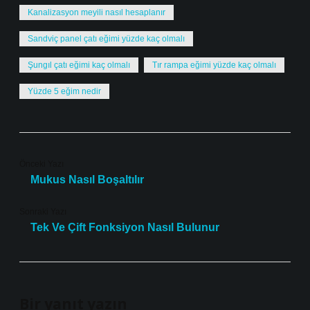
Kanalizasyon meyili nasıl hesaplanır
Sandviç panel çatı eğimi yüzde kaç olmalı
Şungıl çatı eğimi kaç olmalı
Tır rampa eğimi yüzde kaç olmalı
Yüzde 5 eğim nedir
Önceki Yazı
Mukus Nasıl Boşaltılır
Sonraki Yazı
Tek Ve Çift Fonksiyon Nasıl Bulunur
Bir yanıt yazın