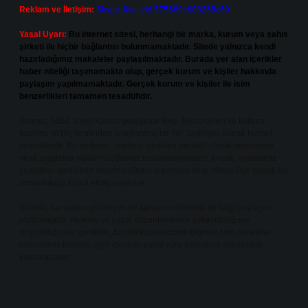
Reklam ve İletişim:
Skype: live:.cid.575569c608265c69
Yasal Uyarı:
Bu internet sitesi, herhangi bir marka, kurum veya şahıs
şirketi ile hiçbir bağlantısı bulunmamaktadır. Sitede yalnızca kendi
hazırladığımız makaleler paylaşılmaktadır. Burada yer alan içerikler
haber niteliği taşımamakta olup, gerçek kurum ve kişiler hakkında
paylaşım yapılmamaktadır. Gerçek kurum ve kişiler ile isim
benzerlikleri tamamen tesadüfidir.
Sitemiz, 5651 Sayılı Kanun gereğince Bilgi Teknolojileri ve İletişim
Kurumu (BTK) tarafından onaylanmış bir Yer Sağlayıcı olarak hizmet
vermektedir. Bu nedenle, sitedeki içerikleri proaktif olarak denetleme
veya araştırma yükümlülüğümüz bulunmamaktadır. Ancak, üyelerimiz
yazdıkları içeriklerin sorumluluğunu taşımakta olup, siteye üye olarak bu
sorumluluğu kabul etmiş sayılırlar.
Sitemiz, kar amacı gütmeyen ve tamamen ücretsiz bir bilgi paylaşım
platformudur. Hukuka ve yasal düzenlemelere aykırı olduğunu
düşündüğünüz içerikleri,
backlinkpanelicomtr@gmail.com
adresine
bildirmeniz halinde, ilgili içerikler yasal süre içerisinde sitemizden
kaldırılacaktır.