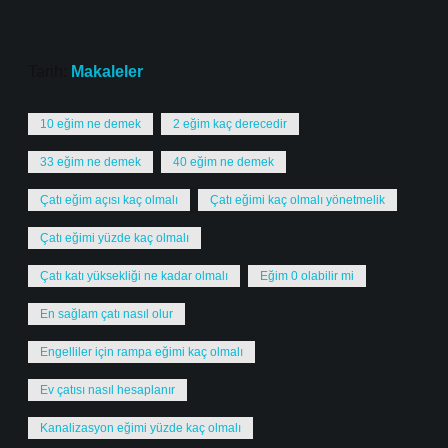
Tarih:
Makaleler
10 eğim ne demek
2 eğim kaç derecedir
33 eğim ne demek
40 eğim ne demek
Çatı eğim açısı kaç olmalı
Çatı eğimi kaç olmalı yönetmelik
Çatı eğimi yüzde kaç olmalı
Çatı katı yüksekliği ne kadar olmalı
Eğim 0 olabilir mi
En sağlam çatı nasıl olur
Engelliler için rampa eğimi kaç olmalı
Ev çatısı nasıl hesaplanır
Kanalizasyon eğimi yüzde kaç olmalı