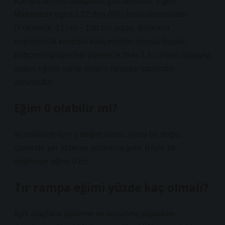
Rampa ölçüleri aşağıdaki gibi olmalıdır. Eğim:
Maksimum eğim 1:12’den (8%) fazla olmamalıdır.
(Yükseklik: 51 cm – 100 cm arası). Binaların
erişilebilirlik kontrolü bahçelerden (varsa) başlar;
bahçenin girişindeki yükseklik farkı 1,3 cm’den fazlaysa
uygun eğime sahip engelli rampası yapılması
zorunludur.
Eğim 0 olabilir mi?
İki noktanın aynı y değeri varsa, yatay bir doğru
üzerinde yer aldıkları anlamına gelir. Böyle bir
doğrunun eğimi 0’dır.
Tır rampa eğimi yüzde kaç olmalı?
İlgili araçlarla yükleme ve boşaltma yaparken,