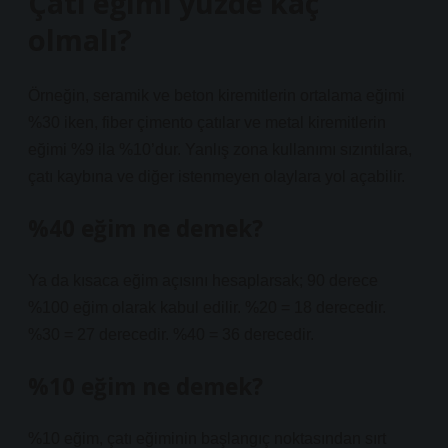
Çatı eğimi yüzde kaç
olmalı?
Örneğin, seramik ve beton kiremitlerin ortalama eğimi
%30 iken, fiber çimento çatılar ve metal kiremitlerin
eğimi %9 ila %10’dur. Yanlış zona kullanımı sızıntılara,
çatı kaybına ve diğer istenmeyen olaylara yol açabilir.
%40 eğim ne demek?
Ya da kısaca eğim açısını hesaplarsak; 90 derece
%100 eğim olarak kabul edilir. %20 = 18 derecedir.
%30 = 27 derecedir. %40 = 36 derecedir.
%10 eğim ne demek?
%10 eğim, çatı eğiminin başlangıç ​​noktasından sırt