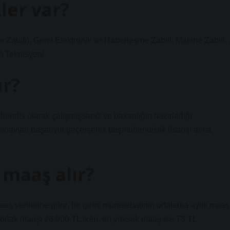
ler var?
iti), Gemi Elektronik ve Haberleşme Zabiti, Makine Zabiti,
m Teknisyeni.
ur?
hendis olarak çalışmışsanız ve bakanlığın hazırladığı
sınavları başarıyla geçerseniz başmühendislik lisansı alma
maaş alır?
maaş verilerine göre, bir gemi mürettebatının ortalama aylık maaş
 ortak maaşı 26.900 TL iken, en yüksek maaş ise 73 TL.