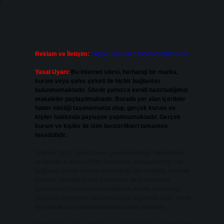
Reklam ve İletişim:
Skype: live:.cid.575569c608265c69
Yasal Uyarı:
Bu internet sitesi, herhangi bir marka,
kurum veya şahıs şirketi ile hiçbir bağlantısı
bulunmamaktadır. Sitede yalnızca kendi hazırladığımız
makaleler paylaşılmaktadır. Burada yer alan içerikler
haber niteliği taşımamakta olup, gerçek kurum ve
kişiler hakkında paylaşım yapılmamaktadır. Gerçek
kurum ve kişiler ile isim benzerlikleri tamamen
tesadüfidir.
Sitemiz, 5651 Sayılı Kanun gereğince Bilgi Teknolojileri
ve İletişim Kurumu (BTK) tarafından onaylanmış bir Yer
Sağlayıcı olarak hizmet vermektedir. Bu nedenle, sitedeki
içerikleri proaktif olarak denetleme veya araştırma
yükümlülüğümüz bulunmamaktadır. Ancak, üyelerimiz
yazdıkları içeriklerin sorumluluğunu taşımakta olup, siteye
üye olarak bu sorumluluğu kabul etmiş sayılırlar.