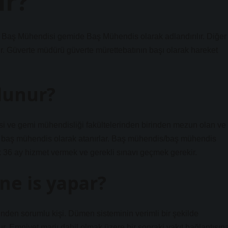
ir?
n Baş Mühendisi gemide Baş Mühendis olarak adlandırılır. Diğer
ır. Güverte müdürü güverte mürettebatının başı olarak hareket
olunur?
si ve gemi mühendisliği fakültelerinden birinden mezun olan ve
er baş mühendis olarak atanırlar. Baş mühendis/baş mühendis
 36 ay hizmet vermek ve gerekli sınavı geçmek gerekir.
ne is yapar?
n sorumlu kişi. Dümen sisteminin verimli bir şekilde
. Emniyet marjı dahil olmak üzere bir sonraki yakıt bağlantısın