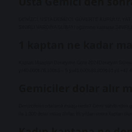
Usta Gemici den sonra
DENİZCİ, USTA DENİZCİ, GÜVERTE KURULU, YAT KAPTANI
SINIRLI VARDİYA SUBAYI eğitimine katılarak SINIRLI
1 kaptan ne kadar maa
Kaptan Maaşları Deneyime Göre 2024Deneyim Süresi
yıl40.000₺78.100₺5 – 9 yıl45.600₺88.800₺10 yıl +47.
Gemiciler dolar alır m
Denizcilerin ortalama maaşı nedir? Gemi sahibinden ge
ila 1.300 dolar maaş alırlar. İlk yıldan sonra kaptan ol
Kadın kaptana ne den