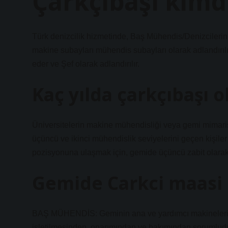
Çarkçıbaşı kimd
Türk denizcilik hizmetinde, Baş Mühendis/Denizcileri
makine subayları mühendis subayları olarak adlandırıl
eder ve Şef olarak adlandırılır.
Kaç yılda çarkçıbaşı 
Üniversitelerin makine mühendisliği veya gemi mimari
üçüncü ve ikinci mühendislik seviyelerini geçen kişil
pozisyonuna ulaşmak için, gemide üçüncü zabit olarak
Gemide Carkci maasi 
BAŞ MÜHENDİS: Geminin ana ve yardımcı makinelerinde
işletilmesinden, onarımından ve bakımından sorumludur