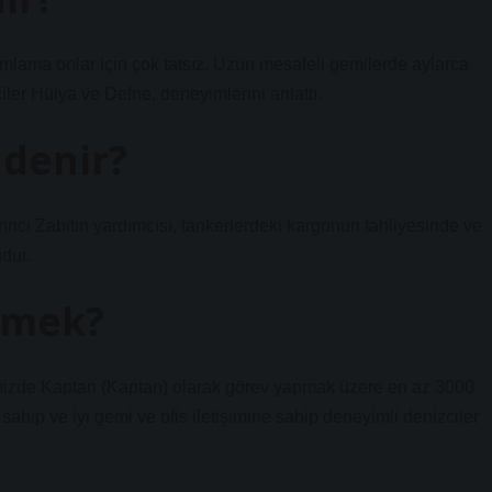
ımlama onlar için çok tatsız. Uzun mesafeli gemilerde aylarca
iler Hülya ve Defne, deneyimlerini anlattı.
 denir?
Birinci Zabitin yardımcısı, tankerlerdeki kargonun tahliyesinde ve
dur.
emek?
rimizde Kaptan (Kaptan) olarak görev yapmak üzere en az 3000
hip ve iyi gemi ve ofis iletişimine sahip deneyimli denizciler