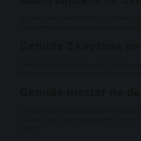
Öte yandan, onlara “denizci” deniyor. Bu cinsiyetçi tan
çalışan erkek denizciler arasında tek kadın olan denizc
Gemide 2 kaptana ne
*Birinci Zabit, Birinci Zabit: Birinci Zabit, **Pompacı: 
tahliye çalışmalarında kullanılan pompalardan sorumlu
Gemide master ne d
İş Tanımı: Yurtiçi ve yurtdışı sularda 2930 GT gemile
GT tüm su Kaptan Lisansına sahip, gerekli STCW’lere sa
arıyoruz.