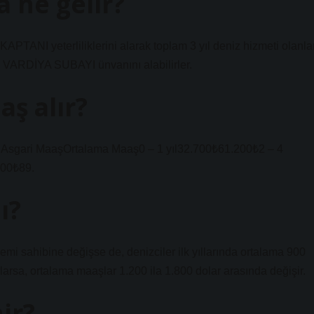
 ne gelir?
 yeterliliklerini alarak toplam 3 yıl deniz hizmeti olanla
 VARDİYA SUBAYI ünvanını alabilirler.
ş alır?
Asgari MaaşOrtalama Maaş0 – 1 yıl32.700₺61.200₺2 – 4
400₺89.
ı?
mi sahibine değişse de, denizciler ilk yıllarında ortalama 900
urlarsa, ortalama maaşlar 1.200 ila 1.800 dolar arasında değişir.
ir?