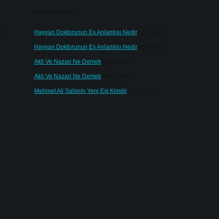
Son yorumlar
r
Hayvan Doktorunun Eş Anlamlısı Nedir
için
admin
Hayvan Doktorunun Eş Anlamlısı Nedir
için
Kartal
Akli Ve Nazari Ne Demek
için
admin
Akli Ve Nazari Ne Demek
için
Sadık
Mehmet Ali Şahinin Yeni Eşi Kimdir
için
admin