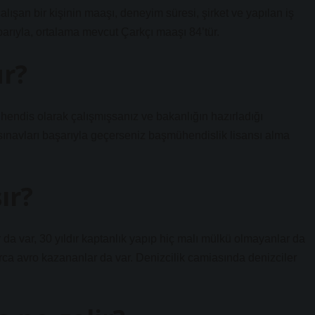
şan bir kişinin maaşı, deneyim süresi, şirket ve yapılan iş
tibarıyla, ortalama mevcut Çarkçı maaşı 84’tür.
ur?
hendis olarak çalışmışsanız ve bakanlığın hazırladığı
sınavları başarıyla geçerseniz başmühendislik lisansı alma
ır?
da var, 30 yıldır kaptanlık yapıp hiç malı mülkü olmayanlar da
ca avro kazananlar da var. Denizcilik camiasında denizciler