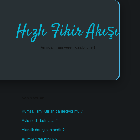
Hızlı Fikir Akışı
Anında ilham veren kısa bilgiler!
Sidebar
https://www.tulipbet.online/
Son Yazılar
Kumsal ismi Kur’an’da geçiyor mu ?
Avlu nedir bulmaca ?
Akustik danışman nedir ?
A6 mı A4’ten büyük ?