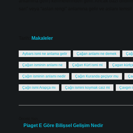
anlamına gelir) kelimelerinden gelir. Ancak bazı dilbili
sarı” veya “aslan rengi” anlamına gelir ve aslanı temsil
Tarih:
Makaleler
Aybars ismi ne anlama gelir
Çağan anlamı ne demek
Çağa
Çağan isminin anlamı ne
Çağan Kürt ismi mi
Çagan kürtç
Çağın isminin anlamı nedir
Çağın Kuranda geçiyor mu
Ça
Çağrı ismi Arapça mı
Çağrı ismini koymak caiz mi
Çavgın 
Önceki Yazı
Piaget E Göre Bilişsel Gelişim Nedir