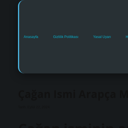
Anasayfa
Gizlilik Politikası
Yasal Uyarı
H
Çağan Ismi Arapça M
Tarih: Eylül 22, 2024