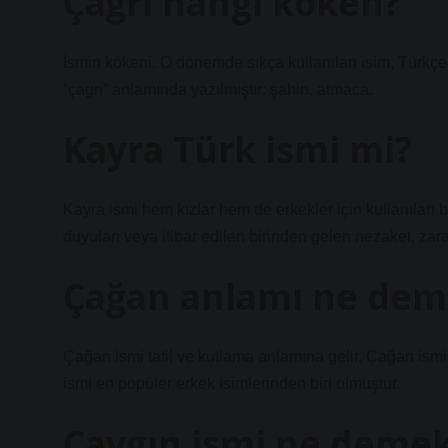
Çağrı hangi köken?
İsmin kökeni. O dönemde sıkça kullanılan isim, Türkçe
“çagrı” anlamında yazılmıştır: şahin, atmaca.
Kayra Türk ismi mi?
Kayra ismi hem kızlar hem de erkekler için kullanılan bi
duyulan veya itibar edilen birinden gelen nezaket, zarafet
Çağan anlamı ne dem
Çağan ismi tatil ve kutlama anlamına gelir. Çağan ism
ismi en popüler erkek isimlerinden biri olmuştur.
Çavgın ismi ne deme