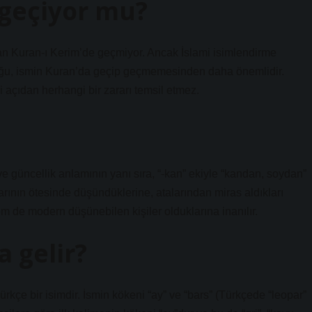
 geçiyor mu?
n Kuran-ı Kerim’de geçmiyor. Ancak İslami isimlendirme
luğu, ismin Kuran’da geçip geçmemesinden daha önemlidir.
 açıdan herhangi bir zararı temsil etmez.
ve güncellik anlamının yanı sıra, “-kan” ekiyle “kandan, soydan”
larının ötesinde düşündüklerine, atalarından miras aldıkları
 de modern düşünebilen kişiler olduklarına inanılır.
 gelir?
rkçe bir isimdir. İsmin kökeni “ay” ve “bars” (Türkçede “leopar”