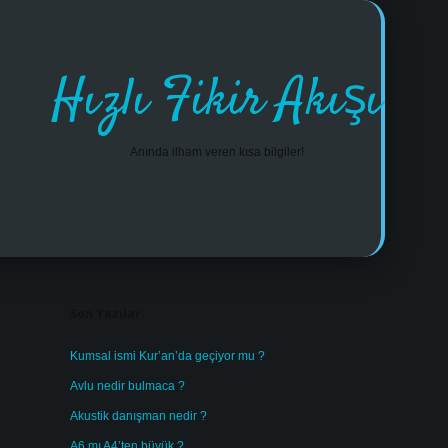
Hızlı Fikir Akışı
Anında ilham veren kısa bilgiler!
Sidebar
https://www.tulipbet.online/
Son Yazılar
Kumsal ismi Kur’an’da geçiyor mu ?
Avlu nedir bulmaca ?
Akustik danışman nedir ?
A6 mı A4’ten büyük ?