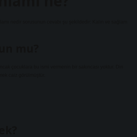
nlamı ne?
nlamı nedir sorusunun cevabı şu şekildedir: Kalın ve sağlam
gun mu?
cak çocuklara bu ismi vermenin bir sakıncası yoktur. Din
mek caiz görülmüştür.
ek?