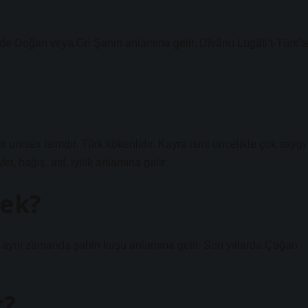
de Doğan veya Gri Şahin anlamına gelir. Dîvânu Lugâti’t-Türk’t
r unisex isimdir. Türk kökenlidir. Kayra ismi öncelikle çok saygı
, bağış, atıf, iyilik anlamına gelir.
ek?
i aynı zamanda şahin kuşu anlamına gelir. Son yıllarda Çağan
k?