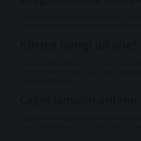
‘Gökyüzünü dolu veya yağmurla doldur!’ (YB, 181) Halk
ve karla karışık yağmur’ olup, fiil halinde ‘soğuk bir y
Kürtçe hangi dil aile?
Kürtçe veya Kürtçe (Kürtçe: Kurdî, کوردی), Hint-Avrupa dil ailesinin Hint-İran dillerinin kuzeybatı İran koluna ait olup,
doğu ve güneydoğu Türkiye, kuzey Suriye, kuzey ve kuz
konuşulan bir dil koludur.
Çağın isminin anlamı 
Çağın ismi modernliği, geleceğe yönelimi ve yenilikçi
geniş, özgür, başkasına köle olmayan. Çağın ismi Türk 