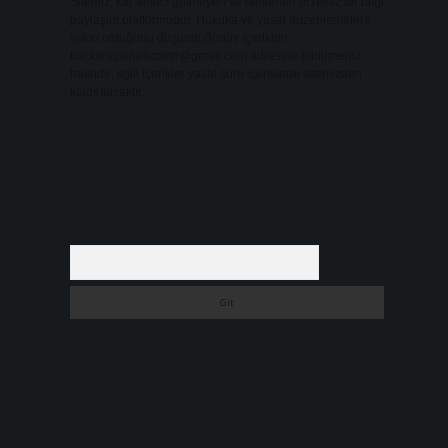
Sitemiz, kar amacı gütmeyen ve tamamen ücretsiz bir bilgi
paylaşım platformudur. Hukuka ve yasal düzenlemelere
aykırı olduğunu düşündüğünüz içerikleri,
backlinkpanelicomtr@gmail.com
adresine bildirmeniz
halinde, ilgili içerikler yasal süre içerisinde sitemizden
kaldırılacaktır.
Arama