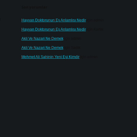
Son yorumlar
e
Hayvan Doktorunun Eş Anlamlısı Nedir
için
admin
Hayvan Doktorunun Eş Anlamlısı Nedir
için
Kartal
Akli Ve Nazari Ne Demek
için
admin
Akli Ve Nazari Ne Demek
için
Sadık
Mehmet Ali Şahinin Yeni Eşi Kimdir
için
admin