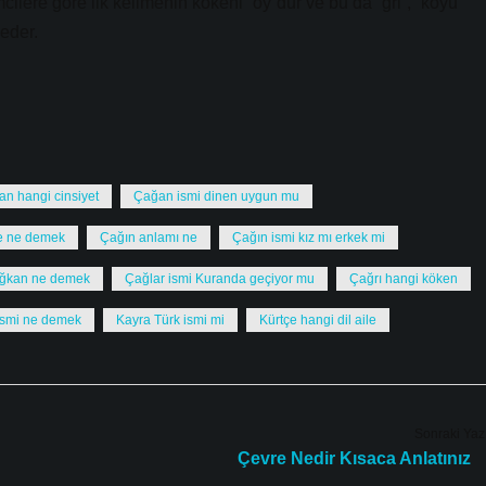
mcilere göre ilk kelimenin kökeni “oy”dur ve bu da “gri”, “koyu
 eder.
n hangi cinsiyet
Çağan ismi dinen uygun mu
e ne demek
Çağın anlamı ne
Çağın ismi kız mı erkek mi
ğkan ne demek
Çağlar ismi Kuranda geçiyor mu
Çağrı hangi köken
ismi ne demek
Kayra Türk ismi mi
Kürtçe hangi dil aile
Sonraki Yaz
Çevre Nedir Kısaca Anlatınız