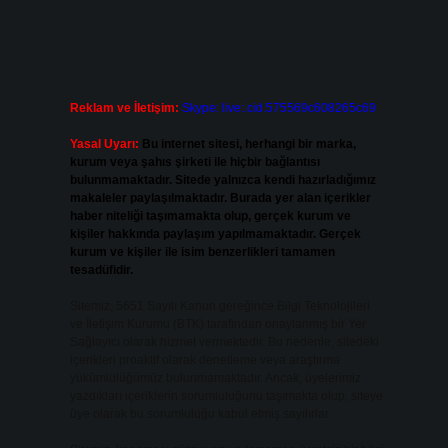
Reklam ve İletişim:
Skype: live:.cid.575569c608265c69
Yasal Uyarı:
Bu internet sitesi, herhangi bir marka,
kurum veya şahıs şirketi ile hiçbir bağlantısı
bulunmamaktadır. Sitede yalnızca kendi hazırladığımız
makaleler paylaşılmaktadır. Burada yer alan içerikler
haber niteliği taşımamakta olup, gerçek kurum ve
kişiler hakkında paylaşım yapılmamaktadır. Gerçek
kurum ve kişiler ile isim benzerlikleri tamamen
tesadüfidir.
Sitemiz, 5651 Sayılı Kanun gereğince Bilgi Teknolojileri
ve İletişim Kurumu (BTK) tarafından onaylanmış bir Yer
Sağlayıcı olarak hizmet vermektedir. Bu nedenle, sitedeki
içerikleri proaktif olarak denetleme veya araştırma
yükümlülüğümüz bulunmamaktadır. Ancak, üyelerimiz
yazdıkları içeriklerin sorumluluğunu taşımakta olup, siteye
üye olarak bu sorumluluğu kabul etmiş sayılırlar.