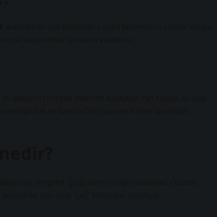
 arasında en çok kullanılan çavgın kelimesinin anlamı ‘rüzgâr
ağmurla harap olmak’ anlamını verebiliriz.
eydoğu Irak ile batı İran’da yaşayan Kürtler tarafından
nedir?
 düşünceyi simgeler. Çağrı isminin diğer anlamları: Özünde
kökenli bir isim olup “çağ” kökünden türemiştir.