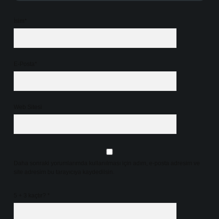
İsim*
E-Posta*
Web Sitesi
Daha sonraki yorumlarımda kullanılması için adım, e-posta adresim ve
site adresim bu tarayıcıya kaydedilsin.
5 + 3 kaçtır?
*