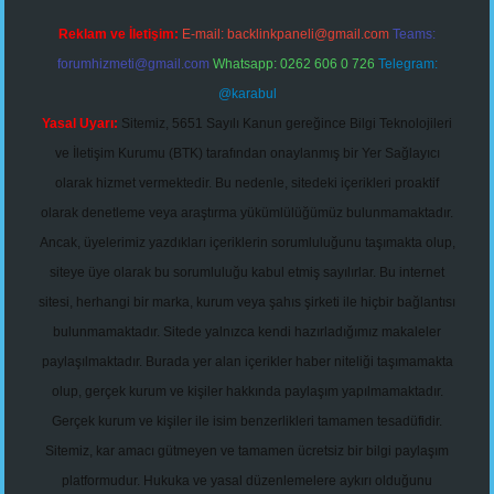
Reklam ve İletişim:
E-mail:
backlinkpaneli@gmail.com
Teams:
forumhizmeti@gmail.com
Whatsapp: 0262 606 0 726
Telegram:
@karabul
Yasal Uyarı:
Sitemiz, 5651 Sayılı Kanun gereğince Bilgi Teknolojileri
ve İletişim Kurumu (BTK) tarafından onaylanmış bir Yer Sağlayıcı
olarak hizmet vermektedir. Bu nedenle, sitedeki içerikleri proaktif
olarak denetleme veya araştırma yükümlülüğümüz bulunmamaktadır.
Ancak, üyelerimiz yazdıkları içeriklerin sorumluluğunu taşımakta olup,
siteye üye olarak bu sorumluluğu kabul etmiş sayılırlar. Bu internet
sitesi, herhangi bir marka, kurum veya şahıs şirketi ile hiçbir bağlantısı
bulunmamaktadır. Sitede yalnızca kendi hazırladığımız makaleler
paylaşılmaktadır. Burada yer alan içerikler haber niteliği taşımamakta
olup, gerçek kurum ve kişiler hakkında paylaşım yapılmamaktadır.
Gerçek kurum ve kişiler ile isim benzerlikleri tamamen tesadüfidir.
Sitemiz, kar amacı gütmeyen ve tamamen ücretsiz bir bilgi paylaşım
platformudur. Hukuka ve yasal düzenlemelere aykırı olduğunu