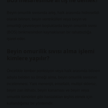
BOS mesafesinde artış ne demek?
Beyin omurilik sıvısında artış, halk arasında hidrosefali
olarak bilinen, beyin ventrikülleri veya beyin ve
omuriliği çevreleyen boşluklarda beyin omurilik sıvısı
(BOS) birikmesinden kaynaklanan bir rahatsızlığa
işaret eder.
Beyin omurilik sıvısı alma işlemi
kimlere yapılır?
Öncelikle lomber ponksiyon veya halk arasında bilinen
adıyla belden su örneği alma, beyin omurilik sıvısının
incelenmesi. Yani menenjit, ensefalit, multipl skleroz,
beyin zarı iltihabı, beyin kanaması ve beyin veya
omurilik tümörleri gibi hastalıkları teşhis etmek için
kullandığımız bir yöntemdir.