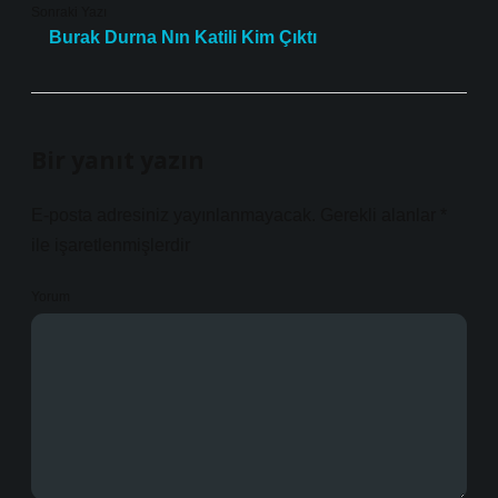
Sonraki Yazı
Burak Durna Nın Katili Kim Çıktı
Bir yanıt yazın
E-posta adresiniz yayınlanmayacak.
Gerekli alanlar
*
ile işaretlenmişlerdir
Yorum