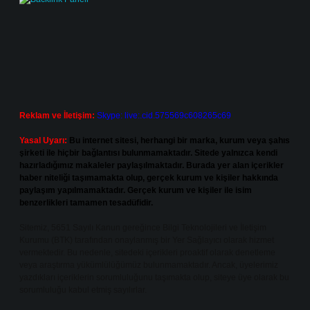
Reklam ve İletişim:
Skype: live:.cid.575569c608265c69
Yasal Uyarı:
Bu internet sitesi, herhangi bir marka, kurum veya şahıs
şirketi ile hiçbir bağlantısı bulunmamaktadır. Sitede yalnızca kendi
hazırladığımız makaleler paylaşılmaktadır. Burada yer alan içerikler
haber niteliği taşımamakta olup, gerçek kurum ve kişiler hakkında
paylaşım yapılmamaktadır. Gerçek kurum ve kişiler ile isim
benzerlikleri tamamen tesadüfidir.
Sitemiz, 5651 Sayılı Kanun gereğince Bilgi Teknolojileri ve İletişim
Kurumu (BTK) tarafından onaylanmış bir Yer Sağlayıcı olarak hizmet
vermektedir. Bu nedenle, sitedeki içerikleri proaktif olarak denetleme
veya araştırma yükümlülüğümüz bulunmamaktadır. Ancak, üyelerimiz
yazdıkları içeriklerin sorumluluğunu taşımakta olup, siteye üye olarak bu
sorumluluğu kabul etmiş sayılırlar.