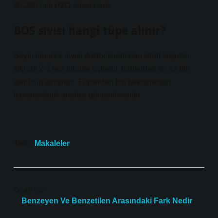
80-200 mm H2O arasındadır.
BOS sıvısı hangi tüpe alınır?
Beyin omurilik sıvısı doktor tarafından steril koşullar
altında 2-3 test tüpüne toplanır, bunlardan en az biri
steril tüp olmalıdır. Tüplerden biri beklemeden
bakteriyolojik analize gönderilmelidir.
Tarih:
Makaleler
Önceki Yazı
Benzeyen Ve Benzetilen Arasındaki Fark Nedir