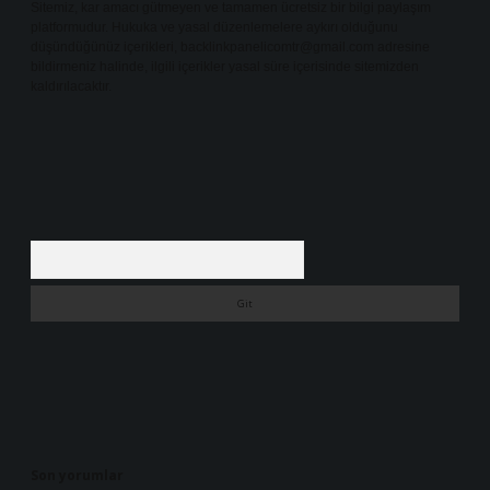
Sitemiz, kar amacı gütmeyen ve tamamen ücretsiz bir bilgi paylaşım
platformudur. Hukuka ve yasal düzenlemelere aykırı olduğunu
düşündüğünüz içerikleri,
backlinkpanelicomtr@gmail.com
adresine
bildirmeniz halinde, ilgili içerikler yasal süre içerisinde sitemizden
kaldırılacaktır.
Arama
Son yorumlar