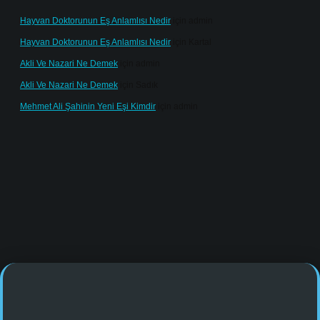
Hayvan Doktorunun Eş Anlamlısı Nedir
için
admin
Hayvan Doktorunun Eş Anlamlısı Nedir
için
Kartal
Akli Ve Nazari Ne Demek
için
admin
Akli Ve Nazari Ne Demek
için
Sadık
Mehmet Ali Şahinin Yeni Eşi Kimdir
için
admin
e/