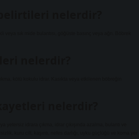
lirtileri nelerdir?
li veya sık mide bulantısı, göğüste basınç veya ağrı. Böbrek
leri nelerdir?
çıkma, kötü kokulu idrar. Kasıkta veya etkilenen böbreğin
kayetleri nelerdir?
eya yetersiz idrara çıkma, idrar çıkışında azalma, bulantı ve
izlik, kuru cilt, kaşıntı, nefes darlığı, uyku güçlüğü ve koma yer