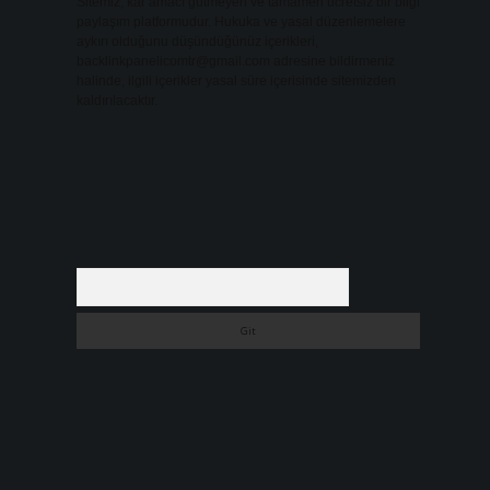
Sitemiz, kar amacı gütmeyen ve tamamen ücretsiz bir bilgi
paylaşım platformudur. Hukuka ve yasal düzenlemelere
aykırı olduğunu düşündüğünüz içerikleri,
backlinkpanelicomtr@gmail.com
adresine bildirmeniz
halinde, ilgili içerikler yasal süre içerisinde sitemizden
kaldırılacaktır.
Arama