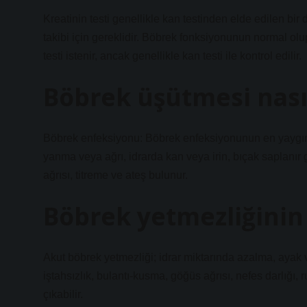
Kreatinin testi genellikle kan testinden elde edilen bir
takibi için gereklidir. Böbrek fonksiyonunun normal olup
testi istenir, ancak genellikle kan testi ile kontrol edilir.
Böbrek üşütmesi nasıl
Böbrek enfeksiyonu: Böbrek enfeksiyonunun en yaygın be
yanma veya ağrı, idrarda kan veya irin, bıçak saplanır g
ağrısı, titreme ve ateş bulunur.
Böbrek yetmezliğinin i
Akut böbrek yetmezliği; idrar miktarında azalma, ayak v
iştahsızlık, bulantı-kusma, göğüs ağrısı, nefes darlığı, r
çıkabilir.