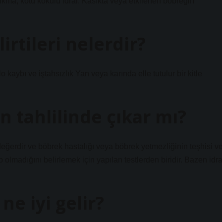
çıkma, kötü kokulu idrar. Kasıkta veya etkilenen böbreğin
rtileri nelerdir?
 kaybı ve iştahsızlık Yan veya karında elle tutulur bir kitle
n tahlilinde çıkar mı?
 değerdir ve böbrek hastalığı veya böbrek yetmezliğinin teşhisi v
 olmadığını belirlemek için yapılan testlerden biridir. Bazen idra
ne iyi gelir?