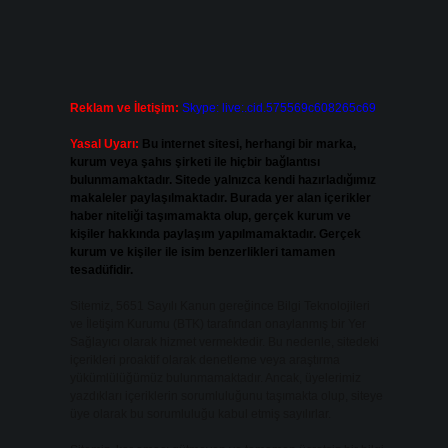
Reklam ve İletişim:
Skype: live:.cid.575569c608265c69
Yasal Uyarı:
Bu internet sitesi, herhangi bir marka,
kurum veya şahıs şirketi ile hiçbir bağlantısı
bulunmamaktadır. Sitede yalnızca kendi hazırladığımız
makaleler paylaşılmaktadır. Burada yer alan içerikler
haber niteliği taşımamakta olup, gerçek kurum ve
kişiler hakkında paylaşım yapılmamaktadır. Gerçek
kurum ve kişiler ile isim benzerlikleri tamamen
tesadüfidir.
Sitemiz, 5651 Sayılı Kanun gereğince Bilgi Teknolojileri
ve İletişim Kurumu (BTK) tarafından onaylanmış bir Yer
Sağlayıcı olarak hizmet vermektedir. Bu nedenle, sitedeki
içerikleri proaktif olarak denetleme veya araştırma
yükümlülüğümüz bulunmamaktadır. Ancak, üyelerimiz
yazdıkları içeriklerin sorumluluğunu taşımakta olup, siteye
üye olarak bu sorumluluğu kabul etmiş sayılırlar.