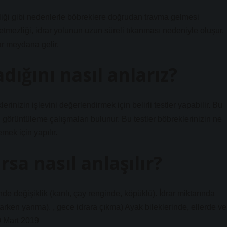
kliği gibi nedenlerle böbreklere doğrudan travma gelmesi
tmezliği, idrar yolunun uzun süreli tıkanması nedeniyle oluşur.
r meydana gelir.
dığını nasıl anlarız?
inizin işlevini değerlendirmek için belirli testler yapabilir. Bu
rin görüntüleme çalışmaları bulunur. Bu testler böbreklerinizin ne
emek için yapılır.
sa nasıl anlaşılır?
nde değişiklik (kanlı, çay renginde, köpüklü). İdrar miktarında
aparken yanma). , gece idrara çıkma) Ayak bileklerinde, ellerde ve
 Mart 2019