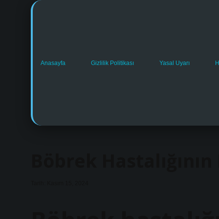
Anasayfa
Gizlilik Politikası
Yasal Uyarı
H
Böbrek Hastalığının B
Tarih: Kasım 15, 2024