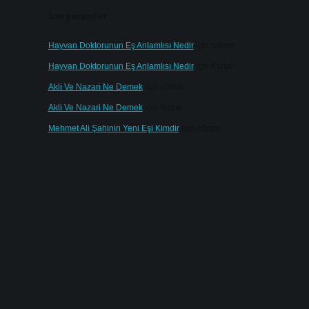
Son yorumlar
Hayvan Doktorunun Eş Anlamlısı Nedir
için
admin
Hayvan Doktorunun Eş Anlamlısı Nedir
için
Kartal
Akli Ve Nazari Ne Demek
için
admin
Akli Ve Nazari Ne Demek
için
Sadık
Mehmet Ali Şahinin Yeni Eşi Kimdir
için
admin