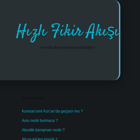
Hızlı Fikir Akışı
Anında ilham veren kısa bilgiler!
Sidebar
https://www.tulipbet.online/
Son Yazılar
Kumsal ismi Kur’an’da geçiyor mu ?
Avlu nedir bulmaca ?
Akustik danışman nedir ?
A6 mı A4’ten büyük ?