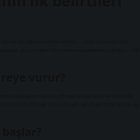
ın ilk belirtileri
n, yan ve yan ağrısına neden olabilir. … İdrar hacminde artış:
 şartlarda, gece üretilen idrar mesane kapasitesini aşmaz. … Sık
ereye vurur?
ırtta (kaburgaların altında, omurganın sağ veya sol tarafında)
re yayılabilir. Böbrek taşlarında ağrı genellikle sırtta, yanda, alt
 başlar?