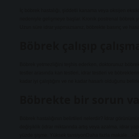
İç böbrek hastalığı, şiddetli kanama veya oksijen eksi
nedeniyle gelişmeye başlar. Kronik postrenal böbrek ye
Uzun süre idrar yapmazsanız, böbrekte basınç ve hasa
Böbrek çalışıp çalışma
Böbrek yetmezliğini teşhis ederken, doktorunuz böbrekler
testler arasında kan testleri, idrar testleri ve böbrekle
kadar iyi çalıştığını ve ne kadar hasarlı olduğunu belirl
Böbrekte bir sorun var
Böbrek hastalığının belirtileri nelerdir? İdrar görünümü
değişiklik (idrar miktarında artış veya azalma, idrar y
yüzde şişme. Yüksek tansiyonDaha fazla makale…•20