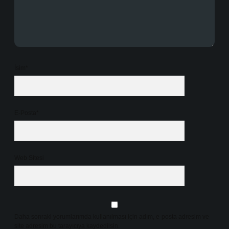
İsim*
E-Posta*
Web Sitesi
Daha sonraki yorumlarımda kullanılması için adım, e-posta adresim ve
site adresim bu tarayıcıya kaydedilsin.