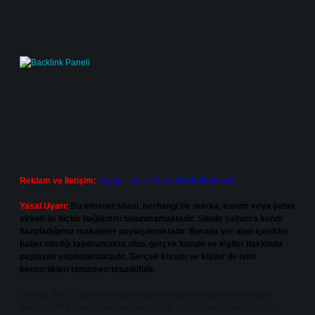
Reklam ve İletişim:
Skype: live:.cid.575569c608265c69
Yasal Uyarı:
Bu internet sitesi, herhangi bir marka, kurum veya şahıs
şirketi ile hiçbir bağlantısı bulunmamaktadır. Sitede yalnızca kendi
hazırladığımız makaleler paylaşılmaktadır. Burada yer alan içerikler
haber niteliği taşımamakta olup, gerçek kurum ve kişiler hakkında
paylaşım yapılmamaktadır. Gerçek kurum ve kişiler ile isim
benzerlikleri tamamen tesadüfidir.
Sitemiz, 5651 Sayılı Kanun gereğince Bilgi Teknolojileri ve İletişim
Kurumu (BTK) tarafından onaylanmış bir Yer Sağlayıcı olarak hizmet