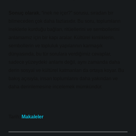
Sonuç olarak
, “inek ne içer?” sorusu, sıradan bir
bilmeceden çok daha fazlasıdır. Bu soru, toplumların
ineklerle kurduğu bağları, ritüellerini ve sembollerini
anlamamız için bir kapı aralar. Kültürel kimliklerin,
sembollerin ve topluluk yapılarının karmaşık
dünyasında, bu tür sorulara verdiğimiz cevaplar,
sadece yüzeydeki anlamı değil, aynı zamanda daha
derin sosyal ve kültürel katmanları da ortaya koyar. Bu
bakış açısıyla, insan toplumlarını daha yakından ve
daha derinlemesine incelemek mümkündür.
Tarih:
Makaleler