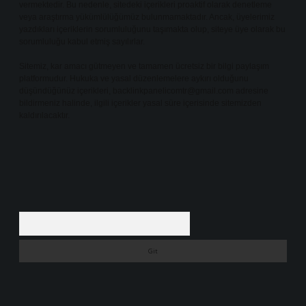
vermektedir. Bu nedenle, sitedeki içerikleri proaktif olarak denetleme
veya araştırma yükümlülüğümüz bulunmamaktadır. Ancak, üyelerimiz
yazdıkları içeriklerin sorumluluğunu taşımakta olup, siteye üye olarak bu
sorumluluğu kabul etmiş sayılırlar.
Sitemiz, kar amacı gütmeyen ve tamamen ücretsiz bir bilgi paylaşım
platformudur. Hukuka ve yasal düzenlemelere aykırı olduğunu
düşündüğünüz içerikleri,
backlinkpanelicomtr@gmail.com
adresine
bildirmeniz halinde, ilgili içerikler yasal süre içerisinde sitemizden
kaldırılacaktır.
Arama