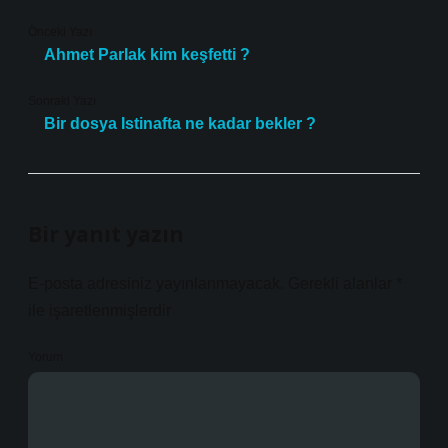
Önceki Yazı
Ahmet Parlak kim keşfetti ?
Sonraki Yazı
Bir dosya Istinafta ne kadar bekler ?
Bir yanıt yazın
E-posta adresiniz yayınlanmayacak.
Gerekli alanlar
*
ile işaretlenmişlerdir
Yorum