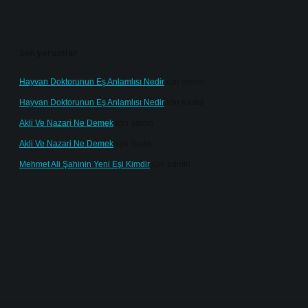
Son yorumlar
Hayvan Doktorunun Eş Anlamlısı Nedir
için
admin
Hayvan Doktorunun Eş Anlamlısı Nedir
için
Kartal
Akli Ve Nazari Ne Demek
için
admin
Akli Ve Nazari Ne Demek
için
Sadık
Mehmet Ali Şahinin Yeni Eşi Kimdir
için
admin