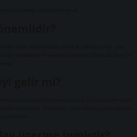
tirenler, aralarında hükmedecekler ve …
önemlidir?
ümleri içerir. Amenerrasulü olarak da bilinen son iki ayeti
 olacağını müjdeleyen Peygamber Efendimiz (SAV), bu Sure ile
miştir.
yi gelir mi?
 müjdeleyen sevgili Peygamberimiz (s.a.s.) hadisinde şöyle
abirlere çevirmeyin. Zira şeytan, içinde Bakara Suresi okunan
buyurmaktadır.
lay üzerine inmiştir?