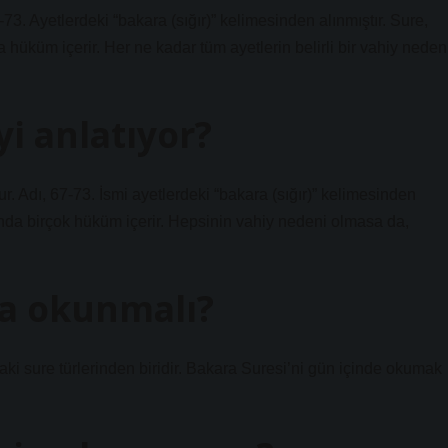
-73. Ayetlerdeki “bakara (sığır)” kelimesinden alınmıştır. Sure,
üküm içerir. Her ne kadar tüm ayetlerin belirli bir vahiy neden
yi anlatıyor?
r. Adı, 67-73. İsmi ayetlerdeki “bakara (sığır)” kelimesinden
ında birçok hüküm içerir. Hepsinin vahiy nedeni olmasa da,
fa okunmalı?
aki sure türlerinden biridir. Bakara Suresi’ni gün içinde okumak