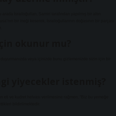
arada İsrailoğulları, Samiri tarafından yapılmış bir altın
’nın bir ineği keserek, İsrailoğullarının doğasının bir parçası
r.
 için okunur mu?
 duyurmanızda veya içinizde bunu gizlemenizde sizin için bir
gi yiyecekler istenmiş?
rcın eti ve kudret helvası verilmesine rağmen, “Biz bu yemeğe
leri bildirilmektedir.