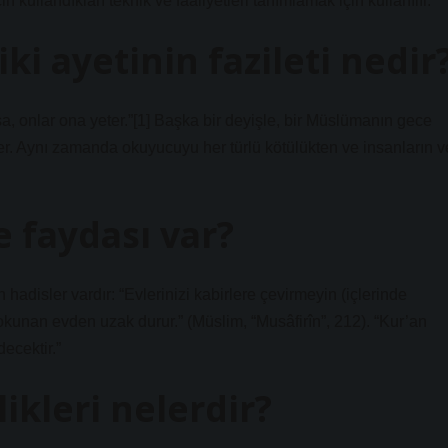
kullandıkları teknik ve faaliyetleri tanımlamak için kullanılır.
ki ayetinin fazileti nedir
a, onlar ona yeter.”[1] Başka bir deyişle, bir Müslümanın gece
er. Aynı zamanda okuyucuyu her türlü kötülükten ve insanların v
 faydası var?
 hadisler vardır: “Evlerinizi kabirlere çevirmeyin (içlerinde
unan evden uzak durur.” (Müslim, “Musâfirîn”, 212). “Kur’an
ecektir.”
ikleri nelerdir?