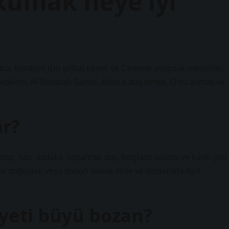
kumak neye iyi
ıca, kendileri için şefaat etmek ve Cennete ulaşmak isteyenler,
ebilirler. Al-Baqarah Suresi, Allah’a dua etmek, O’nu anmak ve
ar?
, oruç, hac, sadaka, boşanma, soy, borçların bakımı ve kaydı gibi
ar doğrudan veya dolaylı olarak dinle ve dindarlıkla ilgili
ayeti büyü bozan?