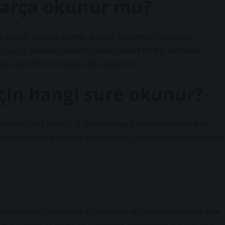
parça okunur mu?
faziletli olmakla birlikte, surenin tamamının bir defada
. Ayrıca Bakara Suresi’nin evde sadece bir kişi tarafından
arklı bir bölümünü okusa bile geçerlidir.
çin hangi sure okunur?
ki Kul-eûz okunur. 3- Bir miktar su içerisinde Ayet-el Kürsi,
 Büyüye maruz kalan kişi bu sudan üç yudum içer ve kalan su ile
kişilerin gizli yöntemler uygulayarak olağanüstü sonuçlar elde