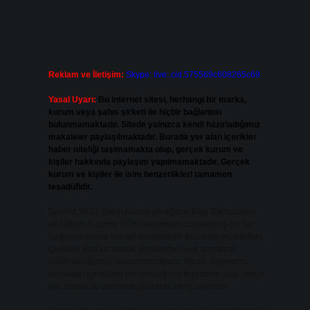
Reklam ve İletişim:
Skype: live:.cid.575569c608265c69
Yasal Uyarı:
Bu internet sitesi, herhangi bir marka,
kurum veya şahıs şirketi ile hiçbir bağlantısı
bulunmamaktadır. Sitede yalnızca kendi hazırladığımız
makaleler paylaşılmaktadır. Burada yer alan içerikler
haber niteliği taşımamakta olup, gerçek kurum ve
kişiler hakkında paylaşım yapılmamaktadır. Gerçek
kurum ve kişiler ile isim benzerlikleri tamamen
tesadüfidir.
Sitemiz, 5651 Sayılı Kanun gereğince Bilgi Teknolojileri
ve İletişim Kurumu (BTK) tarafından onaylanmış bir Yer
Sağlayıcı olarak hizmet vermektedir. Bu nedenle, sitedeki
içerikleri proaktif olarak denetleme veya araştırma
yükümlülüğümüz bulunmamaktadır. Ancak, üyelerimiz
yazdıkları içeriklerin sorumluluğunu taşımakta olup, siteye
üye olarak bu sorumluluğu kabul etmiş sayılırlar.