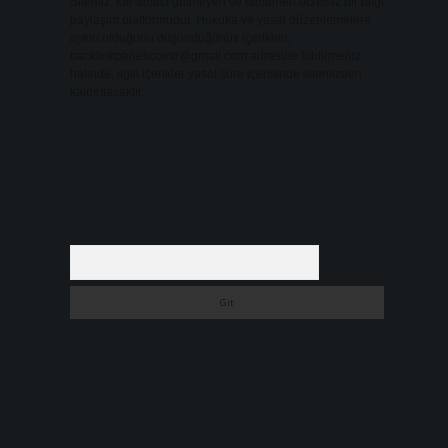
Sitemiz, kar amacı gütmeyen ve tamamen ücretsiz bir bilgi
paylaşım platformudur. Hukuka ve yasal düzenlemelere
aykırı olduğunu düşündüğünüz içerikleri,
backlinkpanelicomtr@gmail.com
adresine bildirmeniz
halinde, ilgili içerikler yasal süre içerisinde sitemizden
kaldırılacaktır.
Arama