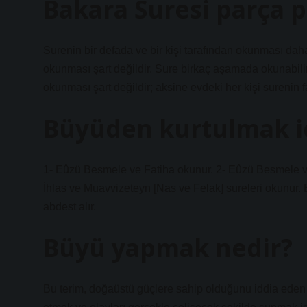
Bakara Suresi parça 
Surenin bir defada ve bir kişi tarafından okunması daha 
okunması şart değildir. Sure birkaç aşamada okunabilir
okunması şart değildir; aksine evdeki her kişi surenin f
Büyüden kurtulmak i
1- Eûzü Besmele ve Fatiha okunur. 2- Eûzü Besmele ve i
İhlas ve Muavvizeteyn [Nas ve Felak] sureleri okunur.
abdest alır.
Büyü yapmak nedir?
Bu terim, doğaüstü güçlere sahip olduğunu iddia eden 