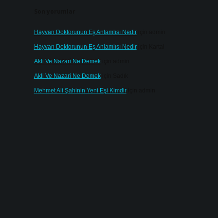
Son yorumlar
Hayvan Doktorunun Eş Anlamlısı Nedir
için
admin
Hayvan Doktorunun Eş Anlamlısı Nedir
için
Kartal
Akli Ve Nazari Ne Demek
için
admin
Akli Ve Nazari Ne Demek
için
Sadık
Mehmet Ali Şahinin Yeni Eşi Kimdir
için
admin