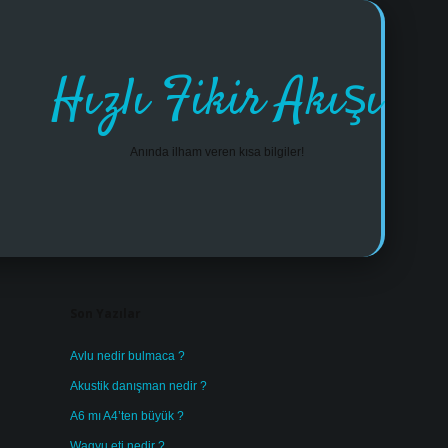
Hızlı Fikir Akışı
Anında ilham veren kısa bilgiler!
Sidebar
https://w
Son Yazılar
Avlu nedir bulmaca ?
Akustik danışman nedir ?
A6 mı A4’ten büyük ?
Wagyu eti nedir ?