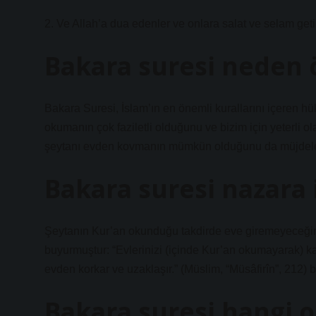
2. Ve Allah’a dua edenler ve onlara salat ve selam ge
Bakara suresi neden 
Bakara Suresi, İslam’ın en önemli kurallarını içeren hük
okumanın çok faziletli olduğunu ve bizim için yeterli
şeytanı evden kovmanın mümkün olduğunu da müjdele
Bakara suresi nazara i
Şeytanın Kur’an okunduğu takdirde eve giremeyeceğini
buyurmuştur: “Evlerinizi (içinde Kur’an okumayarak) k
evden korkar ve uzaklaşır.” (Müslim, “Müsâfirîn”, 212) 
Bakara suresi hangi o