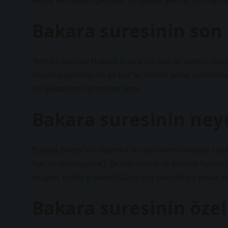
etmek ve olayları gerçekle çelişecek şekilde sunmak için 
Bakara suresinin son i
“Kim bir gecede Bakara Suresi’nin son iki ayetini okurs
okuması gereken en az Kur’an miktarı kadar yeterlidirl
cin şeytanların şerrinden korur.
Bakara suresinin neye
Bakara Suresi’nin değerini ve niteliklerini anlatan sahih
Kur’an okumayarak). Şeytan korkar ve Bakara Suresi ok
okuyun, çünkü Kıyamet Günü onu okuyanlara şefaat ed
Bakara suresinin özell