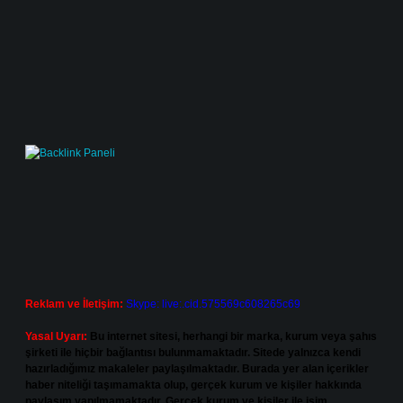
Reklam ve İletişim:
Skype: live:.cid.575569c608265c69
Yasal Uyarı:
Bu internet sitesi, herhangi bir marka, kurum veya şahıs
şirketi ile hiçbir bağlantısı bulunmamaktadır. Sitede yalnızca kendi
hazırladığımız makaleler paylaşılmaktadır. Burada yer alan içerikler
haber niteliği taşımamakta olup, gerçek kurum ve kişiler hakkında
paylaşım yapılmamaktadır. Gerçek kurum ve kişiler ile isim