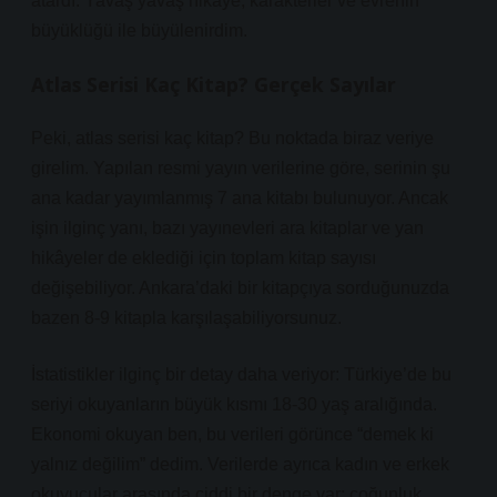
atardı. Yavaş yavaş hikâye, karakterler ve evrenin
büyüklüğü ile büyülenirdim.
Atlas Serisi Kaç Kitap? Gerçek Sayılar
Peki, atlas serisi kaç kitap? Bu noktada biraz veriye
girelim. Yapılan resmi yayın verilerine göre, serinin şu
ana kadar yayımlanmış 7 ana kitabı bulunuyor. Ancak
işin ilginç yanı, bazı yayınevleri ara kitaplar ve yan
hikâyeler de eklediği için toplam kitap sayısı
değişebiliyor. Ankara’daki bir kitapçıya sorduğunuzda
bazen 8-9 kitapla karşılaşabiliyorsunuz.
İstatistikler ilginç bir detay daha veriyor: Türkiye’de bu
seriyi okuyanların büyük kısmı 18-30 yaş aralığında.
Ekonomi okuyan ben, bu verileri görünce “demek ki
yalnız değilim” dedim. Verilerde ayrıca kadın ve erkek
okuyucular arasında ciddi bir denge var; çoğunluk