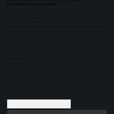
benzerlikleri tamamen tesadüfidir.
Sitemiz, 5651 Sayılı Kanun gereğince Bilgi Teknolojileri ve İletişim
Kurumu (BTK) tarafından onaylanmış bir Yer Sağlayıcı olarak hizmet
vermektedir. Bu nedenle, sitedeki içerikleri proaktif olarak denetleme
veya araştırma yükümlülüğümüz bulunmamaktadır. Ancak, üyelerimiz
yazdıkları içeriklerin sorumluluğunu taşımakta olup, siteye üye olarak bu
sorumluluğu kabul etmiş sayılırlar.
Sitemiz, kar amacı gütmeyen ve tamamen ücretsiz bir bilgi paylaşım
platformudur. Hukuka ve yasal düzenlemelere aykırı olduğunu
düşündüğünüz içerikleri,
backlinkpanelicomtr@gmail.com
adresine
bildirmeniz halinde, ilgili içerikler yasal süre içerisinde sitemizden
kaldırılacaktır.
Arama