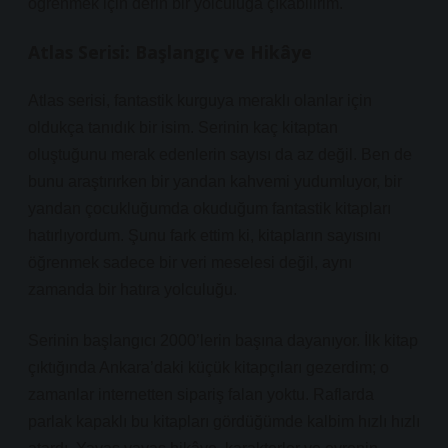
öğrenmek için derin bir yolculuğa çıkabilirim.
Atlas Serisi: Başlangıç ve Hikâye
Atlas serisi, fantastik kurguya meraklı olanlar için
oldukça tanıdık bir isim. Serinin kaç kitaptan
oluştuğunu merak edenlerin sayısı da az değil. Ben de
bunu araştırırken bir yandan kahvemi yudumluyor, bir
yandan çocukluğumda okuduğum fantastik kitapları
hatırlıyordum. Şunu fark ettim ki, kitapların sayısını
öğrenmek sadece bir veri meselesi değil, aynı
zamanda bir hatıra yolculuğu.
Serinin başlangıcı 2000’lerin başına dayanıyor. İlk kitap
çıktığında Ankara’daki küçük kitapçıları gezerdim; o
zamanlar internetten sipariş falan yoktu. Raflarda
parlak kapaklı bu kitapları gördüğümde kalbim hızlı hızlı