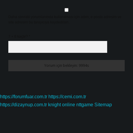
Daha sonraki yorumlarımda kullanılması için adım, e-posta adresim ve
site adresim bu tarayıcıya kaydedilsin.
7 + 8 kaçtır?
*
https://forumfuar.com.tr
https://cemi.com.tr
https://dizaynup.com.tr
knight online
nttgame
Sitemap