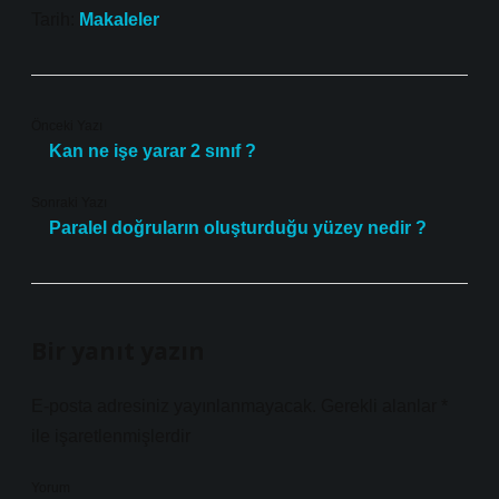
Tarih:
Makaleler
Önceki Yazı
Kan ne işe yarar 2 sınıf ?
Sonraki Yazı
Paralel doğruların oluşturduğu yüzey nedir ?
Bir yanıt yazın
E-posta adresiniz yayınlanmayacak.
Gerekli alanlar
*
ile işaretlenmişlerdir
Yorum