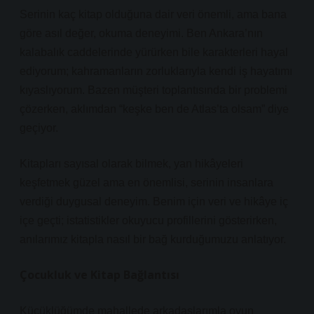
Serinin kaç kitap olduğuna dair veri önemli, ama bana
göre asıl değer, okuma deneyimi. Ben Ankara’nın
kalabalık caddelerinde yürürken bile karakterleri hayal
ediyorum; kahramanların zorluklarıyla kendi iş hayatımı
kıyaslıyorum. Bazen müşteri toplantısında bir problemi
çözerken, aklımdan “keşke ben de Atlas’ta olsam” diye
geçiyor.
Kitapları sayısal olarak bilmek, yan hikâyeleri
keşfetmek güzel ama en önemlisi, serinin insanlara
verdiği duygusal deneyim. Benim için veri ve hikâye iç
içe geçti; istatistikler okuyucu profillerini gösterirken,
anılarımız kitapla nasıl bir bağ kurduğumuzu anlatıyor.
Çocukluk ve Kitap Bağlantısı
Küçüklüğümde mahallede arkadaşlarımla oyun