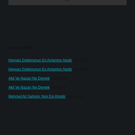
Son yorumlar
Hayvan Doktorunun Eş Anlamlısı Nedir
için
admin
Hayvan Doktorunun Eş Anlamlısı Nedir
için
Kartal
Akli Ve Nazari Ne Demek
için
admin
Akli Ve Nazari Ne Demek
için
Sadık
Mehmet Ali Şahinin Yeni Eşi Kimdir
için
admin