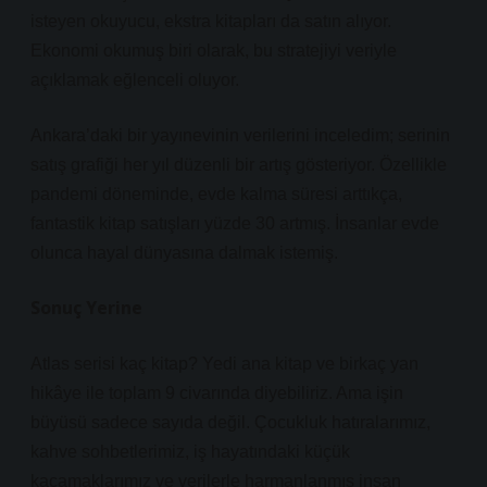
isteyen okuyucu, ekstra kitapları da satın alıyor.
Ekonomi okumuş biri olarak, bu stratejiyi veriyle
açıklamak eğlenceli oluyor.
Ankara’daki bir yayınevinin verilerini inceledim; serinin
satış grafiği her yıl düzenli bir artış gösteriyor. Özellikle
pandemi döneminde, evde kalma süresi arttıkça,
fantastik kitap satışları yüzde 30 artmış. İnsanlar evde
olunca hayal dünyasına dalmak istemiş.
Sonuç Yerine
Atlas serisi kaç kitap? Yedi ana kitap ve birkaç yan
hikâye ile toplam 9 civarında diyebiliriz. Ama işin
büyüsü sadece sayıda değil. Çocukluk hatıralarımız,
kahve sohbetlerimiz, iş hayatındaki küçük
kaçamaklarımız ve verilerle harmanlanmış insan