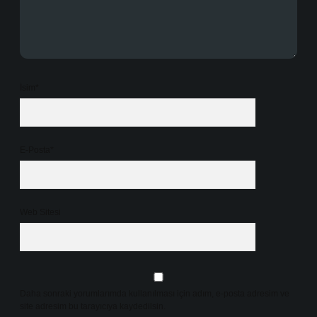
İsim*
E-Posta*
Web Sitesi
Daha sonraki yorumlarımda kullanılması için adım, e-posta adresim ve
site adresim bu tarayıcıya kaydedilsin.