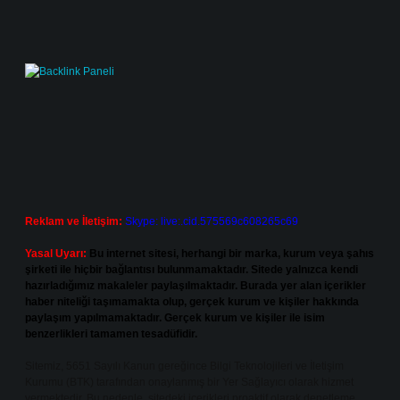
Reklam ve İletişim:
Skype: live:.cid.575569c608265c69
Yasal Uyarı:
Bu internet sitesi, herhangi bir marka, kurum veya şahıs
şirketi ile hiçbir bağlantısı bulunmamaktadır. Sitede yalnızca kendi
hazırladığımız makaleler paylaşılmaktadır. Burada yer alan içerikler
haber niteliği taşımamakta olup, gerçek kurum ve kişiler hakkında
paylaşım yapılmamaktadır. Gerçek kurum ve kişiler ile isim
benzerlikleri tamamen tesadüfidir.
Sitemiz, 5651 Sayılı Kanun gereğince Bilgi Teknolojileri ve İletişim
Kurumu (BTK) tarafından onaylanmış bir Yer Sağlayıcı olarak hizmet
vermektedir. Bu nedenle, sitedeki içerikleri proaktif olarak denetleme