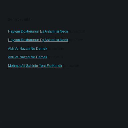
Son yorumlar
Hayvan Doktorunun Eş Anlamlısı Nedir
için
admin
Hayvan Doktorunun Eş Anlamlısı Nedir
için
Kartal
Akli Ve Nazari Ne Demek
için
admin
Akli Ve Nazari Ne Demek
için
Sadık
Mehmet Ali Şahinin Yeni Eşi Kimdir
için
admin