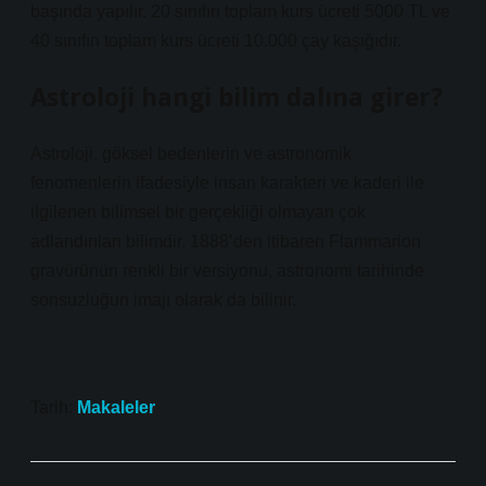
başında yapılır. 20 sınıfın toplam kurs ücreti 5000 TL ve
40 sınıfın toplam kurs ücreti 10.000 çay kaşığıdır.
Astroloji hangi bilim dalına girer?
Astroloji, göksel bedenlerin ve astronomik
fenomenlerin ifadesiyle insan karakteri ve kaderi ile
ilgilenen bilimsel bir gerçekliği olmayan çok
adlandırılan bilimdir. 1888’den itibaren Flammarion
gravürünün renkli bir versiyonu, astronomi tarihinde
sonsuzluğun imajı olarak da bilinir.
Tarih:
Makaleler