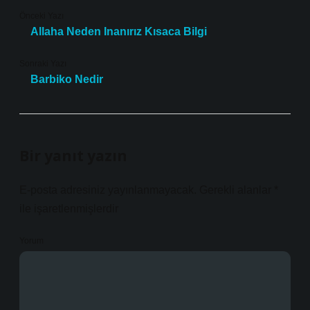
Önceki Yazı
Allaha Neden Inanırız Kısaca Bilgi
Sonraki Yazı
Barbiko Nedir
Bir yanıt yazın
E-posta adresiniz yayınlanmayacak.
Gerekli alanlar
*
ile işaretlenmişlerdir
Yorum