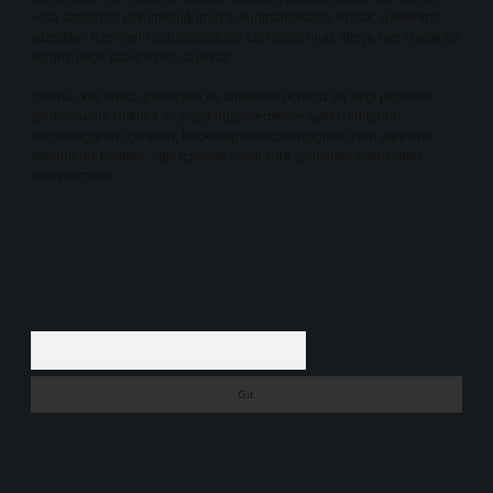
veya araştırma yükümlülüğümüz bulunmamaktadır. Ancak, üyelerimiz
yazdıkları içeriklerin sorumluluğunu taşımakta olup, siteye üye olarak bu
sorumluluğu kabul etmiş sayılırlar.
Sitemiz, kar amacı gütmeyen ve tamamen ücretsiz bir bilgi paylaşım
platformudur. Hukuka ve yasal düzenlemelere aykırı olduğunu
düşündüğünüz içerikleri,
backlinkpanelicomtr@gmail.com
adresine
bildirmeniz halinde, ilgili içerikler yasal süre içerisinde sitemizden
kaldırılacaktır.
Arama