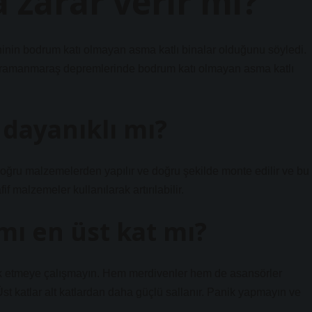
 zarar verir mi?
ninin bodrum katı olmayan asma katlı binalar olduğunu söyledi.
ahramanmaraş depremlerinde bodrum katı olmayan asma katlı
dayanıklı mı?
ğru malzemelerden yapılır ve doğru şekilde monte edilir ve bu
f malzemeler kullanılarak artırılabilir.
mı en üst kat mı?
erk etmeye çalışmayın. Hem merdivenler hem de asansörler
Üst katlar alt katlardan daha güçlü sallanır. Panik yapmayın ve