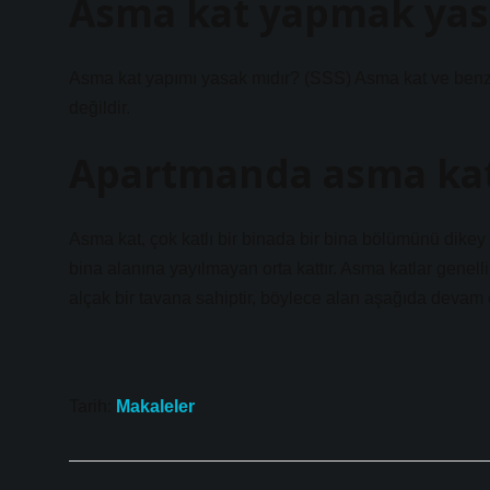
Asma kat yapmak yas
Asma kat yapımı yasak mıdır? (SSS) Asma kat ve benze
değildir.
Apartmanda asma kat
Asma kat, çok katlı bir binada bir bina bölümünü dikey
bina alanına yayılmayan orta kattır. Asma katlar genellik
alçak bir tavana sahiptir, böylece alan aşağıda devam 
Tarih:
Makaleler