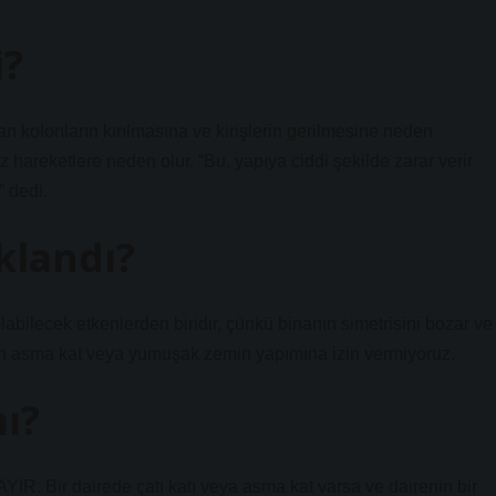
i?
an kolonların kırılmasına ve kirişlerin gerilmesine neden
z hareketlere neden olur. “Bu, yapıya ciddi şekilde zarar verir
 dedi.
klandı?
ilecek etkenlerden biridir, çünkü binanın simetrisini bozar ve
lan asma kat veya yumuşak zemin yapımına izin vermiyoruz.
mı?
HAYIR. Bir dairede çatı katı veya asma kat varsa ve dairenin bir