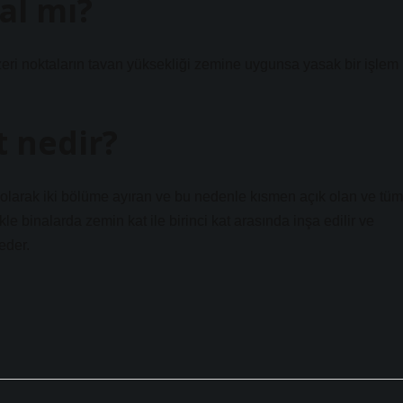
al mı?
ri noktaların tavan yüksekliği zemine uygunsa yasak bir işlem
 nedir?
 olarak iki bölüme ayıran ve bu nedenle kısmen açık olan ve tüm
le binalarda zemin kat ile birinci kat arasında inşa edilir ve
eder.