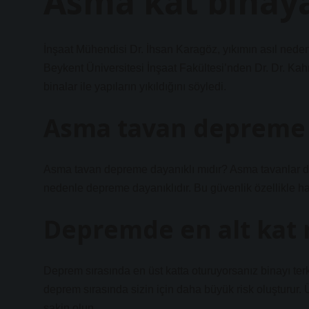
Asma kat binaya
İnşaat Mühendisi Dr. İhsan Karagöz, yıkımın asıl nede
Beykent Üniversitesi İnşaat Fakültesi’nden Dr. Dr. K
binalar ile yapıların yıkıldığını söyledi.
Asma tavan depreme 
Asma tavan depreme dayanıklı mıdır? Asma tavanlar do
nedenle depreme dayanıklıdır. Bu güvenlik özellikle hafi
Depremde en alt kat 
Deprem sırasında en üst katta oturuyorsanız binayı t
deprem sırasında sizin için daha büyük risk oluşturur. 
sakin olun.