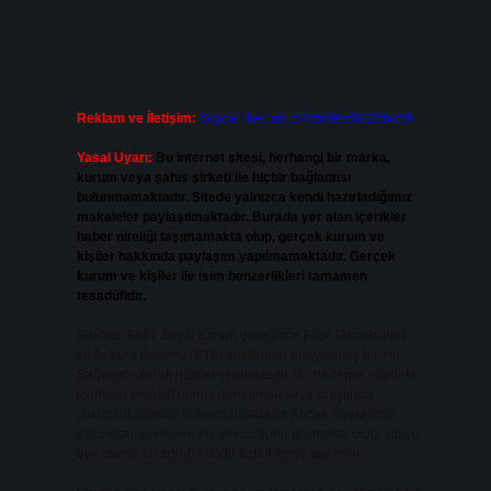
Reklam ve İletişim:
Skype: live:.cid.575569c608265c69
Yasal Uyarı:
Bu internet sitesi, herhangi bir marka,
kurum veya şahıs şirketi ile hiçbir bağlantısı
bulunmamaktadır. Sitede yalnızca kendi hazırladığımız
makaleler paylaşılmaktadır. Burada yer alan içerikler
haber niteliği taşımamakta olup, gerçek kurum ve
kişiler hakkında paylaşım yapılmamaktadır. Gerçek
kurum ve kişiler ile isim benzerlikleri tamamen
tesadüfidir.
Sitemiz, 5651 Sayılı Kanun gereğince Bilgi Teknolojileri
ve İletişim Kurumu (BTK) tarafından onaylanmış bir Yer
Sağlayıcı olarak hizmet vermektedir. Bu nedenle, sitedeki
içerikleri proaktif olarak denetleme veya araştırma
yükümlülüğümüz bulunmamaktadır. Ancak, üyelerimiz
yazdıkları içeriklerin sorumluluğunu taşımakta olup, siteye
üye olarak bu sorumluluğu kabul etmiş sayılırlar.