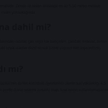
 elemanıdır. Zemin ile tavan arasında en az 5,50 metre mesafe
2 metre yüksekliğinde.
na dahil mi?
rındaki odalar, çatı veya kat bahçeleri, çatıdaki teraslar, zemin
adaki ortak alanlar dahil olmak üzere yapının tüm inşa edilmiş
ı mı?
pılarının zemin katındaki işyerlerinin zemin kat yüksekliği 4,5
 perde duvar sistemi zorunlu olup, kısa kolon kullanılamayacak