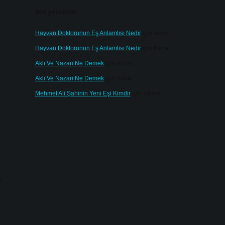
Son yorumlar
Hayvan Doktorunun Eş Anlamlısı Nedir
için
admin
Hayvan Doktorunun Eş Anlamlısı Nedir
için
Kartal
Akli Ve Nazari Ne Demek
için
admin
Akli Ve Nazari Ne Demek
için
Sadık
Mehmet Ali Şahinin Yeni Eşi Kimdir
için
admin
n