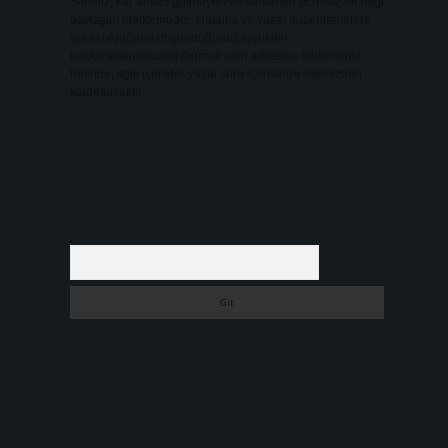
Sitemiz, kar amacı gütmeyen ve tamamen ücretsiz bir bilgi
paylaşım platformudur. Hukuka ve yasal düzenlemelere
aykırı olduğunu düşündüğünüz içerikleri,
backlinkpanelicomtr@gmail.com
adresine bildirmeniz
halinde, ilgili içerikler yasal süre içerisinde sitemizden
kaldırılacaktır.
Arama