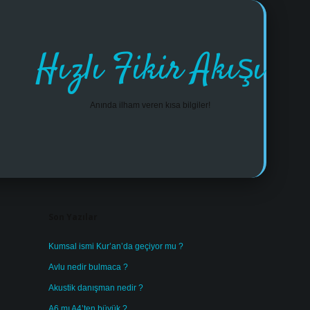
Hızlı Fikir Akışı
Anında ilham veren kısa bilgiler!
Sidebar
https://www.tulipbet.online/
Son Yazılar
Kumsal ismi Kur’an’da geçiyor mu ?
Avlu nedir bulmaca ?
Akustik danışman nedir ?
A6 mı A4’ten büyük ?