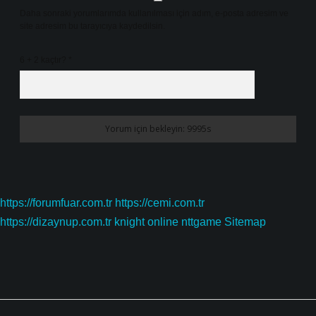
Daha sonraki yorumlarımda kullanılması için adım, e-posta adresim ve
site adresim bu tarayıcıya kaydedilsin.
6 + 2 kaçtır?
*
https://forumfuar.com.tr
https://cemi.com.tr
https://dizaynup.com.tr
knight online
nttgame
Sitemap