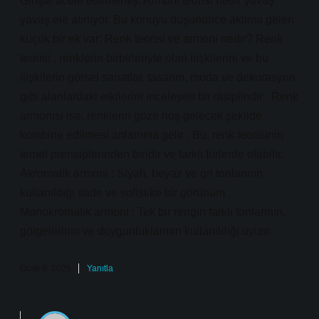
Girişte acele edilmemiş; Armoni teorisi nedir yavaş
yavaş ele alınıyor. Bu konuyu düşününce aklıma gelen
küçük bir ek var: Renk teorisi ve armoni nedir? Renk
teorisi , renklerin birbirleriyle olan ilişkilerini ve bu
ilişkilerin görsel sanatlar, tasarım, moda ve dekorasyon
gibi alanlardaki etkilerini inceleyen bir disiplindir . Renk
armonisi ise, renklerin göze hoş gelecek şekilde
kombine edilmesi anlamına gelir . Bu, renk teorisinin
temel prensiplerinden biridir ve farklı türlerde olabilir:
Akromatik armoni : Siyah, beyaz ve gri tonlarının
kullanıldığı sade ve sofistike bir görünüm .
Monokromatik armoni : Tek bir rengin farklı tonlarının,
gölgelerinin ve doygunluklarının kullanıldığı uyum .
Ocak 6, 2025
Yanıtla