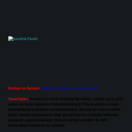
Reklam ve İletişim:
Skype: live:.cid.575569c608265c69
Yasal Uyarı:
Bu internet sitesi, herhangi bir marka, kurum veya şahıs
şirketi ile hiçbir bağlantısı bulunmamaktadır. Sitede yalnızca kendi
hazırladığımız makaleler paylaşılmaktadır. Burada yer alan içerikler
haber niteliği taşımamakta olup, gerçek kurum ve kişiler hakkında
paylaşım yapılmamaktadır. Gerçek kurum ve kişiler ile isim
benzerlikleri tamamen tesadüfidir.