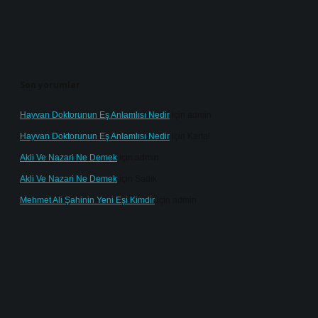
Son yorumlar
Hayvan Doktorunun Eş Anlamlısı Nedir
için
admin
Hayvan Doktorunun Eş Anlamlısı Nedir
için
Kartal
Akli Ve Nazari Ne Demek
için
admin
Akli Ve Nazari Ne Demek
için
Sadık
Mehmet Ali Şahinin Yeni Eşi Kimdir
için
admin