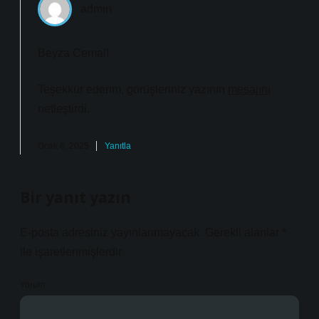
admin
Beyza Cemal!
Teşekkür ederim, görüşleriniz yazının
mesajını
netleştirdi.
Ocak 6, 2025
Yanıtla
Bir yanıt yazın
E-posta adresiniz yayınlanmayacak.
Gerekli alanlar
*
ile işaretlenmişlerdir
Yorum