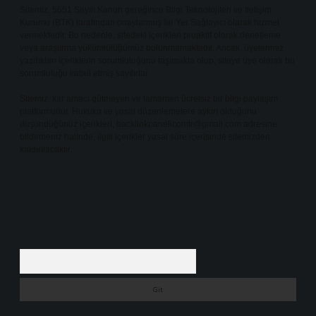
Sitemiz, 5651 Sayılı Kanun gereğince Bilgi Teknolojileri ve İletişim
Kurumu (BTK) tarafından onaylanmış bir Yer Sağlayıcı olarak hizmet
vermektedir. Bu nedenle, sitedeki içerikleri proaktif olarak denetleme
veya araştırma yükümlülüğümüz bulunmamaktadır. Ancak, üyelerimiz
yazdıkları içeriklerin sorumluluğunu taşımakta olup, siteye üye olarak bu
sorumluluğu kabul etmiş sayılırlar.
Sitemiz, kar amacı gütmeyen ve tamamen ücretsiz bir bilgi paylaşım
platformudur. Hukuka ve yasal düzenlemelere aykırı olduğunu
düşündüğünüz içerikleri,
backlinkpanelicomtr@gmail.com
adresine
bildirmeniz halinde, ilgili içerikler yasal süre içerisinde sitemizden
kaldırılacaktır.
Arama