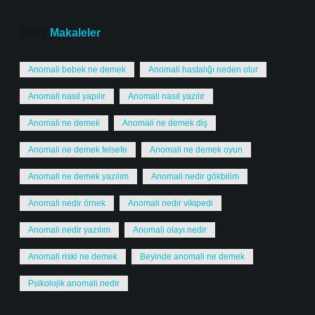
Tarih:
Makaleler
Anomali bebek ne demek
Anomali hastalığı neden olur
Anomali nasıl yapılır
Anomali nasıl yazılır
Anomali ne demek
Anomali ne demek diş
Anomali ne demek felsefe
Anomali ne demek oyun
Anomali ne demek yazılım
Anomali nedir gökbilim
Anomali nedir örnek
Anomali nedir vikipedi
Anomali nedir yazılım
Anomali olayı nedir
Anomali riski ne demek
Beyinde anomali ne demek
Psikolojik anomali nedir