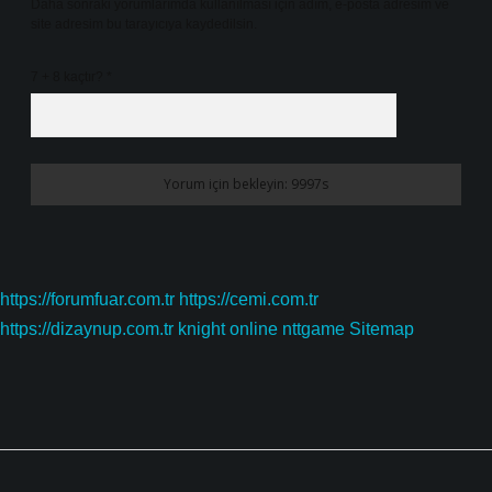
Daha sonraki yorumlarımda kullanılması için adım, e-posta adresim ve
site adresim bu tarayıcıya kaydedilsin.
7 + 8 kaçtır?
*
https://forumfuar.com.tr
https://cemi.com.tr
https://dizaynup.com.tr
knight online
nttgame
Sitemap