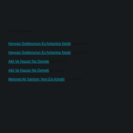
Son yorumlar
Hayvan Doktorunun Eş Anlamlısı Nedir
için
admin
Hayvan Doktorunun Eş Anlamlısı Nedir
için
Kartal
Akli Ve Nazari Ne Demek
için
admin
Akli Ve Nazari Ne Demek
için
Sadık
Mehmet Ali Şahinin Yeni Eşi Kimdir
için
admin