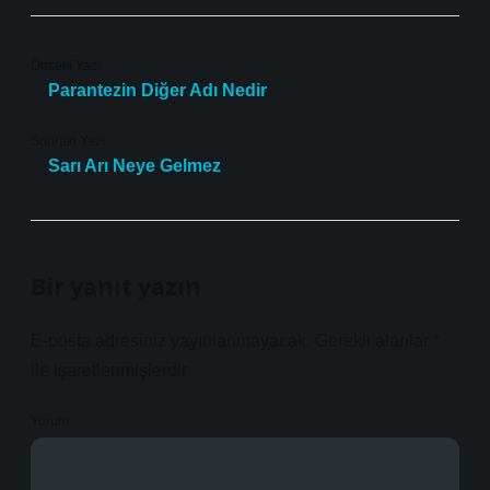
Önceki Yazı
Parantezin Diğer Adı Nedir
Sonraki Yazı
Sarı Arı Neye Gelmez
Bir yanıt yazın
E-posta adresiniz yayınlanmayacak.
Gerekli alanlar
*
ile işaretlenmişlerdir
Yorum