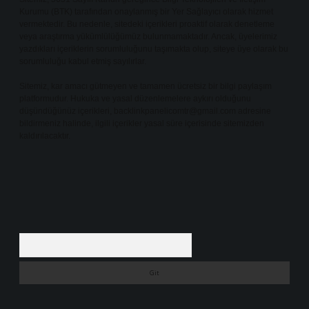
Kurumu (BTK) tarafından onaylanmış bir Yer Sağlayıcı olarak hizmet
vermektedir. Bu nedenle, sitedeki içerikleri proaktif olarak denetleme
veya araştırma yükümlülüğümüz bulunmamaktadır. Ancak, üyelerimiz
yazdıkları içeriklerin sorumluluğunu taşımakta olup, siteye üye olarak bu
sorumluluğu kabul etmiş sayılırlar.
Sitemiz, kar amacı gütmeyen ve tamamen ücretsiz bir bilgi paylaşım
platformudur. Hukuka ve yasal düzenlemelere aykırı olduğunu
düşündüğünüz içerikleri,
backlinkpanelicomtr@gmail.com
adresine
bildirmeniz halinde, ilgili içerikler yasal süre içerisinde sitemizden
kaldırılacaktır.
Arama