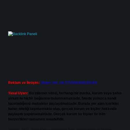
Reklam ve İletişim:
Skype: live:.cid.575569c608265c69
Yasal Uyarı:
Bu internet sitesi, herhangi bir marka, kurum veya şahıs
şirketi ile hiçbir bağlantısı bulunmamaktadır. Sitede yalnızca kendi
hazırladığımız makaleler paylaşılmaktadır. Burada yer alan içerikler
haber niteliği taşımamakta olup, gerçek kurum ve kişiler hakkında
paylaşım yapılmamaktadır. Gerçek kurum ve kişiler ile isim
benzerlikleri tamamen tesadüfidir.
Sitemiz, 5651 Sayılı Kanun gereğince Bilgi Teknolojileri ve İletişim