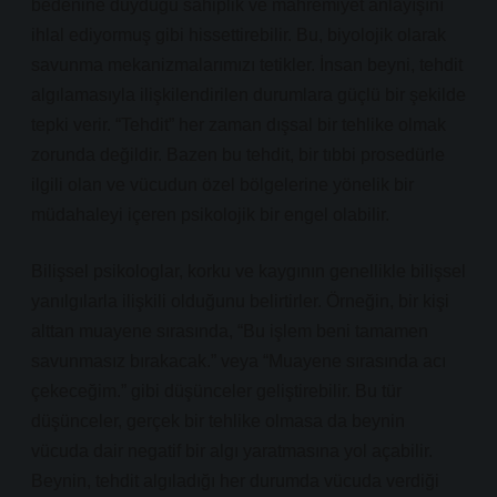
bedenine duyduğu sahiplik ve mahremiyet anlayışını
ihlal ediyormuş gibi hissettirebilir. Bu, biyolojik olarak
savunma mekanizmalarımızı tetikler. İnsan beyni, tehdit
algılamasıyla ilişkilendirilen durumlara güçlü bir şekilde
tepki verir. “Tehdit” her zaman dışsal bir tehlike olmak
zorunda değildir. Bazen bu tehdit, bir tıbbi prosedürle
ilgili olan ve vücudun özel bölgelerine yönelik bir
müdahaleyi içeren psikolojik bir engel olabilir.
Bilişsel psikologlar, korku ve kaygının genellikle bilişsel
yanılgılarla ilişkili olduğunu belirtirler. Örneğin, bir kişi
alttan muayene sırasında, “Bu işlem beni tamamen
savunmasız bırakacak.” veya “Muayene sırasında acı
çekeceğim.” gibi düşünceler geliştirebilir. Bu tür
düşünceler, gerçek bir tehlike olmasa da beynin
vücuda dair negatif bir algı yaratmasına yol açabilir.
Beynin, tehdit algıladığı her durumda vücuda verdiği