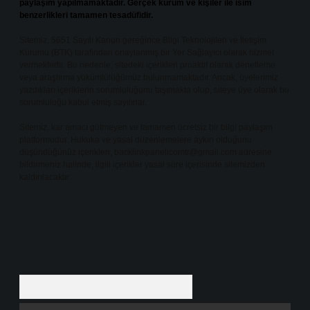
paylaşım yapılmamaktadır. Gerçek kurum ve kişiler ile isim
benzerlikleri tamamen tesadüfidir.
Sitemiz, 5651 Sayılı Kanun gereğince Bilgi Teknolojileri ve İletişim
Kurumu (BTK) tarafından onaylanmış bir Yer Sağlayıcı olarak hizmet
vermektedir. Bu nedenle, sitedeki içerikleri proaktif olarak denetleme
veya araştırma yükümlülüğümüz bulunmamaktadır. Ancak, üyelerimiz
yazdıkları içeriklerin sorumluluğunu taşımakta olup, siteye üye olarak bu
sorumluluğu kabul etmiş sayılırlar.
Sitemiz, kar amacı gütmeyen ve tamamen ücretsiz bir bilgi paylaşım
platformudur. Hukuka ve yasal düzenlemelere aykırı olduğunu
düşündüğünüz içerikleri,
backlinkpanelicomtr@gmail.com
adresine
bildirmeniz halinde, ilgili içerikler yasal süre içerisinde sitemizden
kaldırılacaktır.
Arama