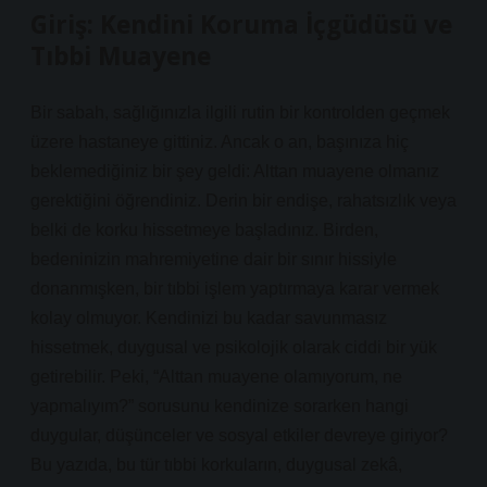
Giriş: Kendini Koruma İçgüdüsü ve
Tıbbi Muayene
Bir sabah, sağlığınızla ilgili rutin bir kontrolden geçmek
üzere hastaneye gittiniz. Ancak o an, başınıza hiç
beklemediğiniz bir şey geldi: Alttan muayene olmanız
gerektiğini öğrendiniz. Derin bir endişe, rahatsızlık veya
belki de korku hissetmeye başladınız. Birden,
bedeninizin mahremiyetine dair bir sınır hissiyle
donanmışken, bir tıbbi işlem yaptırmaya karar vermek
kolay olmuyor. Kendinizi bu kadar savunmasız
hissetmek, duygusal ve psikolojik olarak ciddi bir yük
getirebilir. Peki, “Alttan muayene olamıyorum, ne
yapmalıyım?” sorusunu kendinize sorarken hangi
duygular, düşünceler ve sosyal etkiler devreye giriyor?
Bu yazıda, bu tür tıbbi korkuların, duygusal zekâ,