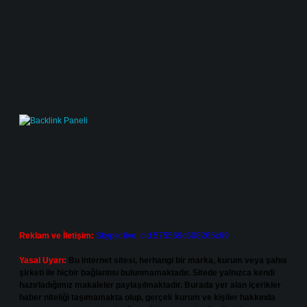
Reklam ve İletişim:
Skype: live:.cid.575569c608265c69
Yasal Uyarı:
Bu internet sitesi, herhangi bir marka, kurum veya şahıs
şirketi ile hiçbir bağlantısı bulunmamaktadır. Sitede yalnızca kendi
hazırladığımız makaleler paylaşılmaktadır. Burada yer alan içerikler
haber niteliği taşımamakta olup, gerçek kurum ve kişiler hakkında