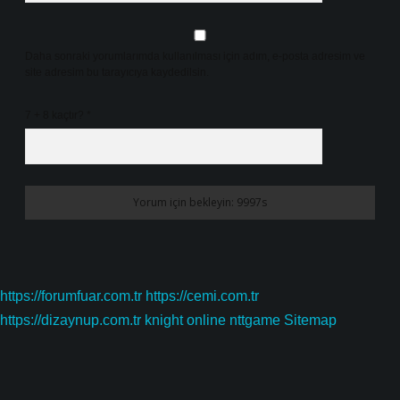
Daha sonraki yorumlarımda kullanılması için adım, e-posta adresim ve
site adresim bu tarayıcıya kaydedilsin.
7 + 8 kaçtır?
*
https://forumfuar.com.tr
https://cemi.com.tr
https://dizaynup.com.tr
knight online
nttgame
Sitemap