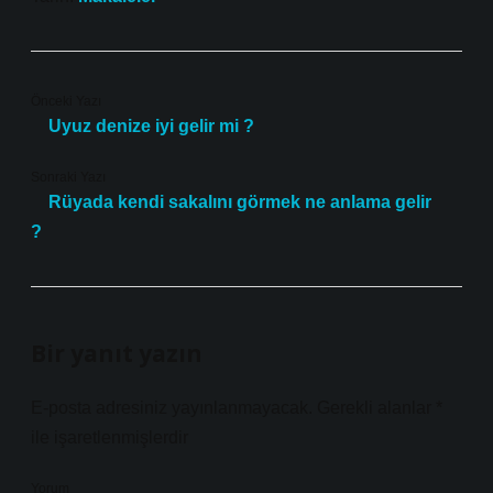
Önceki Yazı
Uyuz denize iyi gelir mi ?
Sonraki Yazı
Rüyada kendi sakalını görmek ne anlama gelir
?
Bir yanıt yazın
E-posta adresiniz yayınlanmayacak.
Gerekli alanlar
*
ile işaretlenmişlerdir
Yorum