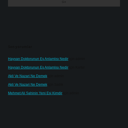
Son yorumlar
Hayvan Doktorunun Eş Anlamlısı Nedir
için
admin
Hayvan Doktorunun Eş Anlamlısı Nedir
için
Kartal
Akli Ve Nazari Ne Demek
için
admin
Akli Ve Nazari Ne Demek
için
Sadık
Mehmet Ali Şahinin Yeni Eşi Kimdir
için
admin