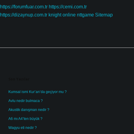
https://forumfuar.com.tr
https://cemi.com.tr
https://dizaynup.com.tr
knight online
nttgame
Sitemap
Sidebar
Son Yazılar
Kumsal ismi Kur’an’da geçiyor mu ?
Avlu nedir bulmaca ?
Akustik danışman nedir ?
A6 mı A4’ten büyük ?
Wagyu eti nedir ?