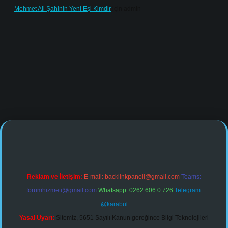
Mehmet Ali Şahinin Yeni Eşi Kimdir
için
admin
ine/
Reklam ve İletişim:
E-mail:
backlinkpaneli@gmail.com
Teams:
forumhizmeti@gmail.com
Whatsapp: 0262 606 0 726
Telegram:
@karabul
Yasal Uyarı:
Sitemiz, 5651 Sayılı Kanun gereğince Bilgi Teknolojileri