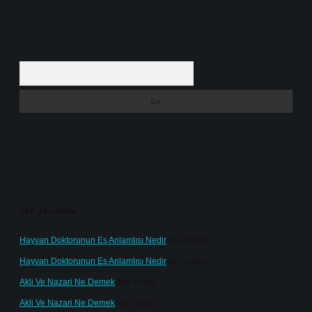
Arama
Son yorumlar
Hayvan Doktorunun Eş Anlamlısı Nedir
için
admin
Hayvan Doktorunun Eş Anlamlısı Nedir
için
Kartal
Akli Ve Nazari Ne Demek
için
admin
Akli Ve Nazari Ne Demek
için
Sadık