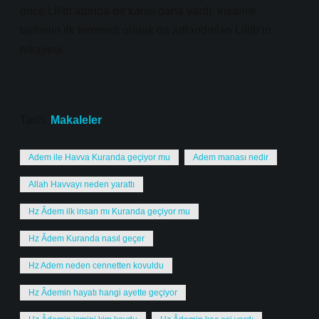
önce Lilith adında bir karısı daha vardı. İnsanlık
tarihinin ilk feministi olarak da adlandırılan Lilith’in
hikayesi.
Tarih:
Makaleler
Adem ile Havva Kuranda geçiyor mu
Adem manası nedir
Allah Havvayı neden yarattı
Hz Âdem ilk insan mı Kuranda geçiyor mu
Hz Âdem Kuranda nasıl geçer
Hz Adem neden cennetten kovuldu
Hz Âdemin hayatı hangi ayette geçiyor