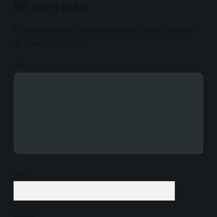
Bir yanıt yazın
E-posta adresiniz yayınlanmayacak.
Gerekli alanlar
*
ile işaretlenmişlerdir
Yorum
İsim*
E-Posta*