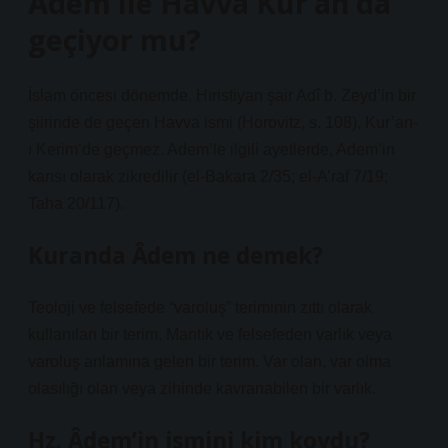
Adem ile Havva Kur’an’da
geçiyor mu?
İslam öncesi dönemde, Hıristiyan şair Adî b. Zeyd’in bir
şiirinde de geçen Havva ismi (Horovitz, s. 108), Kur’an-
ı Kerim’de geçmez. Adem’le ilgili ayetlerde, Adem’in
karısı olarak zikredilir (el-Bakara 2/35; el-A’raf 7/19;
Taha 20/117).
Kuranda Âdem ne demek?
Teoloji ve felsefede “varoluş” teriminin zıttı olarak
kullanılan bir terim. Mantık ve felsefeden varlık veya
varoluş anlamına gelen bir terim. Var olan, var olma
olasılığı olan veya zihinde kavranabilen bir varlık.
Hz. Âdem’in ismini kim koydu?