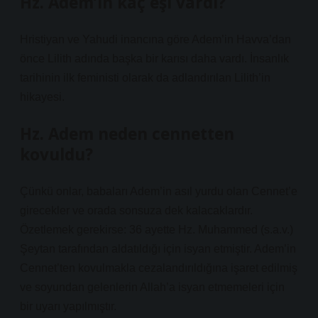
Hz. Adem’in kaç eşi vardı?
Hristiyan ve Yahudi inancına göre Adem’in Havva’dan
önce Lilith adında başka bir karısı daha vardı. İnsanlık
tarihinin ilk feministi olarak da adlandırılan Lilith’in
hikayesi.
Hz. Adem neden cennetten
kovuldu?
Çünkü onlar, babaları Adem’in asıl yurdu olan Cennet’e
girecekler ve orada sonsuza dek kalacaklardır.
Özetlemek gerekirse: 36 ayette Hz. Muhammed (s.a.v.)
Şeytan tarafından aldatıldığı için isyan etmiştir. Adem’in
Cennet’ten kovulmakla cezalandırıldığına işaret edilmiş
ve soyundan gelenlerin Allah’a isyan etmemeleri için
bir uyarı yapılmıştır.