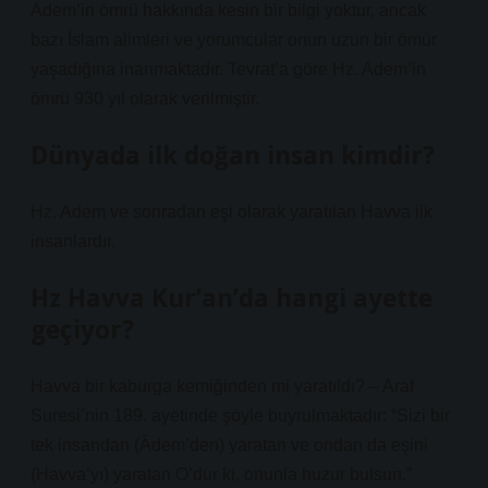
Adem’in ömrü hakkında kesin bir bilgi yoktur, ancak
bazı İslam alimleri ve yorumcular onun uzun bir ömür
yaşadığına inanmaktadır. Tevrat’a göre Hz. Adem’in
ömrü 930 yıl olarak verilmiştir.
Dünyada ilk doğan insan kimdir?
Hz. Adem ve sonradan eşi olarak yaratılan Havva ilk
insanlardır.
Hz Havva Kur’an’da hangi ayette
geçiyor?
Havva bir kaburga kemiğinden mi yaratıldı? – Araf
Suresi’nin 189. ayetinde şöyle buyrulmaktadır: “Sizi bir
tek insandan (Âdem’den) yaratan ve ondan da eşini
(Havva’yı) yaratan O’dur ki, onunla huzur bulsun.”