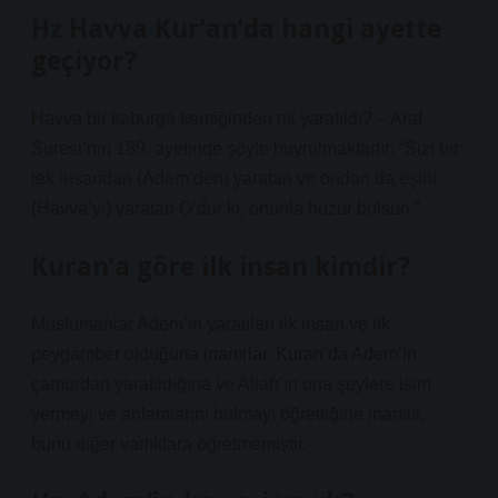
Hz Havva Kur’an’da hangi ayette
geçiyor?
Havva bir kaburga kemiğinden mi yaratıldı? – Araf
Suresi’nin 189. ayetinde şöyle buyrulmaktadır: “Sizi bir
tek insandan (Âdem’den) yaratan ve ondan da eşini
(Havva’yı) yaratan O’dur ki, onunla huzur bulsun.”
Kuran’a göre ilk insan kimdir?
Müslümanlar Adem’in yaratılan ilk insan ve ilk
peygamber olduğuna inanırlar. Kuran’da Adem’in
çamurdan yaratıldığına ve Allah’ın ona şeylere isim
vermeyi ve anlamlarını bulmayı öğrettiğine inanılır,
bunu diğer varlıklara öğretmemiştir.