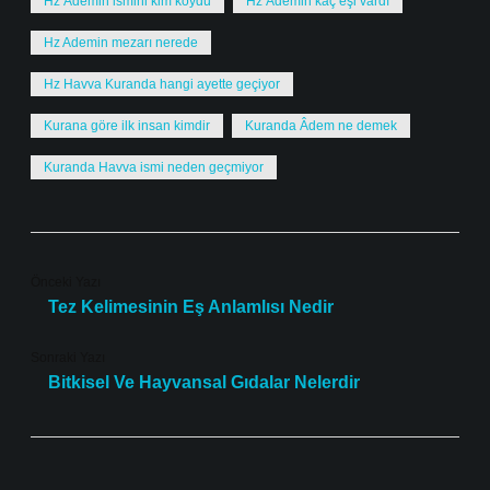
Hz Âdemin ismini kim koydu
Hz Âdemin kaç eşi vardı
Hz Ademin mezarı nerede
Hz Havva Kuranda hangi ayette geçiyor
Kurana göre ilk insan kimdir
Kuranda Âdem ne demek
Kuranda Havva ismi neden geçmiyor
Önceki Yazı
Tez Kelimesinin Eş Anlamlısı Nedir
Sonraki Yazı
Bitkisel Ve Hayvansal Gıdalar Nelerdir