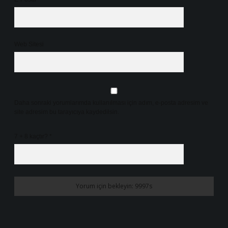
Web Sitesi
Daha sonraki yorumlarımda kullanılması için adım, e-posta adresim ve
site adresim bu tarayıcıya kaydedilsin.
7 + 8 kaçtır?
*