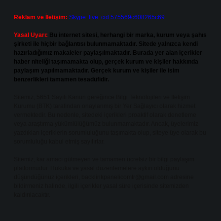
Reklam ve İletişim:
Skype: live:.cid.575569c608265c69
Yasal Uyarı:
Bu internet sitesi, herhangi bir marka, kurum veya şahıs
şirketi ile hiçbir bağlantısı bulunmamaktadır. Sitede yalnızca kendi
hazırladığımız makaleler paylaşılmaktadır. Burada yer alan içerikler
haber niteliği taşımamakta olup, gerçek kurum ve kişiler hakkında
paylaşım yapılmamaktadır. Gerçek kurum ve kişiler ile isim
benzerlikleri tamamen tesadüfidir.
Sitemiz, 5651 Sayılı Kanun gereğince Bilgi Teknolojileri ve İletişim
Kurumu (BTK) tarafından onaylanmış bir Yer Sağlayıcı olarak hizmet
vermektedir. Bu nedenle, sitedeki içerikleri proaktif olarak denetleme
veya araştırma yükümlülüğümüz bulunmamaktadır. Ancak, üyelerimiz
yazdıkları içeriklerin sorumluluğunu taşımakta olup, siteye üye olarak bu
sorumluluğu kabul etmiş sayılırlar.
Sitemiz, kar amacı gütmeyen ve tamamen ücretsiz bir bilgi paylaşım
platformudur. Hukuka ve yasal düzenlemelere aykırı olduğunu
düşündüğünüz içerikleri,
backlinkpanelicomtr@gmail.com
adresine
bildirmeniz halinde, ilgili içerikler yasal süre içerisinde sitemizden
kaldırılacaktır.