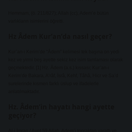
Hemmam, (ö. 211/827); Allah (cc), Adem’e bütün
varlıkların isimlerini öğretti.
Hz Âdem Kur’an’da nasıl geçer?
Kur’an-ı Kerim’de “Âdem” kelimesi tek başına on yedi
kez ve yirmi beş ayette sekiz kez isim tamlaması olarak
geçmektedir. [1] Hz. Âdem (a.s.) kıssası; Kur’an-ı
Kerim’de Bakara, A’râf, İsrâ, Kehf, Tâhâ, Hicr ve Sa’d
surelerinde kısmen farklı üslup ve ifadelerle
anlatılmaktadır.
Hz. Âdem’in hayatı hangi ayette
geçiyor?
Al-i İmran / Ayet 59 Allah, Adem’i topraktan yarattı ve